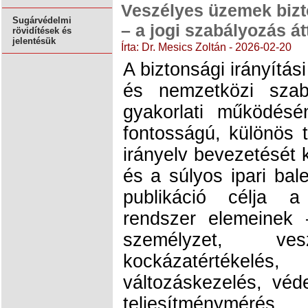
Veszélyes üzemek bizto
Sugárvédelmi
– a jogi szabályozás át
rövidítések és
jelentésük
Írta: Dr. Mesics Zoltán - 2026-02-20
A biztonsági irányítás
és nemzetközi szab
gyakorlati működésé
fontosságú, különös t
irányelv bevezetését
és a súlyos ipari ba
publikáció célja a 
rendszer elemeinek
személyzet, ves
kockázatértékel
változáskezelés, véd
teljesítménymé