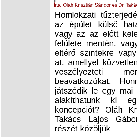
Írta: Oláh Krisztián Sándor és Dr. Tak
Homlokzati tűzterjed
az épület külső hatá
vagy az az előtt kel
felülete mentén, va
eltérő szintekre vag
át, amellyel közvetle
veszélyezteti 
beavatkozókat. Ho
játszódik le egy ma
alakíthatunk ki e
koncepciót? Oláh Kr
Takács Lajos Gábo
részét közöljük.