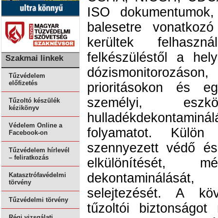
ISO dokumentumok, 
balesetre vonatkozó
kerültek felhas
felkészüléstől a hely
Szakmai linkek
dózismonitorozá
Tűzvédelem
előfizetés
prioritásokon és 
személyi, es
Tűzoltó készülék
kézikönyv
hulladékdekontamin
Védelem Online a
folyamatot. Külön
Facebook-on
szennyezett védő é
Tűzvédelem hírlevél
– feliratkozás
elkülönítését, m
dekontaminálását, 
Katasztrófavédelmi
törvény
selejtezését. A kö
Tűzvédelmi törvény
tűzoltói biztonságo
Régi vizsgálati