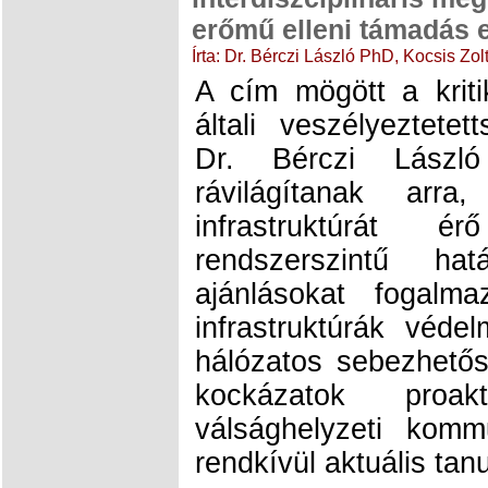
erőmű elleni támadás 
Írta: Dr. Bérczi László PhD, Kocsis Zo
A cím mögött a kritik
általi veszélyeztetet
Dr. Bérczi Lászl
rávilágítanak arr
infrastruktúrát 
rendszerszintű ha
ajánlásokat fogalm
infrastruktúrák véde
hálózatos sebezhető
kockázatok proa
válsághelyzeti komm
rendkívül aktuális tan