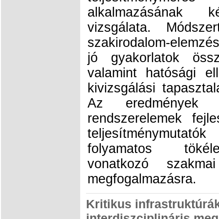
alkalmazásának ké
vizsgálata. Módsze
szakirodalom-elemzé
jó gyakorlatok össz
valamint hatósági e
kivizsgálási tapasztal
Az eredmények a
rendszerelemek fejle
teljesítménymutat
folyamatos tökéle
vonatkozó szakmai
megfogalmazásra.
Kritikus infrastruktúr
interdiszciplináris megk