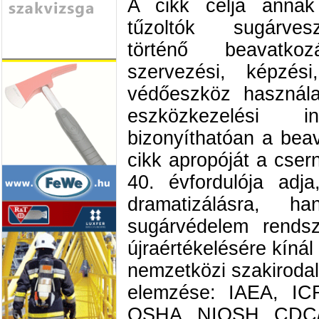
A cikk célja anna
tűzoltók sugárves
történő beavatk
szervezési, képzési
védőeszköz használa
eszközkezelési i
bizonyíthatóan a bea
cikk apropóját a cser
40. évfordulója adj
dramatizálásra, 
sugárvédelem rendsz
újraértékelésére kíná
nemzetközi szakirodal
elemzése: IAEA, 
OSHA, NIOSH, CDC