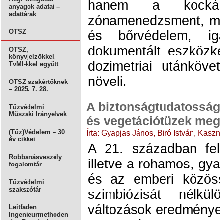
hanem a kockáza
anyagok adatai –
adattárak
zónamenedzsment, me
OTSZ
és bőrvédelem, iga
dokumentált eszközk
OTSZ,
könyvjelzőkkel,
dozimetriai utánköve
TvMI-kkel együtt
növeli.
OTSZ szakértőknek
– 2025. 7. 28.
A biztonságtudatosság
Tűzvédelmi
Műszaki Irányelvek
és vegetációtüzek me
Írta: Gyapjas János, Biró István, Kaszn
(Tűz)Védelem – 30
év cikkei
A 21. században felg
Robbanásveszély
illetve a rohamos, gy
fogalomtár
és az emberi közös
Tűzvédelmi
szakszótár
szimbiózisát nélkül
változások eredmény
Leitfaden
Ingenieurmethoden