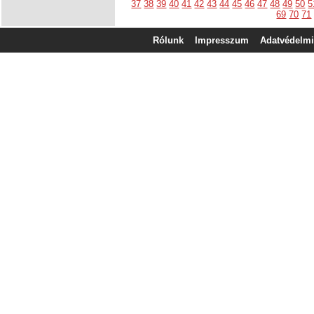
37
38
39
40
41
42
43
44
45
46
47
48
49
50
5
69
70
71
Rólunk
Impresszum
Adatvédelmi 