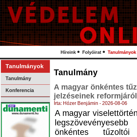
Híreink
Folyóirat
Tanulmányok
Tanulmányok
Tanulmány
Tanulmány
A magyar önkéntes tűz
Konferencia
jelzéseinek reformjáról
Írta: Hózer Benjámin - 2026-08-06
A magyar viselettörté
legszövevényesebb
önkéntes tűzoltói