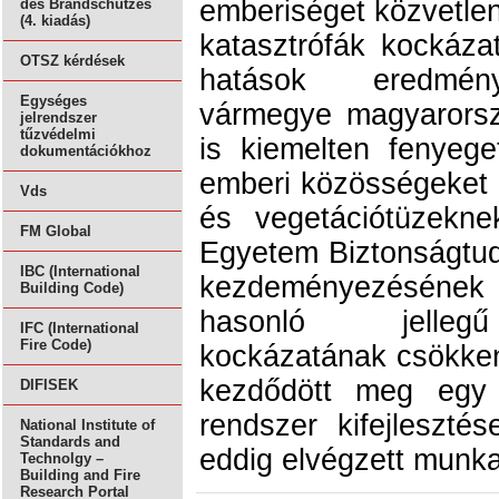
emberiséget közvetlen
des Brandschutzes
(4. kiadás)
katasztrófák kockáza
OTSZ kérdések
hatások eredmén
Egységes
vármegye magyarorsz
jelrendszer
tűzvédelmi
is kiemelten fenyege
dokumentációkhoz
emberi közösségeket k
Vds
és vegetációtüzek
FM Global
Egyetem Biztonságtu
IBC (International
kezdeményezésének 
Building Code)
hasonló jellegű
IFC (International
Fire Code)
kockázatának csökke
kezdődött meg egy 
DIFISEK
rendszer kifejleszté
National Institute of
Standards and
eddig elvégzett munk
Technolgy –
Building and Fire
Research Portal