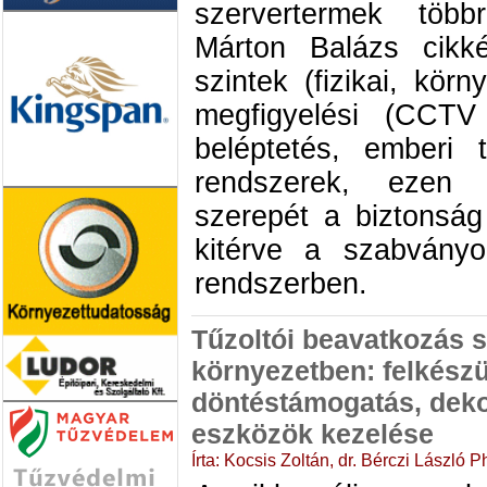
szervertermek töb
Márton Balázs cikké
szintek (fizikai, körn
megfigyelési (CCTV 
beléptetés, emberi 
rendszerek, ezen
szerepét a biztonság
kitérve a szabvány
rendszerben.
Tűzoltói beavatkozás 
környezetben: felkészü
döntéstámogatás, deko
eszközök kezelése
Írta: Kocsis Zoltán, dr. Bérczi László 