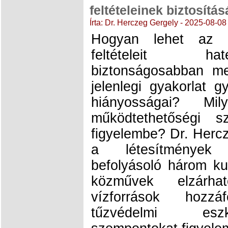
feltételeinek biztosít
Írta: Dr. Herczeg Gergely - 2025-08-08
Hogyan lehet az é
feltételeit h
biztonságosabban me
jelenlegi gyakorlat g
hiányosságai? Mi
működtethetőségi s
figyelembe? Dr. Herc
a létesítmények t
befolyásoló három kul
közművek elzárha
vízforrások hozz
tűzvédelmi esz