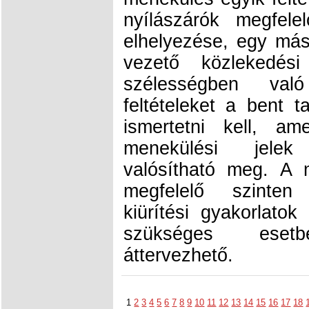
nyílászárók megfel
elhelyezése, egy más
vezető közlekedési
szélességben val
feltételeket a bent 
ismertetni kell, am
menekülési jelek
valósítható meg. A m
megfelelő szinten 
kiürítési gyakorlatok
szükséges esetbe
áttervezhető.
1
2
3
4
5
6
7
8
9
10
11
12
13
14
15
16
17
18