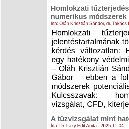
Homlokzati tűzterjedés 
numerikus módszerek p
Írta: Oláh Krisztián Sándor, dr. Takác
Homlokzati tűzter
jelentéstartalmának tö
kérdés változatlan: 
egy hatékony védelmi
– Oláh Krisztián Sán
Gábor – ebben a fo
módszerek potenciáli
Kulcsszavak: homl
vizsgálat, CFD, kiterj
A tűzvizsgálat mint hat
Írta: Dr. Laky Edit Anita - 2025-11-04