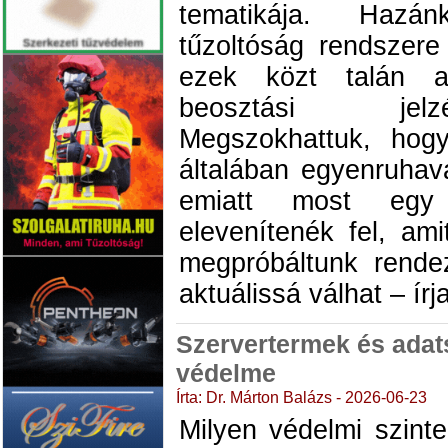
tematikája. Haz
tűzoltóság rendszere
ezek közt talán a
beosztási jelz
Megszokhattuk, hog
általában egyenruhavá
emiatt most egy 
elevenítenék fel, am
megpróbáltunk rende
aktuálissá válhat – írj
Szervertermek és adat
védelme
Írta: Dr. Márton Balázs - 2026-06-23
Milyen védelmi szint