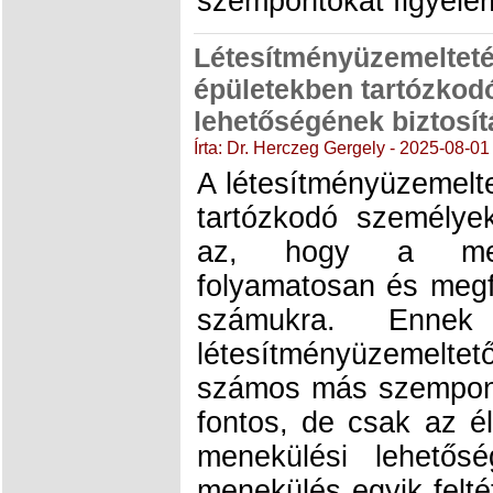
szempontokat figyele
Létesítményüzemeltetés
épületekben tartózkod
lehetőségének biztosí
Írta: Dr. Herczeg Gergely - 2025-08-01
A létesítményüzemelt
tartózkodó személyek
az, hogy a mene
folyamatosan és megf
számukra. Ennek 
létesítményüzemeltet
számos más szempont
fontos, de csak az él
menekülési lehetősé
menekülés egyik felt