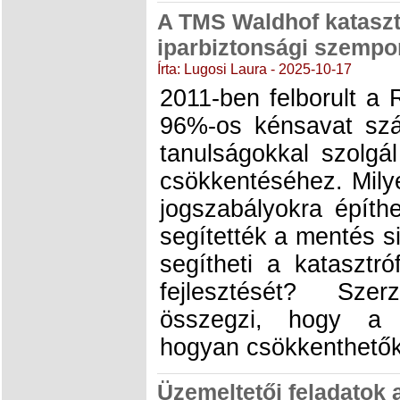
A TMS Waldhof kataszt
iparbiztonsági szemp
Írta: Lugosi Laura - 2025-10-17
2011-ben felborult a
96%-os kénsavat száll
tanulságokkal szolgá
csökkentéséhez. Mily
jogszabályokra építh
segítették a mentés s
segítheti a katasztr
fejlesztését? Sz
összegzi, hogy a t
hogyan csökkenthetők
Üzemeltetői feladatok 