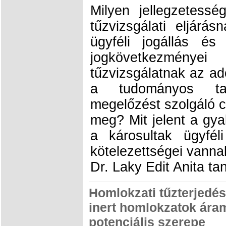
Milyen jellegzetess
tűzvizsgálati eljárá
ügyféli jogállás és
jogkövetkezmé
tűzvizsgálatnak az ad
a tudományos tap
megelőzést szolgáló c
meg? Mit jelent a gya
a károsultak ügyfél
kötelezettségei vanna
Dr. Laky Edit Anita ta
Homlokzati tűzterjedés 
inert homlokzatok ára
potenciális szerepe