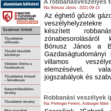
A robbanásveszélyes t
Írta: Bónusz János - 2021-09-13
Az éghető gőzök gázok
veszélyhelyzetekre
Szakmai linkek
készített robbaná
zónabesorolásáról k
Tűzvédelem
előfizetés
Bónusz János a B
Tűzoltó készülék
Gazdaságtudományi 
kézikönyv
villamos veszély
Védelem Online a
elemzésével, va
Facebook-on
jogszabályok és szab
Tűzvédelem hírlevél
– feliratkozás
Katasztrófavédelmi
törvény
Robbanási veszélyek i
Tűzvédelmi törvény
Írta: Perlinger Ferenc, Koburger Márk 
Régi vizsgálati