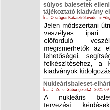
súlyos balesetek ellen
tájékoztató kiadvány e
Írta: Országos Katasztrófavédelmi Fő
Jelen módszertani út
veszélyes ipari
előforduló veszél
megismerhetők az e
lehetőségei, segíts
felkészítéséhez, a 
kiadványok kidolgozá
Nukleárisbaleset-elhár
Írta: Dr Zellei Gábor (szerk.) - 2021-09
A nukleáris bales
tervezési kérdés