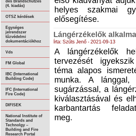
első kiadványát adjuk
des Brandschutzes
(4. kiadás)
helyes szakmai gya
OTSZ kérdések
elősegítése.
Egységes
jelrendszer
Lángérzékelők alkalma
tűzvédelmi
Írta: Szűts Jenő - 2021-09-13
dokumentációkhoz
A lángérzékelők he
Vds
tervezését igyeksz
FM Global
téma alapos ismereté
IBC (International
munka. A lánggal, 
Building Code)
sugárzással, a lángér
IFC (International
Fire Code)
kiválasztásával és el
DIFISEK
karbantartás felada
meg.
National Institute of
Standards and
Technolgy –
Building and Fire
Research Portal