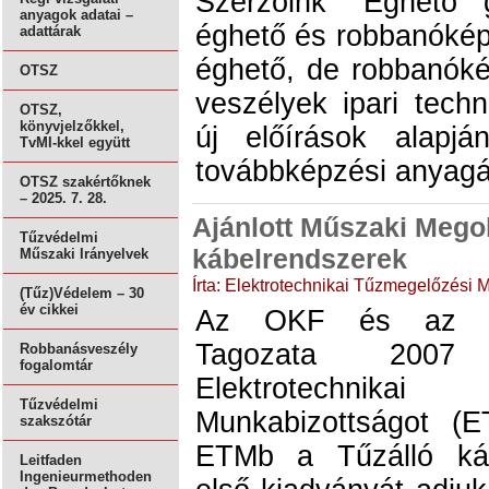
Szerzőink "Éghető 
anyagok adatai –
éghető és robbanókép
adattárak
éghető, de robbanóké
OTSZ
veszélyek ipari tech
OTSZ,
könyvjelzőkkel,
új előírások alapjá
TvMI-kkel együtt
továbbképzési anyagát
OTSZ szakértőknek
– 2025. 7. 28.
Ajánlott Műszaki Megol
Tűzvédelmi
kábelrendszerek
Műszaki Irányelvek
Írta: Elektrotechnikai Tűzmegelőzési 
(Tűz)Védelem – 30
év cikkei
Az OKF és az MM
Tagozata 2007
Robbanásveszély
fogalomtár
Elektrotechnik
Tűzvédelmi
Munkabizottságot (E
szakszótár
ETMb a Tűzálló káb
Leitfaden
Ingenieurmethoden