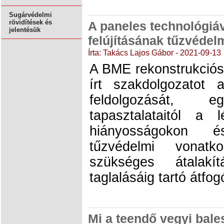
Sugárvédelmi
rövidítések és
A paneles technológiáv
jelentésük
felújításának tűzvédel
Írta: Takács Lajos Gábor - 2021-09-13
A BME rekonstrukció
írt szakdolgozatot 
feldolgozását,
tapasztalataitól a l
hiányosságokon 
tűzvédelmi vonatk
szükséges átalakí
taglalásáig tartó átfo
Mi a teendő vegyi bale