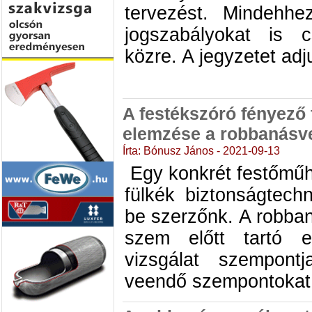
tervezést. Mindehhe
jogszabályokat is 
közre. A jegyzetet adj
A festékszóró fényező 
elemzése a robbanásv
Írta: Bónusz János - 2021-09-13
Egy konkrét festőműhe
fülkék biztonságtech
be szerzőnk. A robba
szem előtt tartó 
vizsgálat szempont
veendő szempontokat i