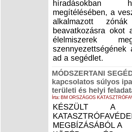
híradásokban ha
megítélésében, a vesz
alkalmazott zóná
beavatkozásra okot 
élelmiszerek meg
szennyezettségének a
ad a segédlet.
MÓDSZERTANI SEGÉDLE
kapcsolatos súlyos ipa
területi és helyi felada
Írta: BM ORSZÁGOS KATASZTRÓFA
KÉSZÜLT A 
KATASZTRÓFAVÉDE
MEGBÍZÁSÁBÓL A