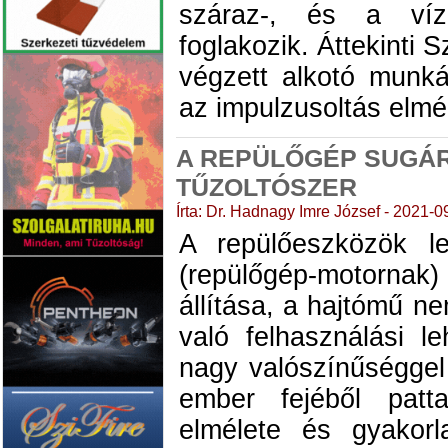
száraz-, és a vízk
foglakozik. Áttekinti S
végzett alkotó munká
az impulzusoltás elmél
A REPÜLŐGÉP SUGÁR
TŰZOLTÓSZER
Írta: Dr. Hadnagy Imre József - 2021-0
A repülőeszközök l
(repülőgép-motornak)
állítása, a hajtómű n
való felhasználási l
nagy valószínűséggel
ember fejéből patt
elmélete és gyakor