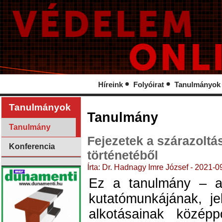
Híreink
Folyóirat
Tanulmányok
Tanulmányok
Tanulmány
Tanulmány
Fejezetek a szárazoltá
Konferencia
történetéből
Írta: Dr. Hadnagy Imre József - 2021-0
Ez a tanulmány – 
kutatómunkájának, jel
alkotásainak középp