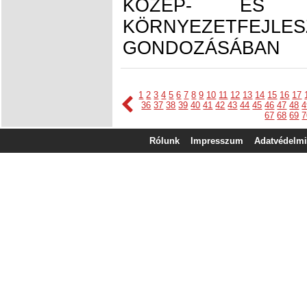
KÖZÉP- ÉS K
KÖRNYEZETFEJL
GONDOZÁSÁBAN
1
2
3
4
5
6
7
8
9
10
11
12
13
14
15
16
17
36
37
38
39
40
41
42
43
44
45
46
47
48
4
67
68
69
7
Rólunk
Impresszum
Adatvédelmi 