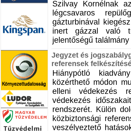
Szilvay Kornélnak a
légcsavaros repül
gázturbinával kiegész
inert gázzal való t
jelentőségű találmány 
Jegyzet és jogszabály
referensek felkészítés
Hiánypótló kiadvá
közérthető módon mut
elleni védekezés r
védekezés időszakai
rendszerét. Külön do
közbiztonsági referen
veszélyeztető hatások