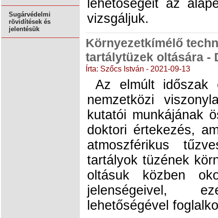
lehetőségeit az alap
Sugárvédelmi
vizsgáljuk.
rövidítések és
jelentésük
Környezetkímélő techno
tartálytüzek oltására -
Írta: Szőcs István - 2021-09-13
Az elmúlt időszak e
nemzetközi viszonyl
kutatói munkájának ö
doktori értekezés, ame
atmoszférikus tűzve
tartályok tüzének kör
oltásuk közben ok
jelenségeivel, e
lehetőségével foglalk