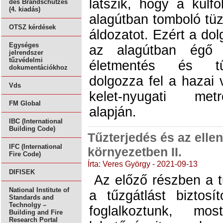
látszik, hogy a külf
des Brandschutzes
(4. kiadás)
alagútban tomboló tüz
OTSZ kérdések
áldozatot. Ezért a do
Egységes
az alagútban égő s
jelrendszer
tűzvédelmi
életmentés és tűz
dokumentációkhoz
dolgozza fel a hazai 
Vds
kelet-nyugati met
FM Global
alapján.
IBC (International
Building Code)
Tűzterjedés és az ellen
IFC (International
környezetben II.
Fire Code)
Írta: Veres György - 2021-09-13
DIFISEK
Az előző részben a t
National Institute of
a tűzgátlást biztosí
Standards and
Technolgy –
foglalkoztunk, mo
Building and Fire
Research Portal