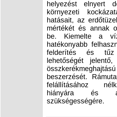
helyezést elnyert 
környezeti kockáza
hatásait, az erdőtüze
mértékét és annak ol
be. Kiemelte a ví
hatékonyabb felhasz
felderítés és tű
lehetőségét jelentő
összkerékmeghajtású
beszerzését. Rámutat
felállításához nél
hiányára és az 
szükségességére.