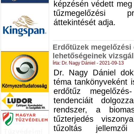
képzésén védett meg 
tűzmegelőzési p
áttekintését adja.
Erdőtüzek megelőzési 
lehetőségeinek vizsgál
Írta: Dr. Nagy Dániel - 2021-09-13
Dr. Nagy Dániel dok
téma tankönyveként i
erdőtűz megelőzés
tendenciáit dolgozz
rendszer, a biom
tűzterjedés viszony
tűzoltás jellem