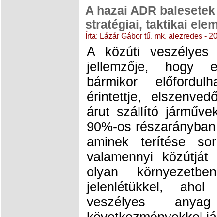
A hazai ADR balesetek 
stratégiai, taktikai el
Írta: Lázár Gábor tű. mk. alezredes - 
A közúti veszélyes á
jellemzője, hogy e
bármikor előfordu
érintettje, elszenve
árut szállító járműv
90%-os részarányban
aminek terítése so
valamennyi közútját
olyan környezetb
jelenlétükkel, ah
veszélyes anyag
következményekkel jár