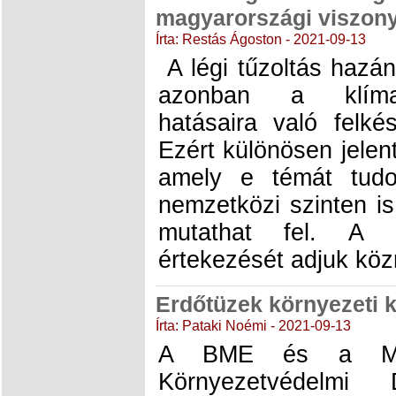
magyarországi viszon
Írta: Restás Ágoston - 2021-09-13
A légi tűzoltás hazán
azonban a klímav
hatásaira való felké
Ezért különösen jelen
amely e témát tudo
nemzetközi szinten i
mutathat fel. A 
értekezését adjuk köz
Erdőtüzek környezeti 
Írta: Pataki Noémi - 2021-09-13
A BME és a Mag
Környezetvédelmi 