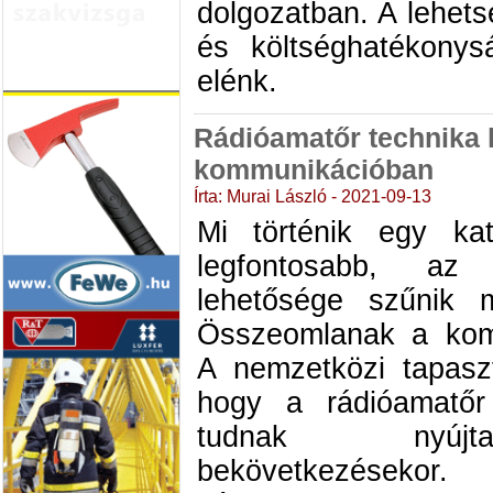
dolgozatban. A lehets
és költséghatékonysá
elénk.
Rádióamatőr technika 
kommunikációban
Írta: Murai László - 2021-09-13
Mi történik egy kat
legfontosabb, az 
lehetősége szűnik 
Összeomlanak a kom
A nemzetközi tapaszt
hogy a rádióamatőr
tudnak nyújta
bekövetkezéseko