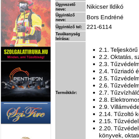
Ügyvezető
Nikicser Ildikó
neve:
Ügyintéző
Bors Endréné
neve:
221-6114
Ügyintéző tel:
Tevékenység
leírása:
2.1. Teljeskör
2.2. Oktatás, 
2.3. Tűzvédelm
2.4. Tűzriadó 
2.5. Tűzvédelm
2.6. Tűzvédelm
2.7. Tűzvízháló
Termékkör:
2.8. Elektromos
2.9. Villámvéde
2.14. Tűzoltó k
2.15. Tűzvédel
2.20. Tűzvéde
könyvek, okta