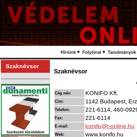
Híreink
Folyóirat
Tanulmányok
Szaknévsor
Szaknévsor
KONIFO Kft.
Cég név:
1142 Budapest, Erzs
Cím:
221-6114, 460-092
Telefon:
221-6114
Fax:
konifo@t-online.hu
E-mail:
www.konifo.hu
Web: