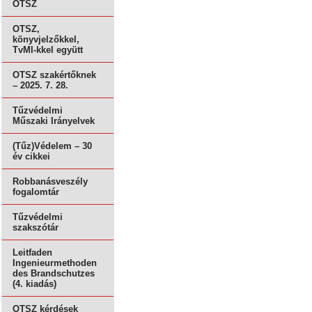
OTSZ
OTSZ,
könyvjelzőkkel,
TvMI-kkel együtt
OTSZ szakértőknek
– 2025. 7. 28.
Tűzvédelmi
Műszaki Irányelvek
(Tűz)Védelem – 30
év cikkei
Robbanásveszély
fogalomtár
Tűzvédelmi
szakszótár
Leitfaden
Ingenieurmethoden
des Brandschutzes
(4. kiadás)
OTSZ kérdések