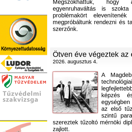
Megszokhattuk, hogy a
egyenruhaváltás is szokt
problémakört elevenítené
megpróbáltunk rendezni és tal
szerzőnk.
Ötven éve végeztek az 
2026. augusztus 4.
A Magdebu
technológi
legfejlett
képzés é
egységben f
az első tű
szintű par
szereztek tűzoltó mérnöki di
zajlott.