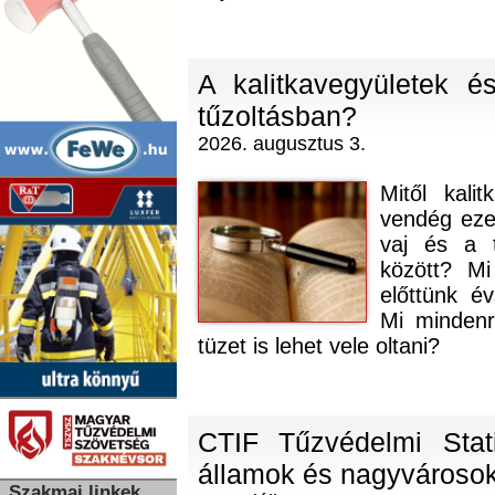
A kalitkavegyületek 
tűzoltásban?
2026. augusztus 3.
Mitől kali
vendég eze
vaj és a 
között? Mi
előttünk év
Mi mindenr
tüzet is lehet vele oltani?
CTIF Tűzvédelmi Stat
államok és nagyvárosok
Szakmai linkek