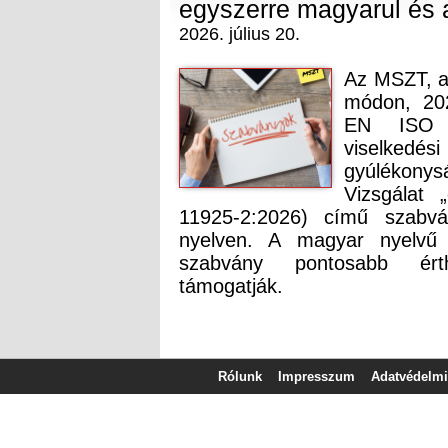
egyszerre magyarul és 
2026. július 20.
Az MSZT, az
módon, 202
EN ISO 1
viselkedé
gyúlékonys
Vizsgálat 
11925-2:2026) című szabv
nyelven. A magyar nyelvű 
szabvány pontosabb érth
támogatják.
Rólunk
Impresszum
Adatvédelmi 