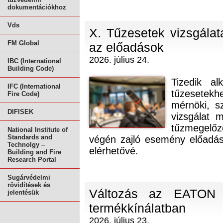
dokumentációkhoz
Vds
X. Tűzesetek vizsgálata
FM Global
az előadások
2026. július 24.
IBC (International
Building Code)
Tizedik a
IFC (International
tűzesetekh
Fire Code)
mérnöki, sz
DIFISEK
vizsgálat m
tűzmegelőz
National Institute of
Standards and
végén zajló esemény előadása
Technolgy –
elérhetővé.
Building and Fire
Research Portal
Sugárvédelmi
rövidítések és
Változás az EATON 
jelentésük
termékkínálatban
2026. július 23.