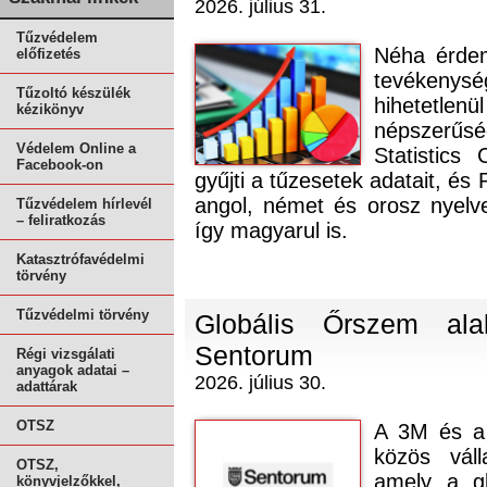
2026. július 31.
Tűzvédelem
Néha érdem
előfizetés
tevékenys
Tűzoltó készülék
hihetetle
kézikönyv
népszerűsé
Védelem Online a
Statistics
Facebook-on
gyűjti a tűzesetek adatait, é
angol, német és orosz nyelv
Tűzvédelem hírlevél
– feliratkozás
így magyarul is.
Katasztrófavédelmi
törvény
Tűzvédelmi törvény
Globális Őrszem ala
Sentorum
Régi vizsgálati
anyagok adatai –
2026. július 30.
adattárak
OTSZ
A 3M és a 
közös váll
OTSZ,
amely a gl
könyvjelzőkkel,