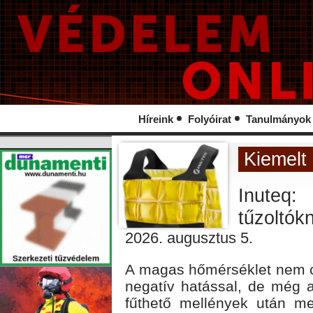
Híreink
Folyóirat
Tanulmányok
Kiemelt 
Inute
tűzoltók
2026. augusztus 5.
A magas hőmérséklet nem cs
negatív hatással, de még a
fűthető mellények után me