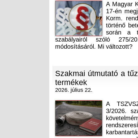
A Magyar K
17-én megj
Korm. rend
történő be
során a te
szabályairól szóló 275/2
módosításáról. Mi változott?
Szakmai útmutató a tűzo
termékek
2026. július 22.
A TSZVSZ
3/2026. sz
követelmén
rendszere
karbantartá