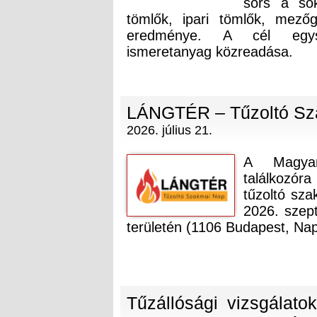
sors a sok
tömlők, ipari tömlők, mező
eredménye. A cél egysé
ismeretanyag közreadása.
LÁNGTÉR – Tűzoltó Sza
2026. július 21.
A Magyar
találkozór
tűzoltó sz
2026. sze
területén (1106 Budapest, Nap
Tűzállósági vizsgálato