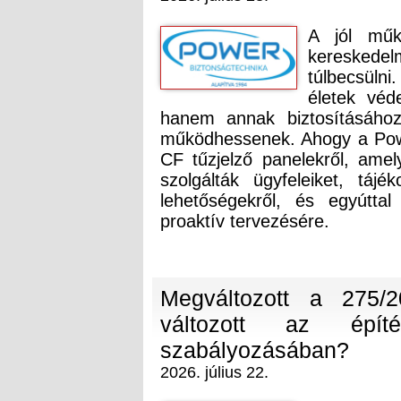
A jól műk
keresked
túlbecsüln
életek véd
hanem annak biztosításához 
működhessenek. Ahogy a Power
CF tűzjelző panelekről, ame
szolgálták ügyfeleiket, tájé
lehetőségekről, és egyúttal
proaktív tervezésére.
Megváltozott a 275/
változott az épít
szabályozásában?
2026. július 22.