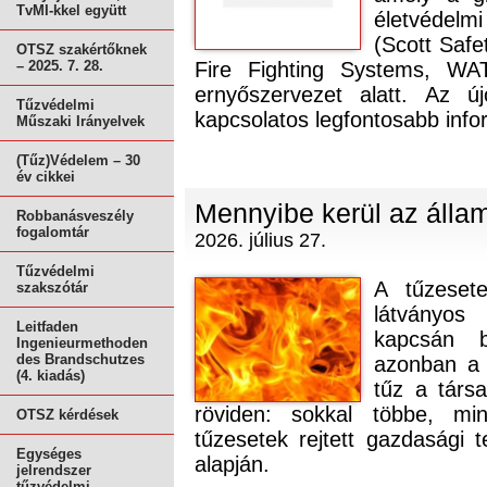
TvMI-kkel együtt
életvédel
(Scott Safe
OTSZ szakértőknek
– 2025. 7. 28.
Fire Fighting Systems, WAT
ernyőszervezet alatt. Az újo
Tűzvédelmi
kapcsolatos legfontosabb info
Műszaki Irányelvek
(Tűz)Védelem – 30
év cikkei
Mennyibe kerül az álla
Robbanásveszély
fogalomtár
2026. július 27.
Tűzvédelmi
A tűzesete
szakszótár
látványos 
Leitfaden
kapcsán b
Ingenieurmethoden
des Brandschutzes
azonban a 
(4. kiadás)
tűz a társ
röviden: sokkal többe, mi
OTSZ kérdések
tűzesetek rejtett gazdasági t
Egységes
alapján.
jelrendszer
tűzvédelmi