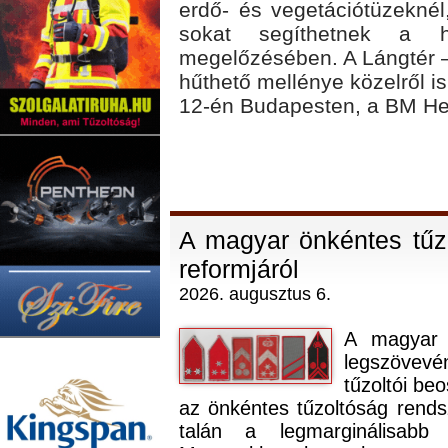
erdő- és vegetációtüzeknél,
sokat segíthetnek a hő
megelőzésében. A Lángtér 
hűthető mellénye közelről 
12-én Budapesten, a BM Her
A magyar önkéntes tűzo
reformjáról
2026. augusztus 6.
A magyar v
legszövevé
tűzoltói be
az önkéntes tűzoltóság rends
talán a legmarginálisabb