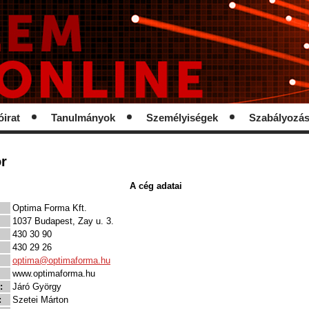
óirat
Tanulmányok
Személyiségek
Szabályozá
r
A cég adatai
Optima Forma Kft.
1037 Budapest, Zay u. 3.
430 30 90
430 29 26
optima@optimaforma.hu
www.optimaforma.hu
:
Járó György
:
Szetei Márton