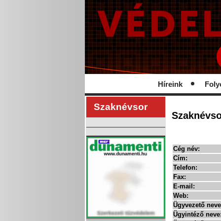
Híreink
Foly
Szaknévsor
Szaknévso
Cég név:
Cím:
Telefon:
Fax:
E-mail:
Web:
Ügyvezető neve
Ügyintéző neve