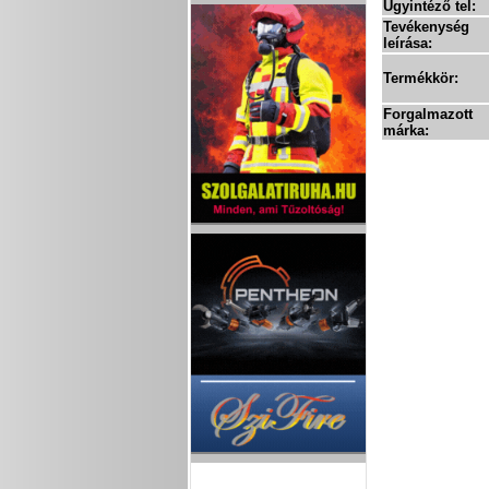
Ügyintéző tel:
Tevékenység
leírása:
Termékkör:
Forgalmazott
márka: