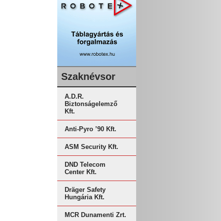
Szaknévsor
A.D.R.
Biztonságelemző
Kft.
Anti-Pyro ’90 Kft.
ASM Security Kft.
DND Telecom
Center Kft.
Dräger Safety
Hungária Kft.
MCR Dunamenti Zrt.