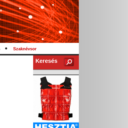
s
Szaknévsor
Keresés