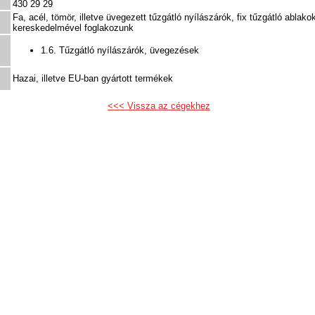
430 29 29
Fa, acél, tömör, illetve üvegezett tűzgátló nyílászárók, fix tűzgátló ablako
kereskedelmével foglakozunk
1.6. Tűzgátló nyílászárók, üvegezések
Hazai, illetve EU-ban gyártott termékek
<<< Vissza az cégekhez