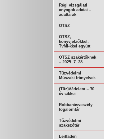
Régi vizsgálati
anyagok adatai –
adattárak
OTSZ
OTSZ,
könyvjelzőkkel,
TvMI-kkel együtt
OTSZ szakértőknek
– 2025. 7. 28.
Tűzvédelmi
Műszaki Irányelvek
(Tűz)Védelem – 30
év cikkei
Robbanásveszély
fogalomtár
Tűzvédelmi
szakszótár
Leitfaden