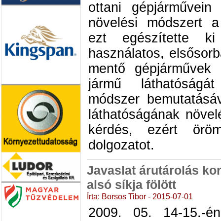
ottani gépjárművein 
növelési módszert a 
ezt egészítette k
használatos, elsősor
mentő gépjárművek h
jármű láthatóságá
módszer bemutatásáv
láthatóságának növel
kérdés, ezért ör
dolgozatot.
Javaslat árutárolás kor
alsó síkja fölött
Írta: Borsos Tibor - 2015-07-01
2009. 05. 14-15.-én