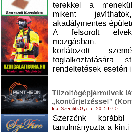
terekkel a menekül
miként javíthat
akadálymentes épület
A felsorolt elv
mozgásban, cse
korlátozott szemé
foglalkoztatására, s
rendeltetések esetén 
Tűzoltógépjárművek lá
„kontúrjelzéssel” (Ko
Írta: Szemlits Gyula - 2015-07-01
Szerzőnk korábbi 
tanulmányozta a kint