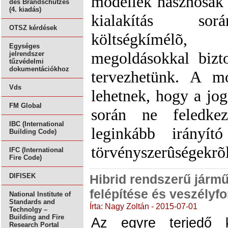
modellek hasznosak 
des Brandschutzes
(4. kiadás)
kialakítás sorá
OTSZ kérdések
költségkímélõ,
Egységes
megoldásokkal bizt
jelrendszer
tűzvédelmi
dokumentációkhoz
tervezhetünk. A mo
Vds
lehetnek, hogy a jo
FM Global
során ne feledk
IBC (International
leginkább irányít
Building Code)
törvényszerûségekrõl
IFC (International
Fire Code)
Hibrid rendszerű járm
DIFISEK
felépítése és veszélyfo
National Institute of
Standards and
Írta: Nagy Zoltán - 2015-07-01
Technolgy –
Building and Fire
Az egyre terjedő k
Research Portal