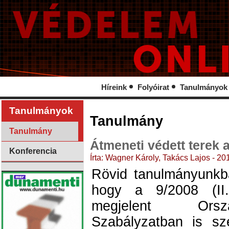
Híreink
Folyóirat
Tanulmányok
Tanulmányok
Tanulmány
Tanulmány
Átmeneti védett terek 
Konferencia
Írta: Wagner Károly, Takács Lajos - 2
Rövid tanulmányunkb
hogy a 9/2008 (II.
megjelent Orsz
Szabályzatban is sz