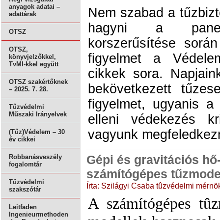
anyagok adatai –
Nem szabad a tűzbizt
adattárak
hagyni a panelép
OTSZ
korszerűsítése sorá
OTSZ,
figyelmet a Védele
könyvjelzőkkel,
TvMI-kkel együtt
cikkek sora. Napjai
OTSZ szakértőknek
bekövetkezett tűzes
– 2025. 7. 28.
figyelmet, ugyanis a 
Tűzvédelmi
Műszaki Irányelvek
elleni védekezés kr
vagyunk megfeledkezn
(Tűz)Védelem – 30
év cikkei
Gépi és gravitációs hő
Robbanásveszély
fogalomtár
számítógépes tűzmodel
Tűzvédelmi
Írta: Szilágyi Csaba tûzvédelmi mérnö
szakszótár
A számítógépes tûz
Leitfaden
Ingenieurmethoden