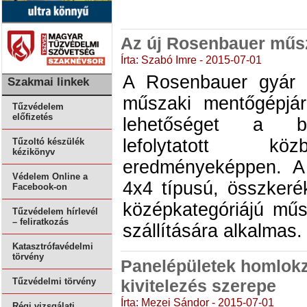
Az új Rosenbauer műs
Írta: Szabó Imre - 2015-07-01
A Rosenbauer gyár 
Szakmai linkek
műszaki mentőgépjár
Tűzvédelem
előfizetés
lehetőséget a b
lefolytatott köz
Tűzoltó készülék
kézikönyv
eredményeképpen. 
Védelem Online a
4x4 típusú, összkerék
Facebook-on
középkategóriájú mű
Tűzvédelem hírlevél
– feliratkozás
szállítására alkalmas.
Katasztrófavédelmi
törvény
Panelépületek homlokz
kivitelezés szerepe
Tűzvédelmi törvény
Írta: Mezei Sándor - 2015-07-01
Régi vizsgálati