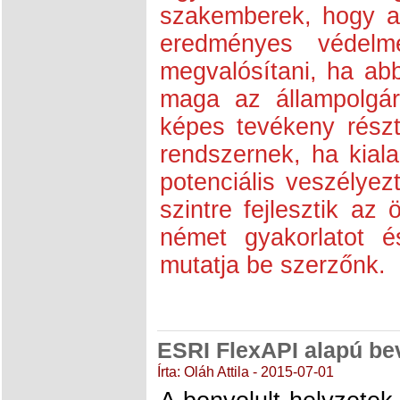
szakemberek, hogy a
eredményes védelm
megvalósítani, ha abb
maga az állampolgár
képes tevékeny részt
rendszernek, ha kiala
potenciális veszélyez
szintre fejlesztik az
német gyakorlatot é
mutatja be szerzőnk.
ESRI FlexAPI alapú bev
Írta: Oláh Attila - 2015-07-01