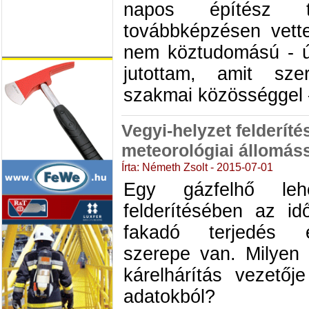
napos építész tű
továbbképzésen vett
nem köztudomású - új
jutottam, amit sz
szakmai közösséggel –
Vegyi-helyzet felderít
meteorológiai állomás
Írta: Németh Zsolt - 2015-07-01
Egy gázfelhő leh
felderítésében az i
fakadó terjedés e
szerepe van. Milyen 
kárelhárítás vezetőj
adatokból?