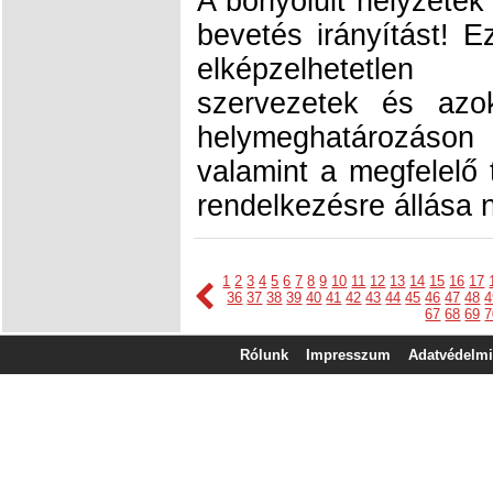
A bonyolult helyzete
bevetés irányítást! 
elképzelhetetle
szervezetek és azo
helymeghatározáson
valamint a megfelelő 
rendelkezésre állása n
1
2
3
4
5
6
7
8
9
10
11
12
13
14
15
16
17
36
37
38
39
40
41
42
43
44
45
46
47
48
4
67
68
69
7
Rólunk
Impresszum
Adatvédelmi 