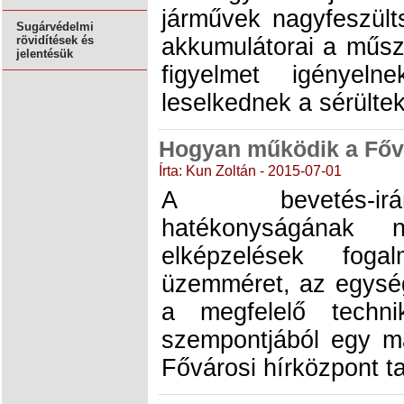
járművek nagyfeszült
Sugárvédelmi
akkumulátorai a műsz
rövidítések és
jelentésük
figyelmet igényeln
leselkednek a sérülte
Hogyan működik a Főv
Írta: Kun Zoltán - 2015-07-01
A bevetés-irá
hatékonyságának n
elképzelések fog
üzemméret, az egység
a megfelelő technik
szempontjából egy m
Fővárosi hírközpont 