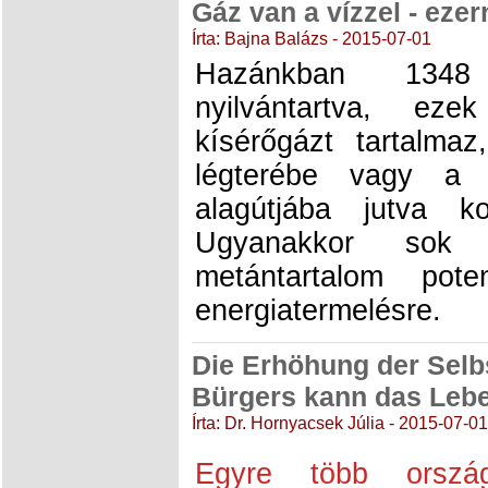
Gáz van a vízzel - ezer
Írta: Bajna Balázs - 2015-07-01
Hazánkban 1348 
nyilvántartva, eze
kísérőgázt tartalma
légterébe vagy a 
alagútjába jutva k
Ugyanakkor sok
metántartalom pote
energiatermelésre.
Die Erhöhung der Selb
Bürgers kann das Lebe
Írta: Dr. Hornyacsek Júlia - 2015-07-01
Egyre több orszá