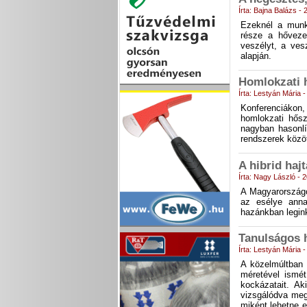
Írta: Bajna Balázs -
Ezeknél a munk
része a hőveze
veszélyt, a ves
alapján.
Homlokzati h
Írta: Lestyán Mária 
Konferenciákon
homlokzati hősz
nagyban hasonlí
rendszerek közö
A hibrid haj
Írta: Nagy László - 
A Magyarországo
az esélye anna
hazánkban legink
Tanulságos 
Írta: Lestyán Mária 
A közelmúltban 
méretével ismét
kockázatait. A
vizsgálódva megp
miként lehetne 