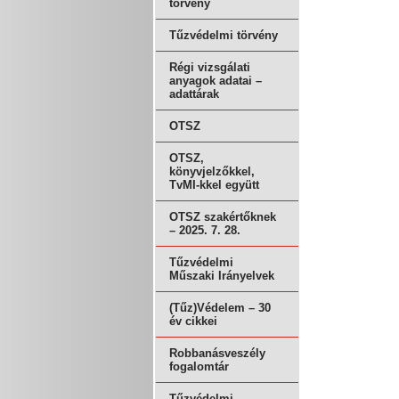
törvény
Tűzvédelmi törvény
Régi vizsgálati
anyagok adatai –
adattárak
OTSZ
OTSZ,
könyvjelzőkkel,
TvMI-kkel együtt
OTSZ szakértőknek
– 2025. 7. 28.
Tűzvédelmi
Műszaki Irányelvek
(Tűz)Védelem – 30
év cikkei
Robbanásveszély
fogalomtár
Tűzvédelmi