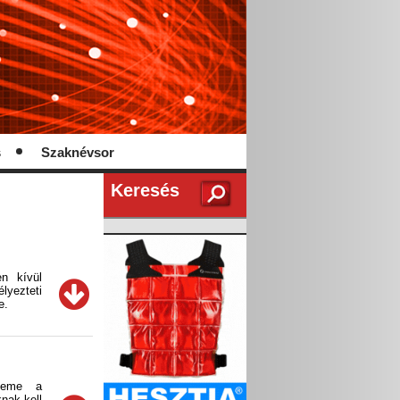
s
Szaknévsor
Keresés
n kívül
lyezteti
e.
eleme a
nak kell