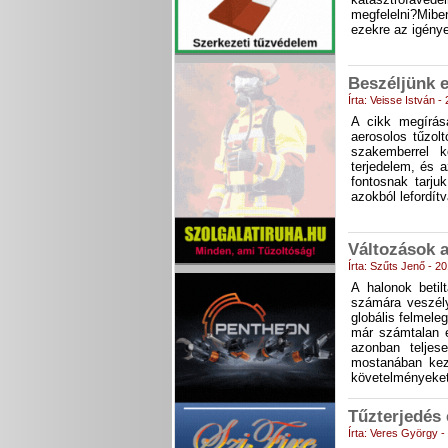
megfelelni?Mibe
ezekre az igény
Beszéljünk e
Írta: Veisse István 
A cikk megírás
aerosolos tűzol
szakemberrel k
terjedelem, és a
fontosnak tarju
azokból lefordít
Változások a
Írta: Szűts Jenő - 2
A halonok beti
számára veszély
globális felmel
már számtalan e
azonban teljes
mostanában kezd
követelményeket
Tűzterjedés 
Írta: Veres György 