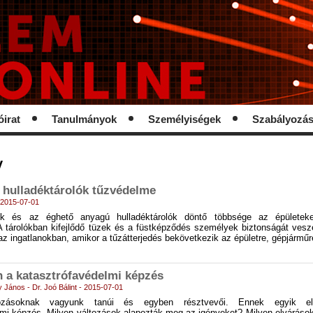
óirat
Tanulmányok
Személyiségek
Szabályozá
y
 hulladéktárolók tűzvédelme
- 2015-07-01
k és az éghető anyagú hulladéktárolók döntő többsége az épületeke
A tárolókban kifejlődő tüzek és a füstképződés személyek biztonságát veszé
az ingatlanokban, amikor a tűzátterjedés bekövetkezik az épületre, gépjárműr
n a katasztrófavédelmi képzés
ity János - Dr. Joó Bálint - 2015-07-01
tozásoknak vagyunk tanúi és egyben résztvevői. Ennek egyik 
lmi képzés. Milyen változások alapozták meg az igényeket? Milyen elvárások