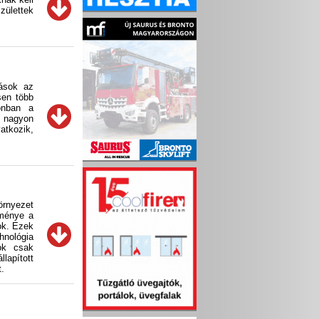
zülettek
ások az
sen több
zonban a
t nagyon
atkozik,
örnyezet
dménye a
ok. Ezek
hnológia
ok csak
lapított
.