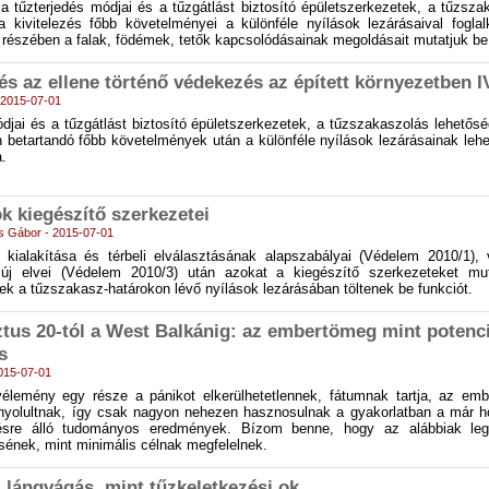
 tűzterjedés módjai és a tűzgátlást biztosító épületszerkezetek, a tűzsza
a kivitelezés főbb követelményei a különféle nyílások lezárásaival foglal
 részében a falak, födémek, tetők kapcsolódásainak megoldásait mutatjuk b
és az ellene történő védekezés az épített környezetben I
- 2015-07-01
djai és a tűzgátlást biztosító épületszerkezetek, a tűzszakaszolás lehetősé
n betartandó főbb követelmények után a különféle nyílások lezárásainak lehe
.
k kiegészítő szerkezetei
os Gábor - 2015-07-01
kialakítása és térbeli elválasztásának alapszabályai (Védelem 2010/1), 
új elvei (Védelem 2010/3) után azokat a kiegészítő szerkezeteket mu
k a tűzszakasz-határokon lévő nyílások lezárásában töltenek be funkciót.
tus 20-tól a West Balkánig: az embertömeg mint potenci
s
2015-07-01
lemény egy része a pánikot elkerülhetetlennek, fátumnak tartja, az em
onyolultnak, így csak nagyon nehezen hasznosulnak a gyakorlatban a már 
zésre álló tudományos eredmények. Bízom benne, hogy az alábbiak leg
ésének, mint minimális célnak megfelelnek.
 lángvágás, mint tűzkeletkezési ok