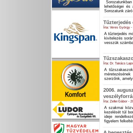
Sorozatunkban a
lehetőségei és 
Sorozatunk záró
Tűzterjedés 
Írta: Veres György 
A tűzterjedés mó
kivitelezés sorá
vesszük számba
Tűzszakaszo
Írta: Dr. Takács Laj
A tűzszakaszok 
méretezésének 
szerzőnk, amelye
2006. augusz
veszélyforrá
Írta: Zellei Gábor - 
A szakmai közvé
kezelését túl b
ideje rendelke
figyelem felkelt
A hegesztés,