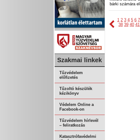
bárki számára el
1
2
3
4
5
6
7
38
39
40
41
Szakmai linkek
Tűzvédelem
előfizetés
Tűzoltó készülék
kézikönyv
Védelem Online a
Facebook-on
Tűzvédelem hírlevél
– feliratkozás
Katasztrófavédelmi