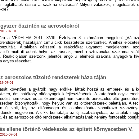
n foglalhatók össze a szakma elvárásai? Milyen válaszok, megoldások s
ekre?
gyszer őszintén az aerosolokról
- 2015-07-01
ára a VÉDELEM 2011. XVIII. Évfolyam 3. számában megjelent „Változ
tórendszerek házatáján” című cikk késztetette szerzőnket. Amihez előzete
onzultált. Általában célszerű a reakciókat ugyanott megjelentetni a
z idő miatt itt adunk helyet az írásnak, mivel a színvonalas szakamai vitá
k. Reakciójában szerzőnk jelentős angollul elérhető szakmai anyagokra hiv
va egyes részeket.
z aeroszolos tűzoltó rendszerek háza táján
015-07-01
ltását követően a gyártók nagy erőkkel láttak hozzá az emberek és a k
telen, ám hatékony oltóanyagok kifejlesztésének. A kutatások egyik ere
egedést nem okozó és az ózonréteget nem károsító aeroszolos oltó generátor
setben bizonyították, hogy helyük van az oltórendszerek palettáján. A tec
en új volt, így az oltóanyagra és alkalmazására vonatkozó szabvány
enek megjelenni. A cikk bemutatja az új szabványokat, az általuk megál
, és az aeroszolos oltó rendszerek alkalmazásának néhány fontosabb pontját
és ellene történő védekezés az épített környezetben V.
- 2015-07-01