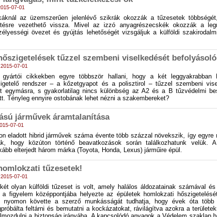
 2015-07-01
áknál az üzemszerűen jelenlévő szikrák okozzák a tűzesetek többségét
tésre vezethető vissza. Mivel az izzó anyagrészecskék okozzák a leg
zélyességi övezet és gyújtás lehetőségét vizsgáljuk a külföldi szakirodalm
őszigetelések tűzzel szembeni viselkedését befolyásol
- 2015-07-01
, gyártói cikkekben egyre többször hallani, hogy a két leggyakrabban 
igetelő rendszer – a kőzetgyapot és a polisztirol – tűzzel szembeni vis
t egymásra, s gyakorlatilag nincs különbség az A2 és a B tűzvédelmi be
tt. Tényleg ennyire ostobának lehet nézni a szakembereket?
tású járművek áramtalanítása
2015-07-01
n eladott hibrid járművek száma évente több százzal növekszik, így egyre
k, hogy közúton történő beavatkozások során találkozhatunk velük. A
ább elterjedt három márka (Toyota, Honda, Lexus) járműire épül.
homlokzati tűzesetek!
- 2015-07-01
két olyan külföldi tűzeset is volt, amely halálos áldozatainak számával és
 a figyelem középpontjába helyezte az épületek homlokzati hőszigetelésé
ki nyomon követte a szerző munkásságát tudhatja, hogy évek óta több 
róbálta feltárni és bemutatni a kockázatokat, rávilágítva azokra a területek
elmozdulni a biztonság irányába. A kapcsolódó anyagok a Védelem szaklap h