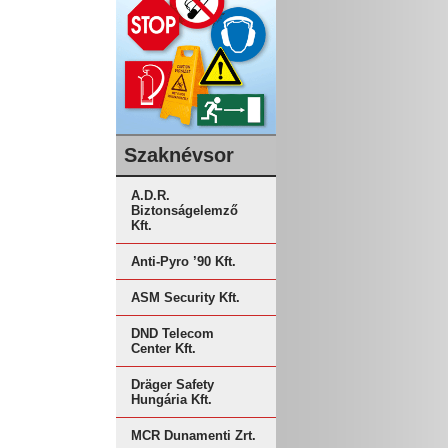
Szaknévsor
A.D.R.
Biztonságelemző
Kft.
Anti-Pyro ’90 Kft.
ASM Security Kft.
DND Telecom
Center Kft.
Dräger Safety
Hungária Kft.
MCR Dunamenti Zrt.