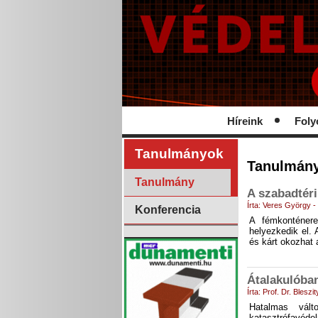
Híreink
Foly
Tanulmányok
Tanulmán
Tanulmány
A szabadtéri
Írta: Veres György 
Konferencia
A fémkonténere
helyezkedik el. 
és kárt okozhat 
Átalakulóba
Írta: Prof. Dr. Blesz
Hatalmas vál
katasztrófavéde