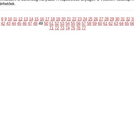
érhetőek.
8
9
10
11
12
13
14
15
16
17
18
19
20
21
22
23
24
25
26
27
28
29
30
31
32
3
42
43
44
45
46
47
48
49
50
51
52
53
54
55
56
57
58
59
60
61
62
63
64
65
6
71
72
73
74
75
76
77