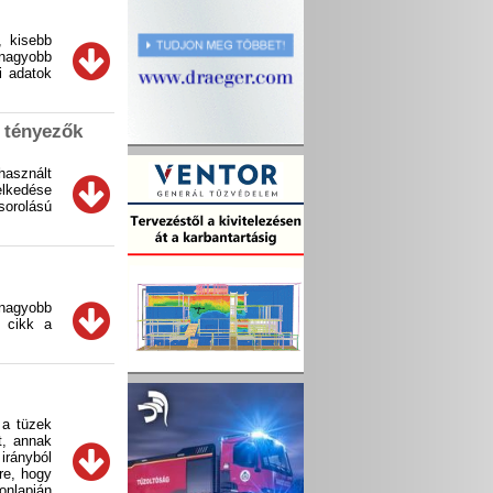
, kisebb
nagyobb
i adatok
ó tényezők
használt
elkedése
sorolású
 nagyobb
 cikk a
 a tüzek
t, annak
irányból
re, hogy
onlapján