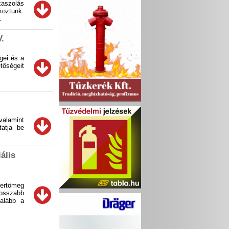
kaszolás
koztunk.
e.
V.
gei és a
tőségeit
valamint
tatja be
ális
bertömeg
hosszabb
alább a