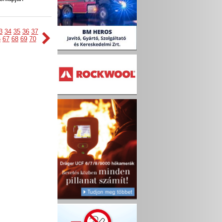
3
34
35
36
37
6
67
68
69
70