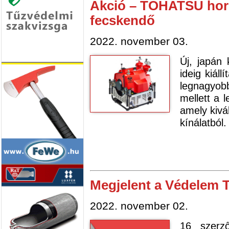
Akció – TOHATSU hor
fecskendő
2022. november 03.
Új, japán 
ideig kiáll
legnagyob
mellett a 
amely kivál
kínálatból
Megjelent a Védelem 
2022. november 02.
16 szerz