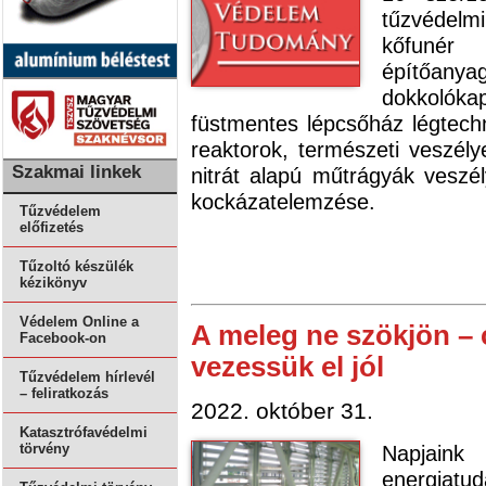
tűzvédelmi
kőfunér 
építőan
dokkolók
füstmentes lépcsőház légtechn
reaktorok, természeti veszély
Szakmai linkek
nitrát alapú műtrágyák veszél
kockázatelemzése.
Tűzvédelem
előfizetés
Tűzoltó készülék
kézikönyv
Védelem Online a
A meleg ne szökjön – c
Facebook-on
vezessük el jól
Tűzvédelem hírlevél
– feliratkozás
2022. október 31.
Katasztrófavédelmi
Napjai
törvény
energiatu