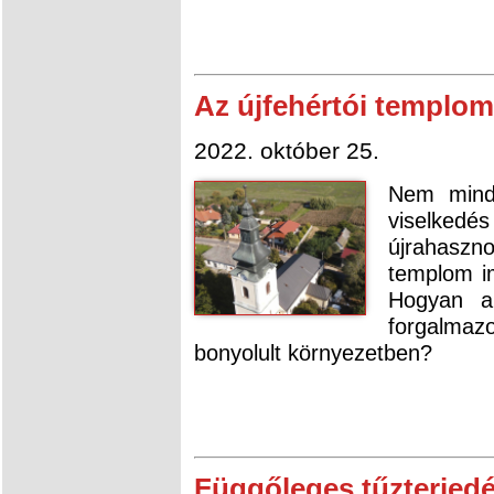
Az újfehértói templom
2022. október 25.
Nem mind
viselked
újrahaszno
templom im
Hogyan al
forgalmaz
bonyolult környezetben?
Függőleges tűzterjedé