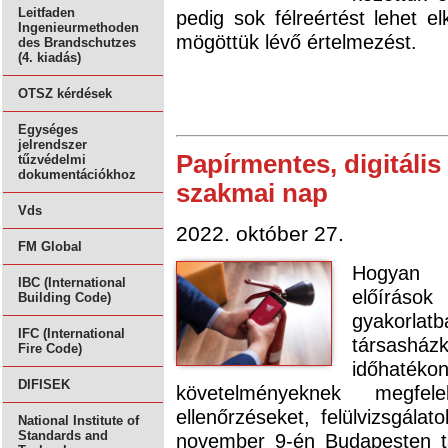
Leitfaden
pedig sok félreértést lehet e
Ingenieurmethoden
mögöttük lévő értelmezést.
des Brandschutzes
(4. kiadás)
OTSZ kérdések
Egységes
jelrendszer
Papírmentes, digitális
tűzvédelmi
dokumentációkhoz
szakmai nap
Vds
2022. október 27.
FM Global
Hogyan k
IBC (International
előírások
Building Code)
gyakorlatb
IFC (International
társasház
Fire Code)
időhat
DIFISEK
követelményeknek megfel
ellenőrzéseket, felülvizsgálat
National Institute of
Standards and
november 9-én Budapesten t