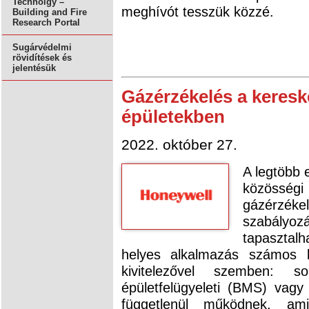
Technolgy –
meghívót tesszük közzé.
Building and Fire
Research Portal
Sugárvédelmi
rövidítések és
jelentésük
Gázérzékelés a keresk
épületekben
2022. október 27.
A legtöbb 
közösségi
gázérzé
szabályoz
tapasztalh
helyes alkalmazás számos k
kivitelezővel szemben: 
épületfelügyeleti (BMS) vagy
függetlenül működnek, ami