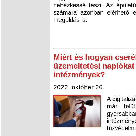
nehézkessé teszi. Az épület
számára azonban elérhető e
megoldás is.
Miért és hogyan cserél
üzemeltetési naplókat 
intézmények?
2022. október 26.
A digitaliz
már felü
gyorsabba
intézmén
tűzvédelmi 