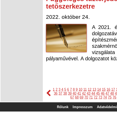
tetőszerkezetre
2022. október 24.
A 2021. é
dolgozatáv
építészm
szakmérn
vizsgálat
pályaművével. A dolgozatot köz
1
2
3
4
5
6
7
8
9
10
11
12
13
14
15
16
17
36
37
38
39
40
41
42
43
44
45
46
47
48
4
67
68
69
70
71
72
73
74
75
76
Rólunk
Impresszum
Adatvédelmi 