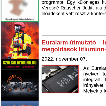
programot. Egy különleges ku
Veresné Rauscher Judit, aki d
előadóként vett részt a konfer
Euralarm útmutató – I
megoldások lítiumion
2022. november 07.
Az Eurala
nyelven t
integrált
irányelvét
Melyek a f