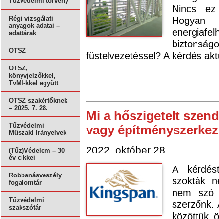
Tűzvédelmi törvény
Nincs ez
Hogyan 
Régi vizsgálati
anyagok adatai –
energiaf
adattárak
bizton
OTSZ
füstelvezetéssel? A kérdés akt
OTSZ,
könyvjelzőkkel,
TvMI-kkel együtt
OTSZ szakértőknek
– 2025. 7. 28.
Mi a hőszigetelt szen
Tűzvédelmi
vagy építményszerkez
Műszaki Irányelvek
2022. október 28.
(Tűz)Védelem – 30
év cikkei
A kérdést
Robbanásveszély
szokták n
fogalomtár
nem szó s
Tűzvédelmi
szerzőnk. 
szakszótár
közöttük 