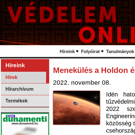
Híreink
Folyóirat
Tanulmányok
Híreink
Menekülés a Holdon é
Hírek
2022. november 08.
Hírarchívum
Idén hat
tűzvédelmi
Termékek
2022 sze
Engineer
közösség t
csehorsz