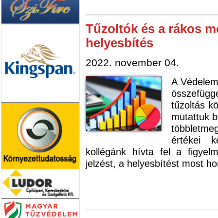
Tűzoltók és a rákos 
helyesbítés
2022. november 04.
A Védelem
összefüg
tűzoltás k
mutattuk b
többletme
értékei 
kollégánk hívta fel a figye
jelzést, a helyesbítést most h