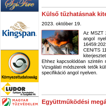
Külső tűzhatásnak kite
2023. október 19.
Az MSZT 2
angol ny
16459:202
CEN/TS 118
kiterjeszt
Ehhez kapcsolódóan szintén
Vizsgálati módszerek tetők kül
specifikáció angol nyelven.
Együttműködési megál