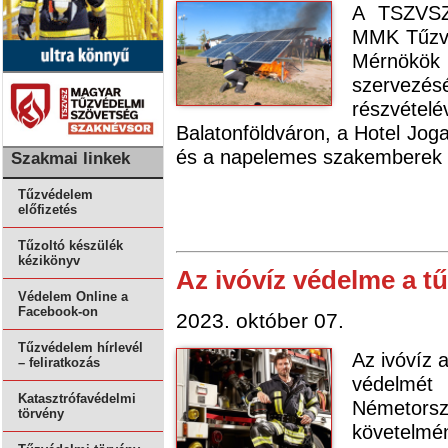
A TSZVSZ
MMK Tűzvé
Mérnök
szervezé
részvét
Balatonföldváron, a Hotel Joga
és a napelemes szakemberek kö
Szakmai linkek
Tűzvédelem
előfizetés
Tűzoltó készülék
kézikönyv
Az ivóvíz védelme a t
Védelem Online a
Facebook-on
2023. október 07.
Tűzvédelem hírlevél
Az ivóvíz 
– feliratkozás
védelmé
Katasztrófavédelmi
Németorsz
törvény
követelmén