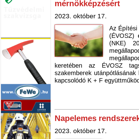
mérnökképzésért
2023. október 17.
Az Építési
(ÉVOSZ) é
(NKE) 20
megállap
megállapod
keretében az ÉVOSZ tags
szakemberek utánpótlásának b
kapcsolódó K + F együttműkö
Napelemes rendszerek
2023. október 17.