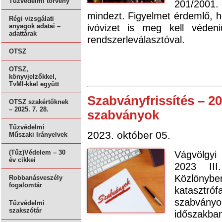
Tűzvédelmi törvény
201/2001.
mindezt. Figyelmet érdemlő, 
Régi vizsgálati
ivóvizet is meg kell véden
anyagok adatai –
adattárak
rendszerleválasztóval.
OTSZ
OTSZ,
könyvjelzőkkel,
TvMI-kkel együtt
Szabványfrissítés – 20
OTSZ szakértőknek
– 2025. 7. 28.
szabványok
Tűzvédelmi
2023. október 05.
Műszaki Irányelvek
Vágvölgyi
(Tűz)Védelem – 30
év cikkei
2023 III
Közlöny
Robbanásveszély
fogalomtár
katasztróf
szabvány
Tűzvédelmi
szakszótár
időszakb