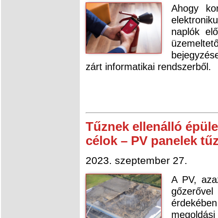
Ahogy ko
elektronik
naplók elő
üzemeltet
bejegyzése
zárt informatikai rendszerből.
Tűznek ellenálló épüle
célok – PV panelek tű
2023. szeptember 27.
A PV, azaz
gőzerővel
érdekébe
megoldás