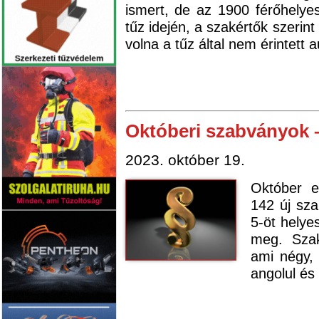
ismert, de az 1900 férőhelye
tűz idején, a szakértők szerin
volna a tűz által nem érintett a
Októberi szabványok –
2023. október 19.
Október e
142 új sza
5-öt helye
meg. Szak
ami négy, 
angolul és