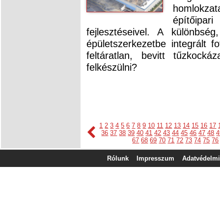
homlokzata
építőipar
fejlesztéseivel. A különbs
épületszerkezetbe integrált f
feltáratlan, bevitt tűzkock
felkészülni?
1
2
3
4
5
6
7
8
9
10
11
12
13
14
15
16
17
36
37
38
39
40
41
42
43
44
45
46
47
48
4
67
68
69
70
71
72
73
74
75
76
Rólunk
Impresszum
Adatvédelmi 