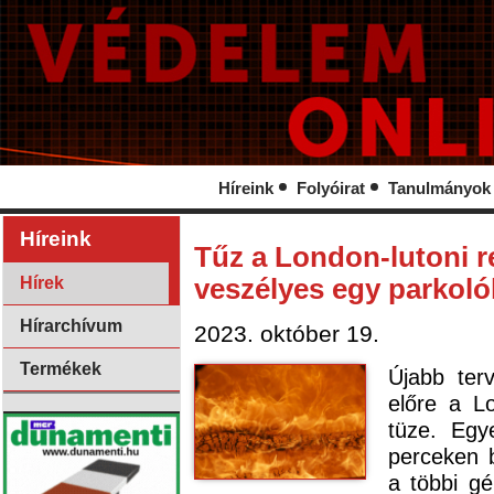
Híreink
Folyóirat
Tanulmányok
Híreink
Tűz a London-lutoni r
Hírek
veszélyes egy parkol
Hírarchívum
2023. október 19.
Termékek
Újabb terv
előre a Lo
tüze. Egy
perceken b
a többi g