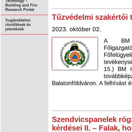
Technolgy –
Building and Fire
Research Portal
Tűzvédelmi szakértői
Sugárvédelmi
rövidítések és
2023. október 02.
jelentésük
A BM Or
Főigazg
Főfelügy
tevékenys
15.) BM r
továbbké
Balatonföldváron. A felhívást é
Szendvicspanelek rög
kérdései II. – Falak, 