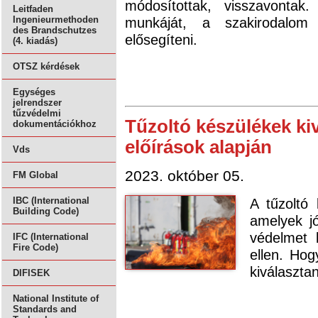
módosítottak, visszavontak
Leitfaden
munkáját, a szakirodalom
Ingenieurmethoden
des Brandschutzes
elősegíteni.
(4. kiadás)
OTSZ kérdések
Egységes
jelrendszer
tűzvédelmi
Tűzoltó készülékek kiv
dokumentációkhoz
előírások alapján
Vds
2023. október 05.
FM Global
A tűzoltó 
IBC (International
Building Code)
amelyek jó
védelmet 
IFC (International
Fire Code)
ellen. Hog
kiválasztan
DIFISEK
National Institute of
Standards and