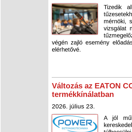
Tizedik a
tűzesetek
mérnöki, s
vizsgálat 
tűzmegelő
végén zajló esemény előadás
elérhetővé.
Változás az EATON C
termékkínálatban
2026. július 23.
A jól műk
kereske
túlbecsüln