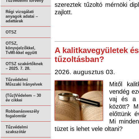
Tűzvédelmi törvény
szereztek tűzoltó mérnöki di
zajlott.
Régi vizsgálati
anyagok adatai –
adattárak
OTSZ
OTSZ,
könyvjelzőkkel,
A kalitkavegyületek és 
TvMI-kkel együtt
tűzoltásban?
OTSZ szakértőknek
– 2025. 7. 28.
2026. augusztus 03.
Tűzvédelmi
Mitől kal
Műszaki Irányelvek
vendég ez
(Tűz)Védelem – 30
vaj és a
év cikkei
között? M
Robbanásveszély
előttünk é
fogalomtár
Mi minden
Tűzvédelmi
tüzet is lehet vele oltani?
szakszótár