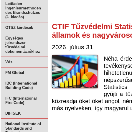
Leitfaden
Ingenieurmethoden
des Brandschutzes
(4. kiadás)
CTIF Tűzvédelmi Stati
OTSZ kérdések
államok és nagyvároso
Egységes
jelrendszer
2026. július 31.
tűzvédelmi
dokumentációkhoz
Néha érde
Vds
tevékeny
hihetetl
FM Global
népszerűsé
IBC (International
Statistic
Building Code)
gyűjti a t
IFC (International
közreadja őket őket angol, né
Fire Code)
más nyelveken, így magyarul i
DIFISEK
National Institute of
Standards and