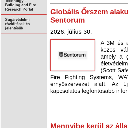
Technolgy –
Building and Fire
Research Portal
Globális Őrszem alaku
Sentorum
Sugárvédelmi
rövidítések és
jelentésük
2026. július 30.
A 3M és a
közös vál
amely a g
életvéde
(Scott Saf
Fire Fighting Systems, WAT
ernyőszervezet alatt. Az új
kapcsolatos legfontosabb infor
Mennyibe kerül az áll