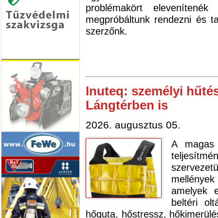
problémakört elevenítené
megpróbáltunk rendezni és tal
szerzőnk.
Inuteq: személyi hűtés
Lángtérben is
2026. augusztus 05.
A magas 
teljesítmé
szerveze
mellénye
amelyek e
beltéri o
hőguta, hőstressz, hőkimerül