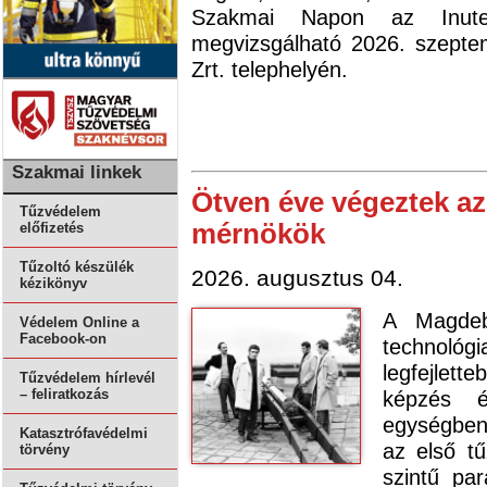
Szakmai Napon az Inuteq
megvizsgálható 2026. szept
Zrt. telephelyén.
Szakmai linkek
Ötven éve végeztek az
Tűzvédelem
mérnökök
előfizetés
Tűzoltó készülék
2026. augusztus 04.
kézikönyv
A Magdebu
Védelem Online a
Facebook-on
technológ
legfejlet
Tűzvédelem hírlevél
képzés 
– feliratkozás
egységben 
Katasztrófavédelmi
az első t
törvény
szintű pa