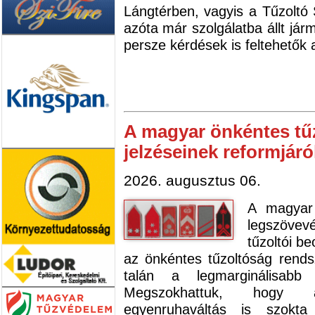
Lángtérben, vagyis a Tűzoltó
azóta már szolgálatba állt já
persze kérdések is feltehetők
A magyar önkéntes tű
jelzéseinek reformjáró
2026. augusztus 06.
A magyar 
legszövev
tűzoltói b
az önkéntes tűzoltóság rends
talán a legmarginálisabb
Megszokhattuk, hogy a
egyenruhaváltás is szokt