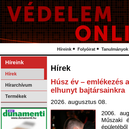
Híreink
Folyóirat
Tanulmányok
Híreink
Hírek
Hírek
Húsz év – emlékezés 
Hírarchívum
elhunyt bajtársainkra
Termékek
2026. augusztus 08.
2006. aug
Műszaki 
épületéből