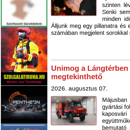
szinten lé
Senki sem
minden id
Álljunk meg egy pillanatra és
számában megjelent sorokkal m
Unimog a Lángtérben 
megtekinthető
2026. augusztus 07.
Májusban 
gyártási f
kapos
együttműk
bemutató