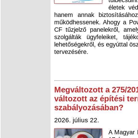
életek vé
hanem annak biztosításához
működhessenek. Ahogy a Power
CF tűzjelző panelekről, am
szolgálták ügyfeleiket, tájé
lehetőségekről, és egyúttal ösz
tervezésére.
Megváltozott a 275/20
változott az építési t
szabályozásában?
2026. július 22.
A Magyar K