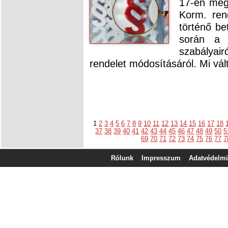
17-én megj
Korm. ren
történő b
során a t
szabályai
rendelet módosításáról. Mi vál
1
2
3
4
5
6
7
8
9
10
11
12
13
14
15
16
17
18
37
38
39
40
41
42
43
44
45
46
47
48
49
50
5
69
70
71
72
73
74
75
76
77
7
Rólunk
Impresszum
Adatvédelmi 