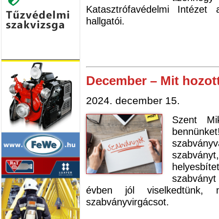
Katasztrófavédelmi Intézet
hallgatói.
December – Mit hozot
2024. december 15.
Szent Mi
bennün
szabvány
szabványt
helyesbíte
szabványt
évben jól viselkedtünk,
szabványvirgácsot.