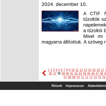
2024. december 10.
A CTIF N
tűzoltók 
napelemek
a tűzoltói
Mivel mi 
magyarra állítottuk. A szöveg n
1
2
3
4
5
6
7
8
9
10
11
12
13
14
15
16
17
36
37
38
39
40
41
42
43
44
45
46
47
48
4
67
68
69
70
71
72
73
74
75
76
Rólunk
Impresszum
Adatvédelmi 