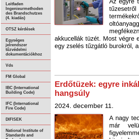
Az egyre t
Leitfaden
tűzesetrő
Ingenieurmethoden
des Brandschutzes
termékekr
(4. kiadás)
oltóanyag
OTSZ kérdések
megfékez
akkucellák tüzét. Most végre e
Egységes
egy zselés tűzgátló burokról,
jelrendszer
tűzvédelmi
dokumentációkhoz
Vds
FM Global
Erdőtüzek: egyre inká
IBC (International
hangsúly
Building Code)
IFC (International
2024. december 11.
Fire Code)
A nagy tec
DIFISEK
már velü
National Institute of
figyelemm
Standards and