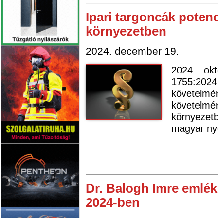
Ipari targoncák poten
környezetben
2024. december 19.
2024. ok
1755:202
követelm
követelmé
környeze
magyar nye
Dr. Balogh Imre emlékp
2024-ben