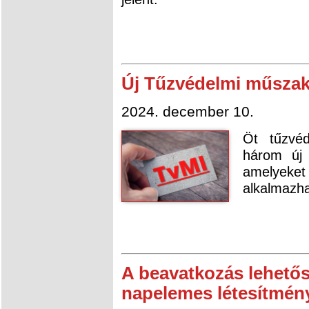
Új Tűzvédelmi műszaki
2024. december 10.
Öt tűzvéd
három új 
amelyeket
alkalmazha
A beavatkozás lehetős
napelemes létesítmén