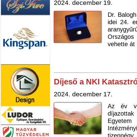
2024. december 19.
Dr. Balogh
idei 24. e
aranygyűr
Országos 
vehette át 
Díjeső a NKI Katasztró
2024. december 17.
Az év vé
díjazottak
Egyetem
Intézmény
tizenné