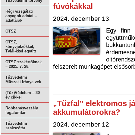
Tűzvédelmi törvény
fúvókákkal
Régi vizsgálati
anyagok adatai –
2024. december 13.
adattárak
Egy finn 
OTSZ
együttm
OTSZ,
bukkant
könyvjelzőkkel,
érdemesnek
TvMI-kkel együtt
oltórendsz
OTSZ szakértőknek
felszerelt munkagépet elsősor
– 2025. 7. 28.
Tűzvédelmi
Műszaki Irányelvek
(Tűz)Védelem – 30
év cikkei
„Tűzfal” elektromos j
Robbanásveszély
akkumulátorokra?
fogalomtár
2024. december 12.
Tűzvédelmi
szakszótár