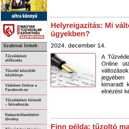
Helyreigazítás: Mi vál
ügyekben?
2024. december 14.
Szakmai linkek
A Tűzvéd
Tűzvédelem
előfizetés
Online ut
változások
Tűzoltó készülék
kézikönyv
jegyében
kimaradt 
Védelem Online a
Facebook-on
elnézést k
Tűzvédelem hírlevél
– feliratkozás
Katasztrófavédelmi
törvény
Finn példa: tűzoltó ma