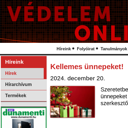
Híreink
Folyóirat
Tanulmányok
Híreink
Kellemes ünnepeket!
Hírek
2024. december 20.
Hírarchívum
Szeretetb
ünnepek
Termékek
szerkeszt