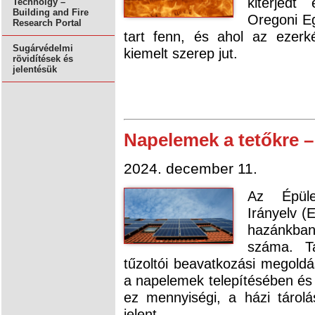
kiterjedt
Technolgy –
Building and Fire
Oregoni Eg
Research Portal
tart fenn, és ahol az ezerk
Sugárvédelmi
kiemelt szerep jut.
rövidítések és
jelentésük
Napelemek a tetőkre –
2024. december 11.
Az Épüle
Irányelv (
hazánkban
száma. T
tűzoltói beavatkozási megoldá
a napelemek telepítésében és 
ez mennyiségi, a házi tárolá
jelent.