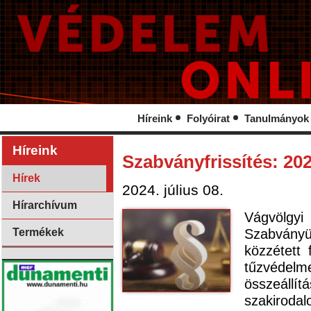
Híreink
Folyóirat
Tanulmányok
Híreink
Szabványfrissítés: 202
Hírek
2024. július 08.
Hírarchívum
Vágvölgyi
Szabványü
Termékek
közzétett 
tűzvéde
összeáll
szakiroda