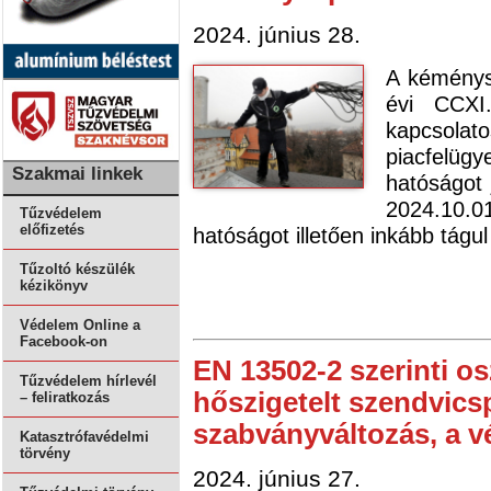
2024. június 28.
A kéményse
évi CCXI.
kapcsol
piacfelü
Szakmai linkek
hatóságot 
2024.10.0
Tűzvédelem
előfizetés
hatóságot illetően inkább tág
Tűzoltó készülék
kézikönyv
Védelem Online a
Facebook-on
EN 13502-2 szerinti o
Tűzvédelem hírlevél
hőszigetelt szendvics
– feliratkozás
szabványváltozás, a v
Katasztrófavédelmi
törvény
2024. június 27.