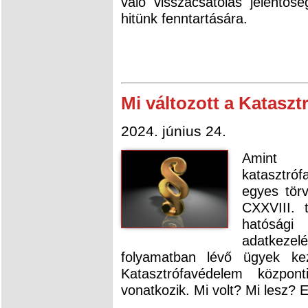
való visszacsatolás jelentő
hitünk fenntartására.
Mi változott a Katasz
2024. június 24.
Amint 
katasztró
egyes tör
CXXVIII. 
hatósági
adatkezel
folyamatban lévő ügyek ke
Katasztrófavédelem központ
vonatkozik. Mi volt? Mi lesz? 