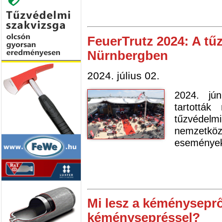
FeuerTrutz 2024: A tű
Nürnbergben
2024. július 02.
2024. jú
tartottá
tűzvédelm
nemzetk
eseményekr
Mi lesz a kéményseprő
kéménysepréssel?