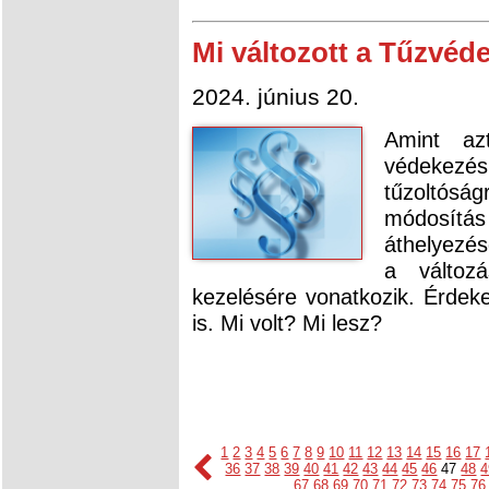
Mi változott a Tűzvéd
2024. június 20.
Amint az
védekezé
tűzoltóság
módosítás 
áthelyezés
a változ
kezelésére vonatkozik. Érdek
is. Mi volt? Mi lesz?
1
2
3
4
5
6
7
8
9
10
11
12
13
14
15
16
17
36
37
38
39
40
41
42
43
44
45
46
47
48
4
67
68
69
70
71
72
73
74
75
76