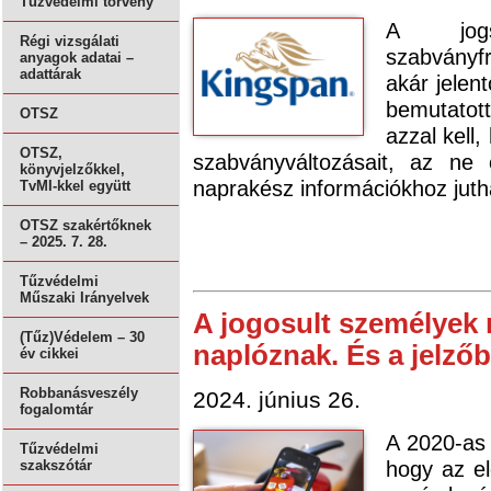
Tűzvédelmi törvény
A jogsz
Régi vizsgálati
szabványf
anyagok adatai –
adattárak
akár jelen
bemutatot
OTSZ
azzal kell
OTSZ,
szabványváltozásait, az ne
könyvjelzőkkel,
naprakész információkhoz juth
TvMI-kkel együtt
OTSZ szakértőknek
– 2025. 7. 28.
Tűzvédelmi
Műszaki Irányelvek
A jogosult személyek 
(Tűz)Védelem – 30
naplóznak. És a jelző
év cikkei
Robbanásveszély
2024. június 26.
fogalomtár
A 2020-as 
Tűzvédelmi
hogy az el
szakszótár