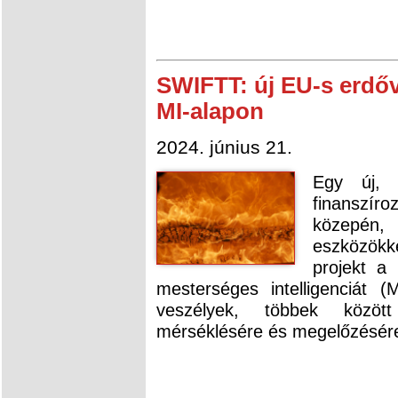
SWIFTT: új EU-s erdő
MI-alapon
2024. június 21.
Egy új, 
finanszí
közepén, 
eszközökk
projekt a 
mesterséges intelligenciát 
veszélyek, többek között
mérséklésére és megelőzésér