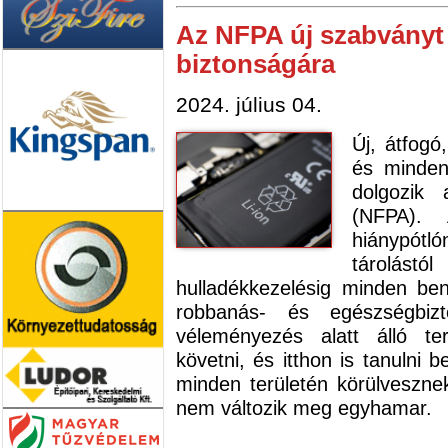
Az NFPA új szabványt
biztonságára
2024. július 04.
Új, átfogó
és minden
dolgozik
(NFPA).
hiánypótl
tárolást
hulladékkezelésig minden be
robbanás- és egészségbizt
véleményezés alatt álló te
követni, és itthon is tanulni 
minden területén körülveszne
nem változik meg egyhamar.