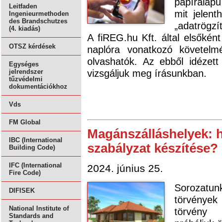
papíralapú
Leitfaden
mit jelent
Ingenieurmethoden
des Brandschutzes
„adatrögzí
(4. kiadás)
A fiREG.hu Kft. által elsőként
OTSZ kérdések
naplóra vonatkozó követelm
olvashatók. Az ebből idézett
Egységes
vizsgáljuk meg írásunkban.
jelrendszer
tűzvédelmi
dokumentációkhoz
Vds
FM Global
Magánszálláshelyek: h
IBC (International
szabályzat készítése?
Building Code)
IFC (International
2024. június 25.
Fire Code)
Sorozatun
DIFISEK
törvények
National Institute of
törvény 
Standards and