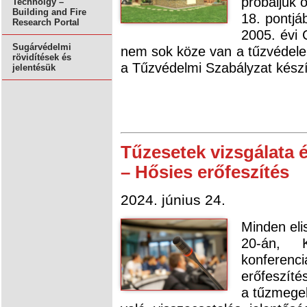
próbáljuk 
Technolgy –
Building and Fire
18. pontjá
Research Portal
2005. évi 
Sugárvédelmi
nem sok köze van a tűzvédel
rövidítések és
a Tűzvédelmi Szabályzat készí
jelentésük
Tűzesetek vizsgálata é
– Hősies erőfeszítés
2024. június 24.
Minden el
20-án, 
konferen
erőfeszíté
a tűzmegel