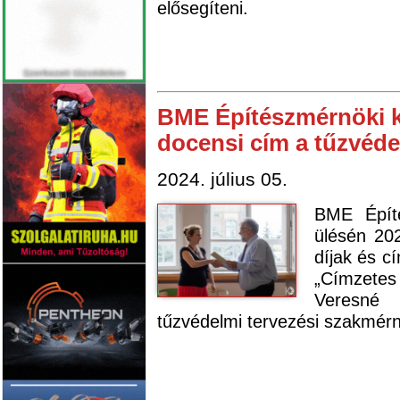
elősegíteni.
BME Építészmérnöki k
docensi cím a tűzvéde
2024. július 05.
BME Épít
ülésén 202
díjak és c
„Címzete
Veresné 
tűzvédelmi tervezési szakmér