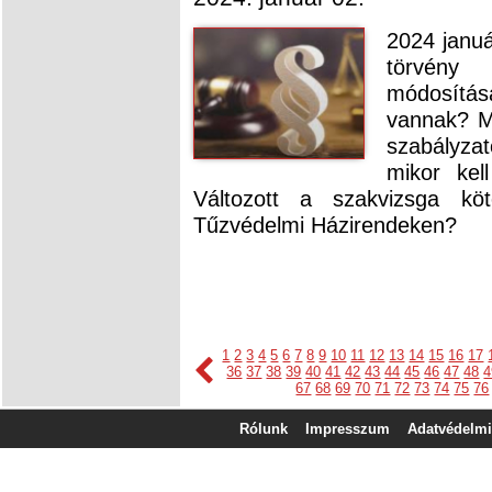
2024 januá
törvény 
módosítás
vannak? Me
szabályza
mikor kel
Változott a szakvizsga köt
Tűzvédelmi Házirendeken?
1
2
3
4
5
6
7
8
9
10
11
12
13
14
15
16
17
36
37
38
39
40
41
42
43
44
45
46
47
48
4
67
68
69
70
71
72
73
74
75
76
Rólunk
Impresszum
Adatvédelmi 