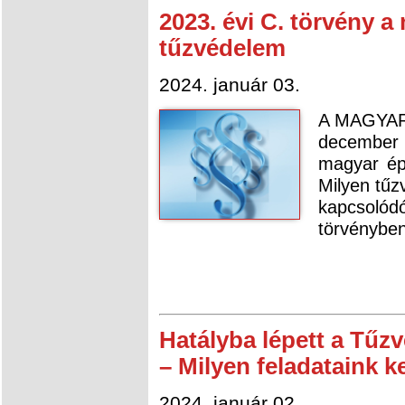
2023. évi C. törvény a
tűzvédelem
2024. január 03.
A MAGYAR
december 2
magyar épí
Milyen tűz
kapcsoló
törvénybe
Hatályba lépett a Tűz
– Milyen feladataink k
2024. január 02.