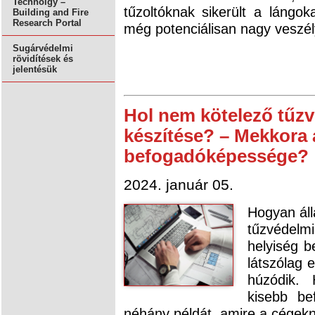
Technolgy –
tűzoltóknak sikerült a lángo
Building and Fire
Research Portal
még potenciálisan nagy veszély
Sugárvédelmi
rövidítések és
jelentésük
Hol nem kötelező tűzv
készítése? – Mekkora 
befogadóképessége?
2024. január 05.
Hogyan áll
tűzvédelm
helyiség b
látszólag 
húzódik.
kisebb be
néhány példát, amire a cégekne