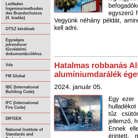
Leitfaden
befogadó
Ingenieurmethoden
egyszerű f
des Brandschutzes
(4. kiadás)
Vegyünk néhány példát, amir
kell adni.
OTSZ kérdések
Egységes
jelrendszer
tűzvédelmi
dokumentációkhoz
Hatalmas robbanás Al
Vds
alumíniumdarálék ége
FM Global
2024. január 05.
IBC (International
Building Code)
Egy ezer 
IFC (International
hulladékot
Fire Code)
tűz csütö
DIFISEK
jellemző, 
Ennek ell
National Institute of
Standards and
érintett,