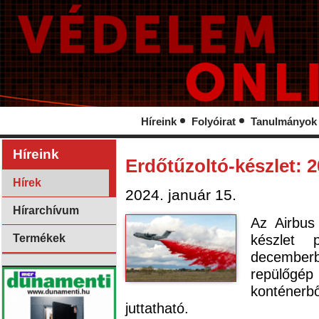
Híreink
Folyóirat
Tanulmányok
Híreink
Erdőtűzoltó-készlet: 20
Hírek
2024. január 15.
Hírarchívum
Az Airbus
készlet 
Termékek
december
repülőgé
konténerbő
juttatható.