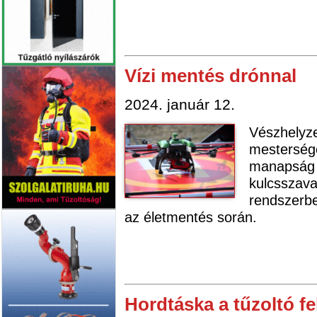
Vízi mentés drónnal
2024. január 12.
Vészhelyz
mestersége
manapság e
kulcsszav
rendszerbe
az életmentés során.
Hordtáska a tűzoltó f