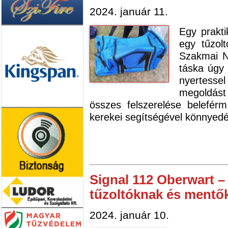
2024. január 11.
Egy prakti
egy tűzolt
Szakmai Na
táska úgy 
nyertesse
megoldás
összes felszerelése belefér
kerekei segítségével könnyed
Signal 112 Oberwart –
tűzoltóknak és mentő
2024. január 10.