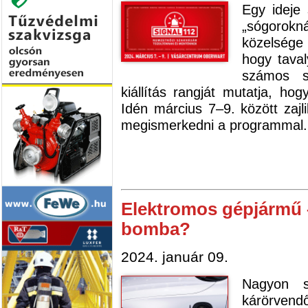
Egy ideje 
„sógorok
közelsége
hogy tavaly
számos s
kiállítás rangját mutatja, hog
Idén március 7–9. között zajl
megismerkedni a programmal.
Elektromos gépjármű –
bomba?
2024. január 09.
Nagyon 
kárörvend