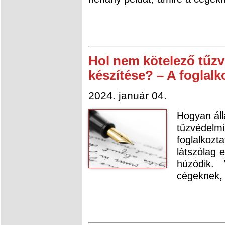
Hol nem kötelező tűzv
készítése? – A foglalk
2024. január 04.
Hogyan áll
tűzvéde
foglalkoz
látszólag 
húzódik.
cégeknek, 