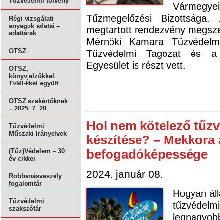
Tűzvédelmi törvény
Vármegye
Tűzmegelőzési Bizottsága.
Régi vizsgálati
anyagok adatai –
megtartott rendezvény megsz
adattárak
Mérnöki Kamara Tűzvédelm
OTSZ
Tűzvédelmi Tagozat és a
Egyesület is részt vett.
OTSZ,
könyvjelzőkkel,
TvMI-kkel együtt
OTSZ szakértőknek
– 2025. 7. 28.
Hol nem kötelező tűzv
Tűzvédelmi
Műszaki Irányelvek
készítése? – Mekkora 
befogadóképessége
(Tűz)Védelem – 30
év cikkei
2024. január 08.
Robbanásveszély
fogalomtár
Hogyan áll
Tűzvédelmi
tűzvédelm
szakszótár
legnagyobb