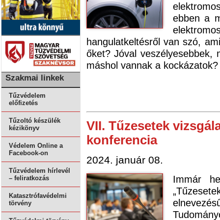
elektrom
ebben a m
elektromo
hangulatkeltésről van szó, ami
őket? Jóval veszélyesebbek,
máshol vannak a kockázatok?
Szakmai linkek
Tűzvédelem
előfizetés
Tűzoltó készülék
VII. Tűzesetek vizsgála
kézikönyv
konferencia
Védelem Online a
Facebook-on
2024. január 08.
Tűzvédelem hírlevél
Immár he
– feliratkozás
„Tűzeset
Katasztrófavédelmi
elnevezés
törvény
Tudomán