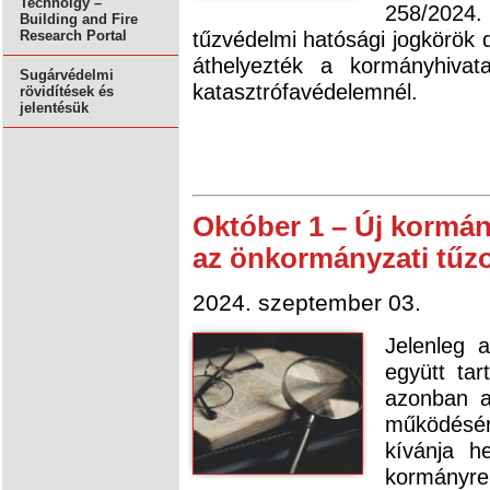
Technolgy –
258/2024
Building and Fire
tűzvédelmi hatósági jogkörök d
Research Portal
áthelyezték a kormányhivat
Sugárvédelmi
katasztrófavédelemnél.
rövidítések és
jelentésük
Október 1 – Új kormán
az önkormányzati tűz
2024. szeptember 03.
Jelenleg 
együtt ta
azonban a 
működésér
kívánja h
kormányr