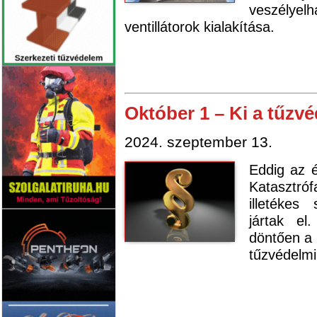
veszélyel
ventillátorok kialakítása.
Október 1 – Ki a tűzv
2024. szeptember 13.
Eddig az 
Katasztró
illetékes
jártak el
döntően a 
tűzvédelmi