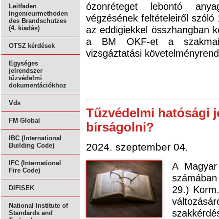
ózonréteget lebontó anya
Leitfaden
Ingenieurmethoden
végzésének feltételeiről szóló
des Brandschutzes
az eddigiekkel összhangban ko
(4. kiadás)
a BM OKF-et a szakmai k
OTSZ kérdések
vizsgáztatási követelményren
Egységes
jelrendszer
tűzvédelmi
dokumentációkhoz
Vds
Tűzvédelmi hatósági j
FM Global
bírságolni?
IBC (International
2024. szeptember 04.
Building Code)
IFC (International
A Magyar 
Fire Code)
számában 
29.) Korm.
DIFISEK
változás
National Institute of
szakkérd
Standards and