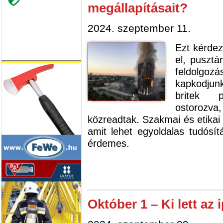
megállapításait?
2024. szeptember 11.
Ezt kérdez
el, pusztá
feldolgo
kapkodjun
britek 
ostorozva,
közreadtak. Szakmai és etikai 
amit lehet egyoldalas tudósí
érdemes.
Október 1 – Ki lett az