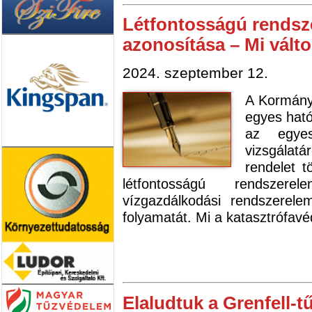
Létfontosságú rendsz
azonosítása – Mi válto
2024. szeptember 12.
A Kormány 
egyes ható
az egyes
vizsgálatá
rendelet 
létfontosságú rendszere
vízgazdálkodási rendszerele
folyamatát. Mi a katasztrófav
Elaludtuk a Grenfell-t