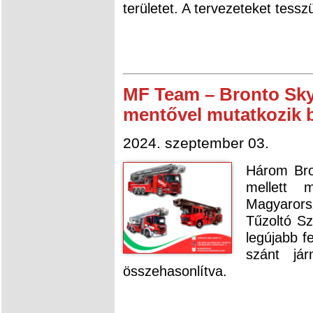
területet. A tervezeteket tessz
MF Team – Bronto Sky
mentővel mutatkozik be
2024. szeptember 03.
Három Bro
mellett
Magyaror
Tűzoltó Sz
legújabb f
szánt já
összehasonlítva.