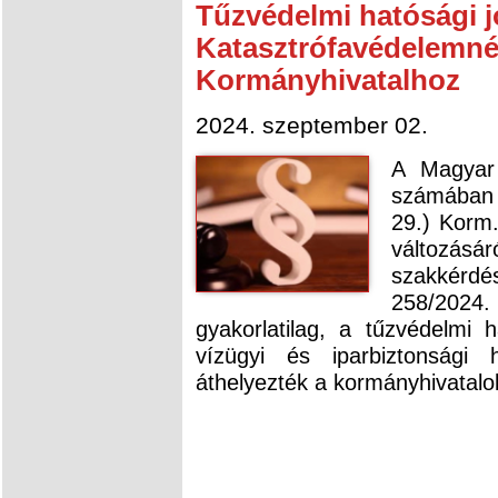
Tűzvédelmi hatósági j
Katasztrófavédelemné
Kormányhivatalhoz
2024. szeptember 02.
A Magyar
számában 
29.) Korm.
változás
szakkérd
258/2024.
gyakorlatilag, a tűzvédelmi 
vízügyi és iparbiztonsági 
áthelyezték a kormányhivatalo