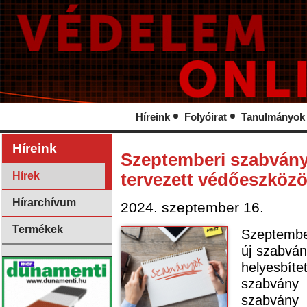
Híreink
Folyóirat
Tanulmányok
Híreink
Szeptemberi szabvány
Hírek
tervezett védőeszközö
Hírarchívum
2024. szeptember 16.
Termékek
Szeptembe
új szabván
helyesbíte
szabvány 
szabvány 