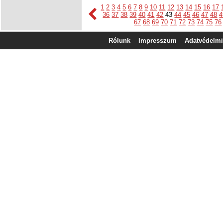
1
2
3
4
5
6
7
8
9
10
11
12
13
14
15
16
17
36
37
38
39
40
41
42
43
44
45
46
47
48
4
67
68
69
70
71
72
73
74
75
76
Rólunk
Impresszum
Adatvédelmi 