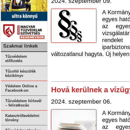
2024. szeptember 09.
A Kormány 
egyes ható
az egyes
vizsgálatá
rendele
Szakmai linkek
iparbizton
változatlanul hagyta. Új helyen
Tűzvédelem
előfizetés
Tűzoltó készülék
kézikönyv
Védelem Online a
Hová kerülnek a vízüg
Facebook-on
2024. szeptember 06.
Tűzvédelem hírlevél
– feliratkozás
A Kormány 
Katasztrófavédelmi
egyes ható
törvény
az egyes