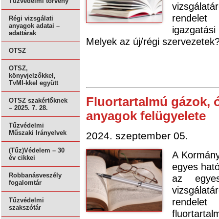
Tűzvédelmi törvény
vizsgálatá
rendelet
Régi vizsgálati
anyagok adatai –
igazgatási
adattárak
Melyek az új/régi szervezetek
OTSZ
OTSZ,
könyvjelzőkkel,
TvMI-kkel együtt
Fluortartalmú gázok, 
OTSZ szakértőknek
– 2025. 7. 28.
anyagok felügyelete
Tűzvédelmi
Műszaki Irányelvek
2024. szeptember 05.
(Tűz)Védelem – 30
A Kormány 
év cikkei
egyes ható
Robbanásveszély
az egyes
fogalomtár
vizsgálatá
rendele
Tűzvédelmi
szakszótár
fluortart