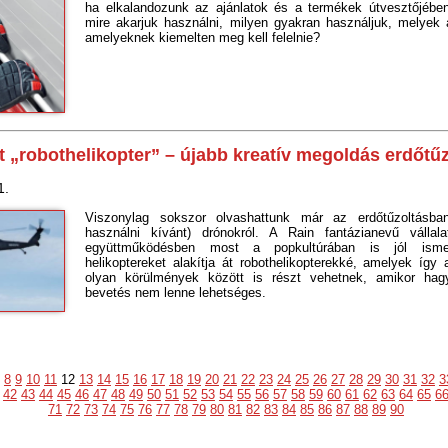
ha elkalandozunk az ajánlatok és a termékek útvesztőjében
mire akarjuk használni, milyen gyakran használjuk, melyek
amelyeknek kiemelten meg kell felelnie?
t „robothelikopter” – újabb kreatív megoldás erdőtűz
1.
Viszonylag sokszor olvashattunk már az erdőtűzoltásba
használni kívánt) drónokról. A Rain fantázianevű vállal
együttműködésben most a popkultúrában is jól ism
helikoptereket alakítja át robothelikopterekké, amelyek így 
olyan körülmények között is részt vehetnek, amikor hag
bevetés nem lenne lehetséges.
8
9
10
11
12
13
14
15
16
17
18
19
20
21
22
23
24
25
26
27
28
29
30
31
32
3
42
43
44
45
46
47
48
49
50
51
52
53
54
55
56
57
58
59
60
61
62
63
64
65
6
71
72
73
74
75
76
77
78
79
80
81
82
83
84
85
86
87
88
89
90