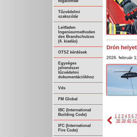
fogalomtár
Tűzvédelmi
szakszótár
Leitfaden
Ingenieurmethoden
des Brandschutzes
(4. kiadás)
Drón helyet
OTSZ kérdések
2026. február 1
Egységes
jelrendszer
tűzvédelmi
dokumentációkhoz
Vds
FM Global
IBC (International
Building Code)
1
2
3
4
5
6
7
38
39
40
41
IFC (International
Fire Code)