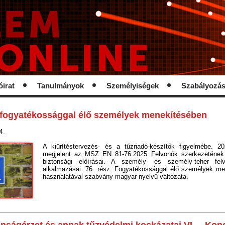
óirat
Tanulmányok
Személyiségek
Szabályozá
a fogyatékossággal élő személyek menekítésében
4.
A kiürítéstervezés- és a tűzriadó-készítők figyelmébe. 20
megjelent az MSZ EN 81-76:2025 Felvonók szerkezetének
biztonsági előírásai. A személy- és személy-teher fel
alkalmazásai. 76. rész: Fogyatékossággal élő személyek me
használatával szabvány magyar nyelvű változata.