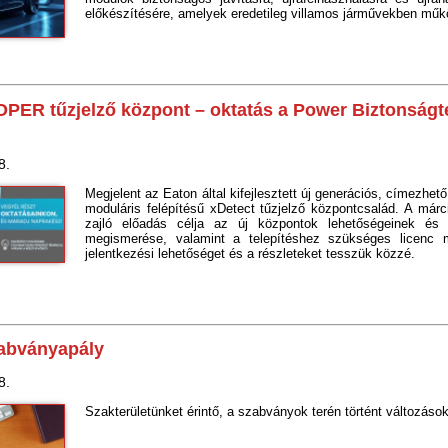
előkészítésére, amelyek eredetileg villamos járművekben műk
ER tűzjelző központ – oktatás a Power Biztonságt
8.
Megjelent az Eaton által kifejlesztett új generációs, címezhet
moduláris felépítésű xDetect tűzjelző központcsalád. A márc
zajló előadás célja az új központok lehetőségeinek és
megismerése, valamint a telepítéshez szükséges licenc
jelentkezési lehetőséget és a részleteket tesszük közzé.
zabványapály
8.
Szakterületünket érintő, a szabványok terén történt változáso