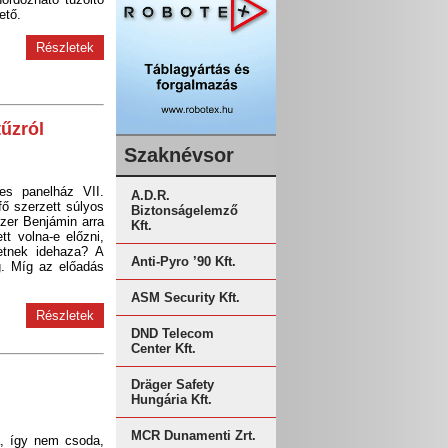
ető.
Részletek
tűzról
Szaknévsor
tes panelház VII.
A.D.R.
fő szerzett súlyos
Biztonságelemző
zer Benjámin arra
Kft.
tt volna-e előzni,
etnek idehaza? A
Anti-Pyro ’90 Kft.
eg. Míg az előadás
ASM Security Kft.
Részletek
DND Telecom
Center Kft.
Dräger Safety
Hungária Kft.
MCR Dunamenti Zrt.
a, így nem csoda,