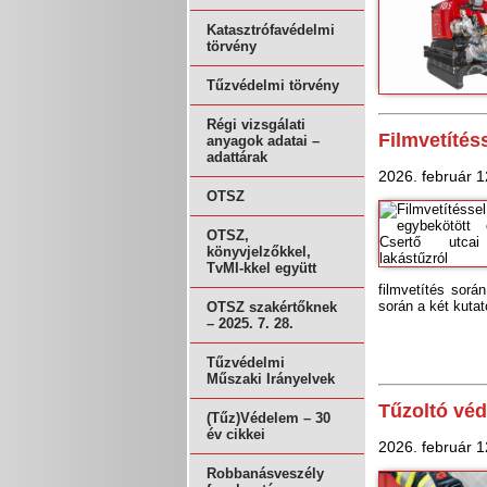
Katasztrófavédelmi
törvény
Tűzvédelmi törvény
Régi vizsgálati
Filmvetítés
anyagok adatai –
adattárak
2026. február 1
OTSZ
OTSZ,
könyvjelzőkkel,
TvMI-kkel együtt
filmvetítés sorá
során a két kutat
OTSZ szakértőknek
– 2025. 7. 28.
Tűzvédelmi
Műszaki Irányelvek
Tűzoltó véd
(Tűz)Védelem – 30
év cikkei
2026. február 1
Robbanásveszély