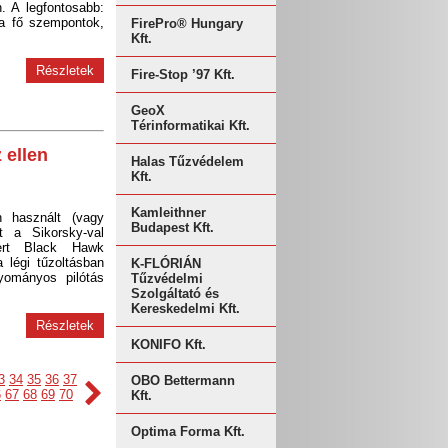
. A legfontosabb:
 a fő szempontok,
FirePro® Hungary
Kft.
Részletek
Fire-Stop ’97 Kft.
GeoX
Térinformatikai Kft.
 ellen
Halas Tűzvédelem
Kft.
Kamleithner
n használt (vagy
Budapest Kft.
at a Sikorsky-val
ert Black Hawk
a légi tűzoltásban
K-FLÓRIÁN
yományos pilótás
Tűzvédelmi
Szolgáltató és
Kereskedelmi Kft.
Részletek
KONIFO Kft.
3
34
35
36
37
OBO Bettermann
6
67
68
69
70
Kft.
Optima Forma Kft.