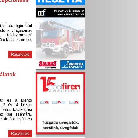
cepcionális
si stratégia által
ülünk világszerte.
 „földszintesen”
őnek a szerepe,
Részletek
álatok
nak és a Mentő
12. és 14. között
t fontos találkozási
az ipar számára,
mutatást nyújt és
Részletek