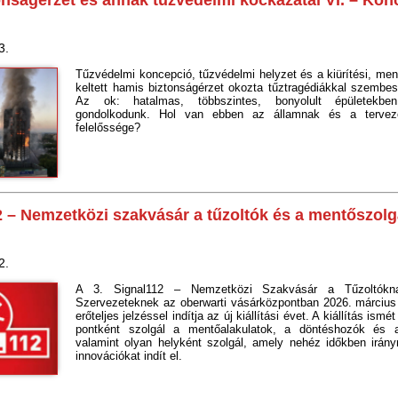
nságérzet és annak tűzvédelmi kockázatai VI. – Kon
3.
Tűzvédelmi koncepció, tűzvédelmi helyzet és a kiürítési, menté
keltett hamis biztonságérzet okozta tűztragédiákkal szembes
Az ok: hatalmas, többszintes, bonyolult épületekben,
gondolkodunk. Hol van ebben az államnak és a tervez
felelőssége?
2 – Nemzetközi szakvásár a tűzoltók és a mentőszolg
2.
A 3. Signal112 – Nemzetközi Szakvásár a Tűzoltók
Szervezeteknek az oberwarti vásárközpontban 2026. március 
erőteljes jelzéssel indítja az új kiállítási évet. A kiállítás ismé
pontként szolgál a mentőalakulatok, a döntéshozók és 
valamint olyan helyként szolgál, amely nehéz időkben irány
innovációkat indít el.