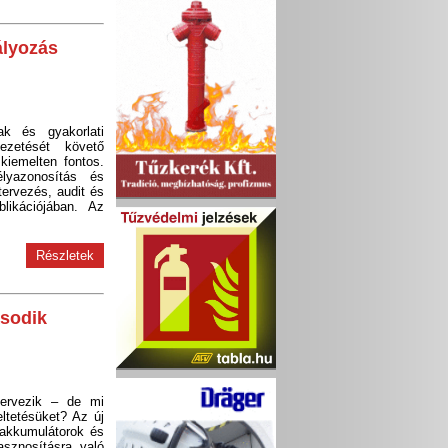
ályozás
ak és gyakorlati
ezetését követő
kiemelten fontos.
lyazonosítás és
tervezés, audit és
blikációjában. Az
Részletek
ásodik
tervezik – de mi
eltetésüket? Az új
akkumulátorok és
asznosításra való