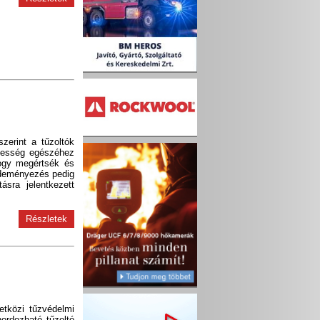
zerint a tűzoltók
pesség egészéhez
hogy megértsék és
zdeményezés pedig
ásra jelentkezett
Részletek
tközi tűzvédelmi
ordozható tűzoltó