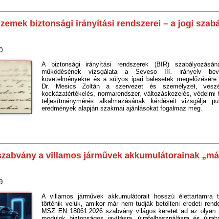
zemek biztonsági irányítási rendszerei – a jogi szab
0.
A biztonsági irányítási rendszerek (BIR) szabályozásán
működésének vizsgálata a Seveso III. irányelv bev
követelményekre és a súlyos ipari balesetek megelőzésére 
Dr. Mesics Zoltán a szervezet és személyzet, veszé
kockázatértékelés, normarendszer, változáskezelés, védelmi 
teljesítménymérés alkalmazásának kérdéseit vizsgálja pu
eredmények alapján szakmai ajánlásokat fogalmaz meg.
 szabvány a villamos járművek akkumulátorainak „m
9.
A villamos járművek akkumulátorait hosszú élettartamra 
történik velük, amikor már nem tudják betölteni eredeti rend
MSZ EN 18061:2026 szabvány világos keretet ad az olyan 
modulok biztonságos javításra, újrafelhasználásra és újrah