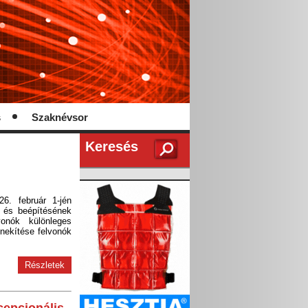
s
Szaknévsor
Keresés
26. február 1-jén
 és beépítésének
vonók különleges
nekítése felvonók
Részletek