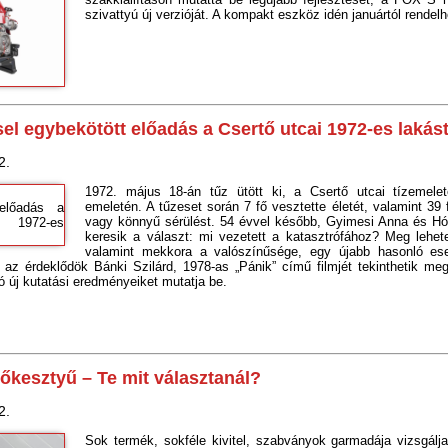
szivattyú új verzióját. A kompakt eszköz idén januártól rendelh
sel egybekötött előadás a Csertő utcai 1972-es lakás
2.
1972. május 18-án tűz ütött ki, a Csertő utcai tízemele
emeletén. A tűzeset során 7 fő vesztette életét, valamint 39 
vagy könnyű sérülést. 54 évvel később, Gyimesi Anna és Hó
keresik a választ: mi vezetett a katasztrófához? Meg lehete
valamint mekkora a valószínűsége, egy újabb hasonló es
n az érdeklődök Bánki Szilárd, 1978-as „Pánik” című filmjét tekinthetik m
ó új kutatási eredményeiket mutatja be.
őkesztyű – Te mit választanál?
2.
Sok termék, sokféle kivitel, szabványok garmadája vizsgálj