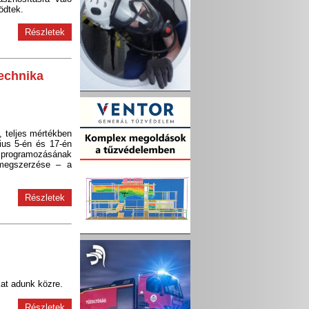
ödtek.
Részletek
echnika
ő, teljes mértékben
ius 5-én és 17-én
 programozásának
 megszerzése – a
Részletek
kat adunk közre.
Részletek