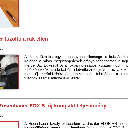
 tűzoltó a rák ellen
6.
A rák a tűzoltók egyik legnagyobb ellensége: a kutatások s
körében a rákos megbetegedések aránya többszöröse a né
mérve. Az Egyesült Államokban országos kutatás indult, 
feltérképezzék az okokat és a következményeket – ez a ke
most új mérföldkőhöz ért, hiszen idén februárban a kutat
tűzoltók száma átlépte a 40 ezret.
Rosenbauer FOX S: új kompakt teljesítmény
3.
A Rosenbauer tavaly októberben, a drezdai FLORIAN nemze
szakkiállításon mutatta be legújabb fejlesztését, a FOX S h