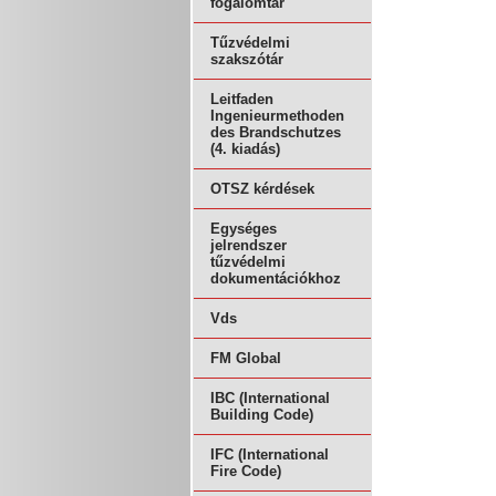
fogalomtár
Tűzvédelmi
szakszótár
Leitfaden
Ingenieurmethoden
des Brandschutzes
(4. kiadás)
OTSZ kérdések
Egységes
jelrendszer
tűzvédelmi
dokumentációkhoz
Vds
FM Global
IBC (International
Building Code)
IFC (International
Fire Code)