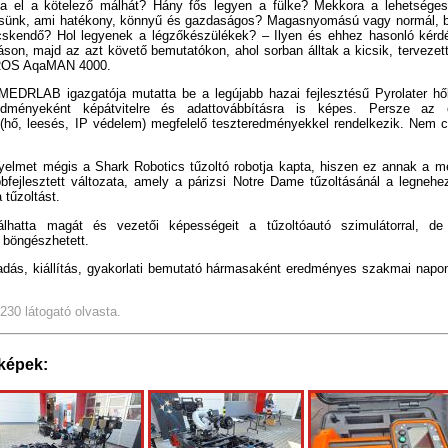
rja el a kötelező málhát? Hány fős legyen a fülke? Mekkora a lehetséges
ítsünk, ami hatékony, könnyű és gazdaságos? Magasnyomású vagy normál, be
cskendő? Hol legyenek a légzőkészülékek? – Ilyen és ehhez hasonló kérd
áson, majd az azt követő bemutatókon, ahol sorban álltak a kicsik, tervezett
ROS AqaMAN 4000.
EDRLAB igazgatója mutatta be a legújabb hazai fejlesztésű Pyrolater h
redményeként képátvitelre és adattovábbításra is képes. Persze az 
(hő, leesés, IP védelem) megfelelő teszteredményekkel rendelkezik. Nem c
yelmet mégis a Shark Robotics tűzoltó robotja kapta, hiszen ez annak a mé
bfejlesztett változata, amely a párizsi Notre Dame tűzoltásánál a legneh
 tűzoltást.
bálhatta magát és vezetői képességeit a tűzoltóautó szimulátorral
s böngészhetett.
adás, kiállítás, gyakorlati bemutató hármasaként eredményes szakmai napon
5230 látogató olvasta.
képek: