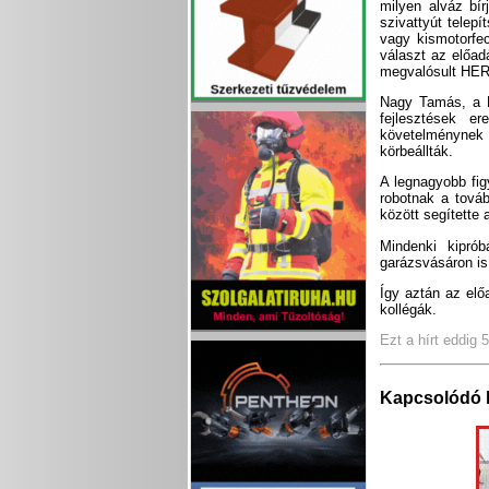
milyen alváz bí
szivattyút telep
vagy kismotorfe
választ az előad
megvalósult HE
Nagy Tamás, a M
fejlesztések e
követelménynek 
körbeállták.
A legnagyobb fig
robotnak a továb
között segítette a
Mindenki kipró
garázsvásáron i
Így aztán az elő
kollégák.
Ezt a hírt eddig 
Kapcsolódó 