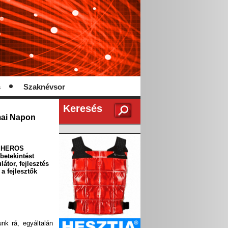
s
Szaknévsor
Keresés
mai Napon
 a HEROS
 betekintést
átor, fejlesztés
 a fejlesztők
nk rá, egyáltalán