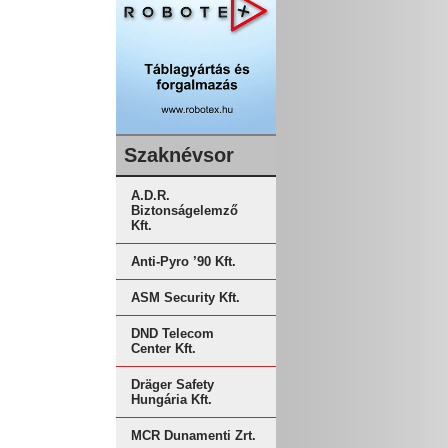
Szaknévsor
A.D.R.
Biztonságelemző
Kft.
Anti-Pyro ’90 Kft.
ASM Security Kft.
DND Telecom
Center Kft.
Dräger Safety
Hungária Kft.
MCR Dunamenti Zrt.