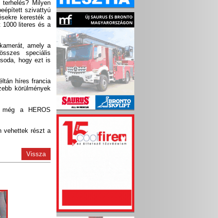
 terhelés? Milyen
épített szivattyú
ésekre keresték a
 1000 literes és a
őkamerát, amely a
összes speciális
soda, hogy ezt is
ltán híres francia
ezebb körülmények
, de még a HEROS
 vehettek részt a
Vissza