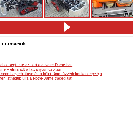
információk:
robot segítette az oltást a Notre-Dame-ban
me – elmaradt a látványos tűzoltás
Dame helyreállítása és a kölni Dóm tűzvédelmi koncepciója
men láthatjuk újra a Notre-Dame tragédiáját