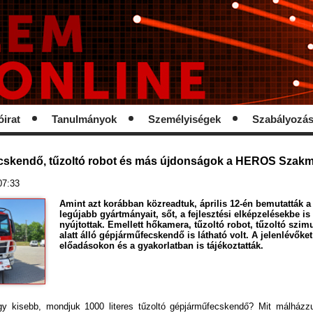
óirat
Tanulmányok
Személyiségek
Szabályozá
skendő, tűzoltó robot és más újdonságok a HEROS Szak
 07:33
Amint azt korábban közreadtuk, április 12-én bemutatták
legújabb gyártmányait, sőt, a fejlesztési elképzelésekbe is
nyújtottak. Emellett hőkamera, tűzoltó robot, tűzoltó szimul
alatt álló gépjárműfecskendő is látható volt. A jelenlévőket
előadásokon és a gyakorlatban is tájékoztatták.
gy kisebb, mondjuk 1000 literes tűzoltó gépjárműfecskendő? Mit málházzu