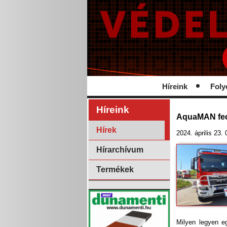
Híreink
Foly
Híreink
AquaMAN fec
Hírek
2024. április 23.
Hírarchívum
Termékek
Milyen legyen e