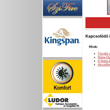
Kapcsolódó 
Hírek:
Tűzoltó 
Notre-Da
A Notre-
Akciófil