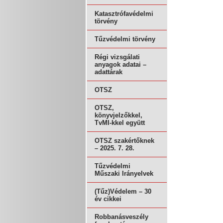
Katasztrófavédelmi
törvény
Tűzvédelmi törvény
Régi vizsgálati
anyagok adatai –
adattárak
OTSZ
OTSZ,
könyvjelzőkkel,
TvMI-kkel együtt
OTSZ szakértőknek
– 2025. 7. 28.
Tűzvédelmi
Műszaki Irányelvek
(Tűz)Védelem – 30
év cikkei
Robbanásveszély