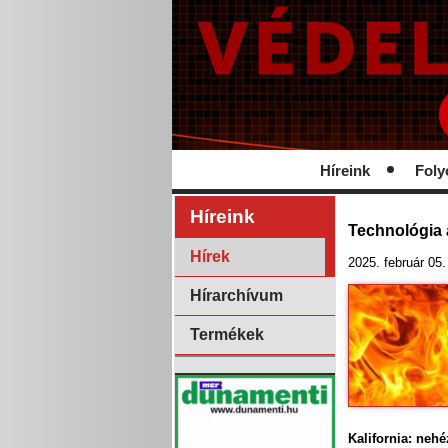
Híreink
Foly
Híreink
Technológia a
Hírek
2025. február 05.
Hírarchívum
Termékek
Kalifornia: nehé