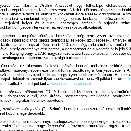
jelzés
. Az állam a Wildfire Analyst-ot, egy felhőalapú előfizetéses er
znál a vegetációtüzek feltérképezésére. A fejlett időjárás-előrejelzési adatok
őre is lehetővé teszi az óránkénti kockázati előrejelzések kidolgozását. A sz
őtűzterjedési szimulációt végez el, hogy pontos kockázati mérőszámokat 
k terjedési helyét és a tüzek lehetséges hatásait. A terjedési szimu
 sokkal könnyebben tervezheti az erők-eszközök allokálását.
magában a meglévő térképek használata még nem vezet az üdvösségh
dások integrációjához precíz domborzati térképek szükségesek, amelyek el
 kaliforniai kormányzat több, mint 120 ezer négyzetkilométernyi területet 
val, amely eredményeként pontos, a domborzatot és a vegetációt is jelölő 3D 
on and Ranging vagy LIDAR magyarul lézeralapú távérzékelés, a kibocsátó e
et távolságának meghatározásra szolgáló módszer.)
újdonság: az alacsony földkörüli pályán keringő műholdak erdőtűz-megf
ndkívül hatékony, éppen ezért a kaliforniai tűzoltóság a Környezetvédelmi A
vű nonprofit szervezettel dolgozik egy ilyen rendszer kiépítésén. Értelem
urópai Uniónak is vannak ilyen kezdeményezései, ezekről például
itt
és
itt í
em maradhat ki, lásd például a
Rosenbauer megoldását
.
, szoftveres előrejelzés (1)
. A Lockheed Martinnal kötött együttműköd
r kidolgozása a cél, ahol drónok, mesterséges intelligencia, szoftveres
ldások integráltan kerülnek bevetésre.
, szoftveres előrejelzés (2)
. Szintén komplex, több szereplő együttműködé
mind közül a legérdekesebb.
elést két darab merevszárnyú, kétlégcsavaros repülőgép végzi. Tűzészlelés
terület fölé repülve nagy felbontású infravörös kamerákkal rögzíti a ré
et továbbítja a projekt központjába.