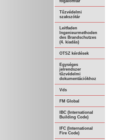
fogalomtár
Tűzvédelmi
szakszótár
Leitfaden
Ingenieurmethoden
des Brandschutzes
(4. kiadás)
OTSZ kérdések
Egységes
jelrendszer
tűzvédelmi
dokumentációkhoz
Vds
FM Global
IBC (International
Building Code)
IFC (International
Fire Code)