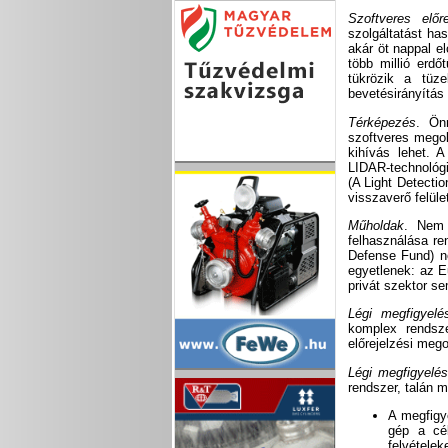
Szoftveres előre
szolgáltatást has
akár öt nappal el
több millió erd
tükrözik a tüze
bevetésirányítás
Térképezés
. Ön
szoftveres megol
kihívás lehet. A
LIDAR-technológiá
(A Light Detecti
visszaverő felül
Műholdak
. Nem 
felhasználása re
Defense Fund) ne
egyetlenek: az E
privát szektor s
Légi megfigyelés
komplex rendsze
előrejelzési mego
Légi megfigyelés
rendszer, talán 
A megfigy
gép a cél
felvételek