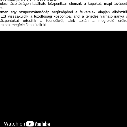
elesi tűzoltóságon található központban elemzik a képeket, majd továbbí
ek.
men egy szuperszámítógép segítségével a felvételek alapján elkészítik
 Ezt visszaküldik a tűzoltósági központba, ahol a terjedés várható iránya a
özpontokat értesítik a teendőkről, akik aztán a megfelelő erőke
seknek megfelelően küldik ki.