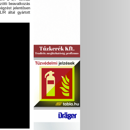
zötti beavatkozás
végzést jelentősen
IR által gyártott