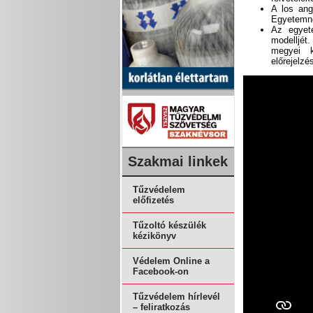
A los ang
Egyetemn
Az egyete
modelljét.
megyei k
előrejelzé
Szakmai linkek
Tűzvédelem
előfizetés
Tűzoltó készülék
kézikönyv
Védelem Online a
Facebook-on
Tűzvédelem hírlevél
– feliratkozás