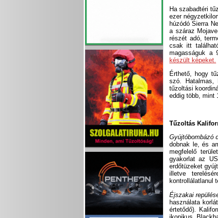
Ha szabadtéri tű
ezer négyzetkilom
húzódó Sierra N
a száraz Mojave
részét adó, term
csak itt találh
magasságuk a 9
készült képeket.
Érthető, hogy tű
szó. Hatalmas, h
tűzoltási koordin
eddig több, mint 
Tűzoltás Kalifo
Gyújtóbombázó 
dobnak le, és am
megfelelő terül
gyakorlat az USÁ
erdőtüzeket gyúj
illetve terelés
kontrollálatlanul 
Éjszakai repülés
használata korlá
értetődő). Kalif
ikonikus Blackh