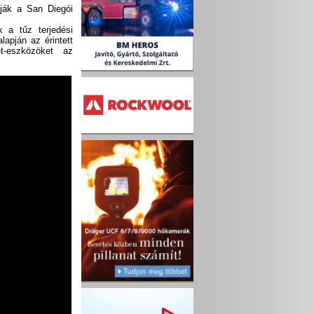
tják a San Diegói
 a tűz terjedési
lapján az érintett
t-eszközöket az