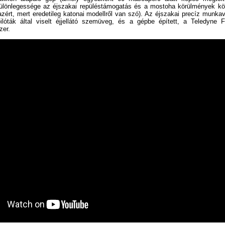
 különlegessége az éjszakai repüléstámogatás és a mostoha körülmények kö
 azért, mert eredetileg katonai modellről van szó). Az éjszakai precíz munka
lóták által viselt éjjellátó szemüveg, és a gépbe épített, a Teledyne FL
zer.