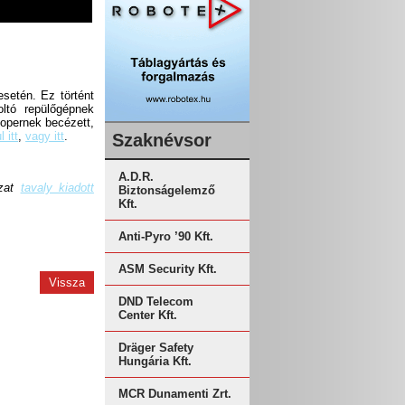
esetén. Ez történt
oltó repülőgépnek
oopernek becézett,
 itt
,
vagy itt
.
Szaknévsor
A.D.R.
yzat
tavaly kiadott
Biztonságelemző
Kft.
Anti-Pyro ’90 Kft.
ASM Security Kft.
Vissza
DND Telecom
Center Kft.
Dräger Safety
Hungária Kft.
MCR Dunamenti Zrt.