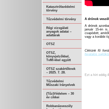
Katasztrófavédelmi
törvény
A drónok veszél
Tűzvédelmi törvény
A drónok azonban
Régi vizsgálati
január 15-én is
anyagok adatai –
csapódott, amitől
adattárak
vagy a korábbi t
OTSZ
Cikkünk fő forr
OTSZ,
hivatalos sajtók
könyvjelzőkkel,
TvMI-kkel együtt
OTSZ szakértőknek
– 2025. 7. 28.
Ezt a hírt eddig 
Tűzvédelmi
Műszaki Irányelvek
(Tűz)Védelem – 30
év cikkei
Robbanásveszély