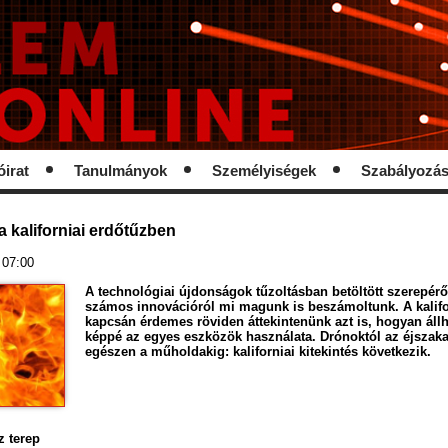
óirat
Tanulmányok
Személyiségek
Szabályozá
 kaliforniai erdőtűzben
 07:00
A technológiai újdonságok tűzoltásban betöltött szerepéről
számos innovációról mi magunk is beszámoltunk. A kalifo
kapcsán érdemes röviden áttekintenünk azt is, hogyan állh
képpé az egyes eszközök használata. Drónoktól az éjszaka
egészen a műholdakig: kaliforniai kitekintés következik.
z terep