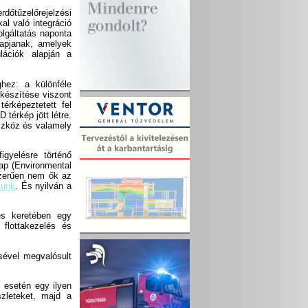
dőtűzelőrejelzési
kal való integráció
olgáltatás naponta
kapjanak, amelyek
lációk alapján a
ez: a különféle
készítése viszont
térképeztetett fel
térkép jött létre.
szköz és valamely
igyelésre történő
lap (Environmental
szerűen nem ők az
rtunk
. És nyilván a
és keretében egy
 flottakezelés és
sével megvalósult
 esetén egy ilyen
szleteket, majd a