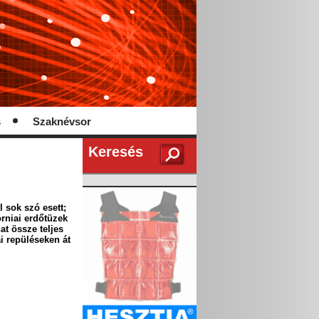
s
Szaknévsor
Keresés
 sok szó esett;
rniai erdőtüzek
at össze teljes
i repüléseken át