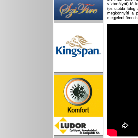
víztartályát) fő
(ez utóbbi főleg
megkönnyíti a pi
megjelenítőrends