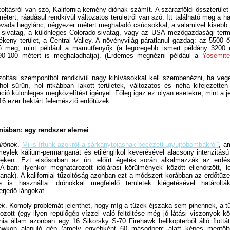
zoltásról van szó, Kalifornia kemény diónak számít. A szárazföldi összterüle
étert, ráadásul rendkívül változatos területről van szó. Itt található meg a 
evada hegylánc, négyezer métert meghaladó csúcsokkal, a valamivel kisebb
-sivatag, a különleges Colorado-sivatag, vagy az USA mezőgazdasági term
ékeny terület, a Central Valley. A növényvilág páratlanul gazdag: az 5500
ató meg, mint például a mamutfenyők (a legöregebb ismert példány 3200 
0-100 métert is meghaladhatja). (Érdemes megnézni például a
Yosemite
zoltási szempontból rendkívül nagy kihívásokkal kell szembenézni, ha vege
ol sűrűn, hol ritkábban lakott területek, változatos és néha kifejezette
áció különleges megközelítést igényel. Főleg igaz ez olyan esetekre, mint a j
16 ezer hektárt felemésztő erdőtüzek.
rniában: egy rendszer elemei
drónok
.
Mi is írtunk azokról a sárkánytojásnak becézett „gyújtóbombákról”
, a
eylek kálium-permanganát és etilénglikol keverésével alacsony intenzitású
eteken. Ezt elsősorban az ún. előírt égetés során alkalmazzák az erdé
-ban: ilyenkor meghatározott időjárási körülmények között ellenőrzött, lo
tanak). A kaliforniai tűzoltóság azonban ezt a módszert korábban az erdőtü
ére is használta: drónokkal megfelelő területek kiégetésével határo
terjedő lángokat.
ek
. Komoly problémát jelenthet, hogy míg a tüzek éjszaka sem pihennek, a t
tozott (egy ilyen repülőgép vízzel való feltöltése még jó látási viszonyok 
ornia állam azonban egy 16 Sikorsky S-70 Firehawk helikopterből álló flottá
awkon alapuló gép (amely egyébként 60 másodperc alatt képes megtölt