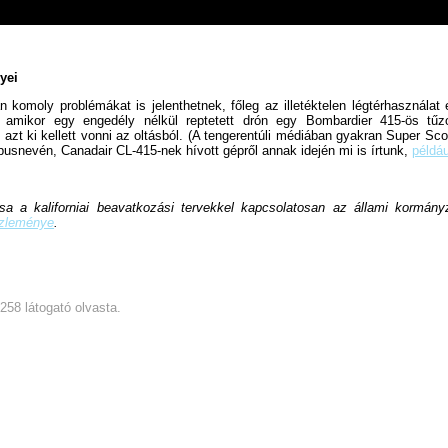
yei
 komoly problémákat is jelenthetnek, főleg az illetéktelen légtérhasználat 
, amikor egy engedély nélkül reptetett drón egy Bombardier 415-ös tűz
 azt ki kellett vonni az oltásból. (A tengerentúli médiában gyakran Super Sc
ípusnevén, Canadair CL-415-nek hívott gépről annak idején mi is írtunk,
például
ása a kaliforniai beavatkozási tervekkel kapcsolatosan az állami kormán
özleménye
.
4258 látogató olvasta.