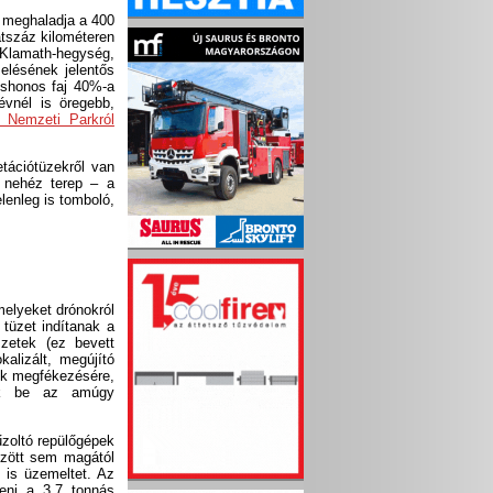
t meghaladja a 400
hatszáz kilométeren
 Klamath-hegység,
elésének jelentős
 őshonos faj 40%-a
évnél is öregebb,
 Nemzeti Parkról
tációtüzekről van
n nehéz terep – a
elenleg is tomboló,
melyeket drónokról
 tüzet indítanak a
szetek (ez bevett
kalizált, megújító
zek megfékezésére,
lták be az amúgy
űzoltó repülőgépek
között sem magától
t is üzemeltet. Az
eni a 3,7 tonnás