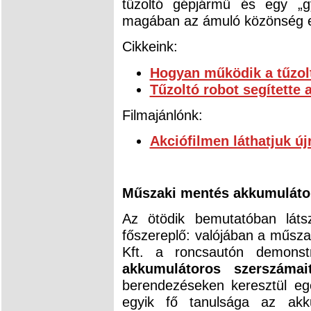
tűzoltó gépjármű és egy „gy
magában az ámuló közönség el
Cikkeink:
Hogyan működik a tűzol
Tűzoltó robot segítette 
Filmajánlónk:
Akciófilmen láthatjuk új
Műszaki mentés akkumuláto
Az ötödik bemutatóban láts
főszereplő: valójában a műsza
Kft. a roncsautón demonst
akkumulátoros szerszámai
berendezéseken keresztül eg
egyik fő tanulsága az akku