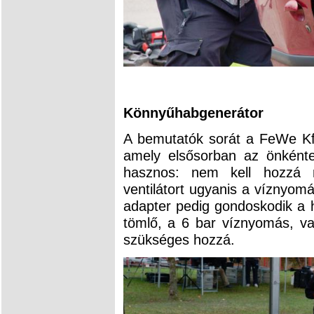
Könnyűhabgenerátor
A bemutatók sorát a FeWe Kf
amely elsősorban az önkénte
hasznos: nem kell hozzá 
ventilátort ugyanis a víznyomá
adapter pedig gondoskodik a h
tömlő, a 6 bar víznyomás, v
szükséges hozzá.