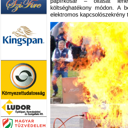
papírkosár – oltását lehe
költséghatékony módon. A b
elektromos kapcsolószekrény t