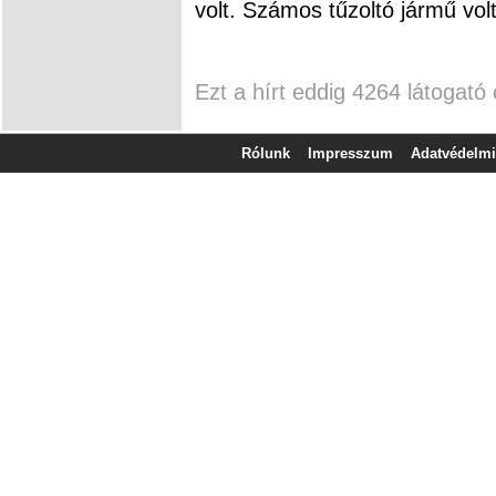
volt. Számos tűzoltó jármű vol
Ezt a hírt eddig 4264 látogató 
Rólunk
Impresszum
Adatvédelmi 