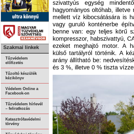
szivattyús egység mindent
hagyományos oltóhab, illetve 
mellett víz kibocsátására is 
vagy guruló konténerbe építv
benne van: egy teljes körű szi
kompresszor, habszivattyú, 
ezeket meghajtó motor. A h
Szakmai linkek
külső tartályról történik. A k
Tűzvédelem
arány állítható be: nedvesít
előfizetés
és 3 %, illetve 0 % tiszta víz
Tűzoltó készülék
kézikönyv
Védelem Online a
Facebook-on
Tűzvédelem hírlevél
– feliratkozás
Katasztrófavédelmi
törvény