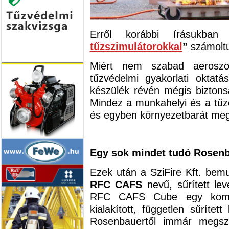
Erről korábbi írásukban
tűzszimulátorokkal
”
számolt
Miért nem szabad aeroszo
tűzvédelmi gyakorlati oktat
készülék révén mégis biztons
Mindez a munkahelyi és a tűz
és egyben környezetbarát meg
Egy sok mindet tudó Rosen
Ezek után a SziFire Kft. bem
RFC CAFS
nevű, sűrített lev
RFC CAFS Cube egy kompak
kialakított, független sűrítet
Rosenbauertől immár megsz