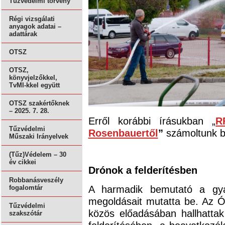
Tűzvédelmi törvény
Régi vizsgálati
anyagok adatai –
adattárak
OTSZ
OTSZ,
könyvjelzőkkel,
TvMI-kkel együtt
OTSZ szakértőknek
– 2025. 7. 28.
Erről korábbi írásukban „
R
Tűzvédelmi
Rosenbauertől
”
számoltunk b
Műszaki Irányelvek
(Tűz)Védelem – 30
év cikkei
Drónok a felderítésben
Robbanásveszély
A harmadik bemutató a gya
fogalomtár
megoldásait mutatta be. Az
Tűzvédelmi
közös előadásában hallhattak
szakszótár