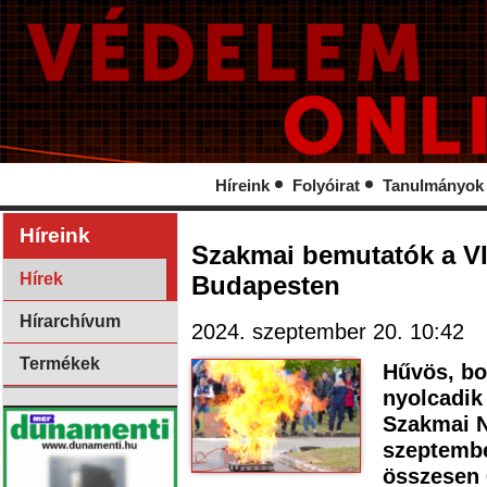
Híreink
Folyóirat
Tanulmányok
Híreink
Szakmai bemutatók a VI
Hírek
Budapesten
Hírarchívum
2024. szeptember 20. 10:42
Termékek
Hűvös, bor
nyolcadik
Szakmai N
szeptemb
összesen 6