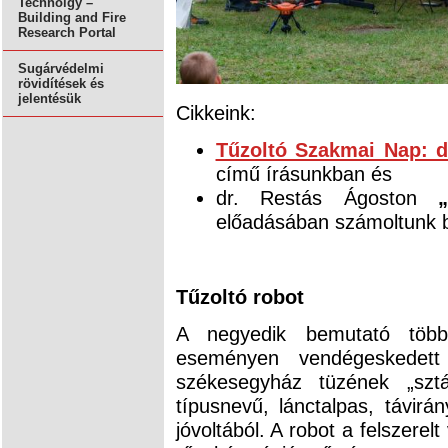
Technolgy –
Building and Fire
Research Portal
Sugárvédelmi
rövidítések és
jelentésük
Cikkeink:
Tűzoltó Szakmai Nap: d
című írásunkban és
dr. Restás Ágoston
előadásában számoltunk 
Tűzoltó robot
A negyedik bemutató több
eseményen vendégeskedett
székesegyház tüzének „sztá
típusnevű, lánctalpas, távirá
jóvoltából. A robot a felszerel