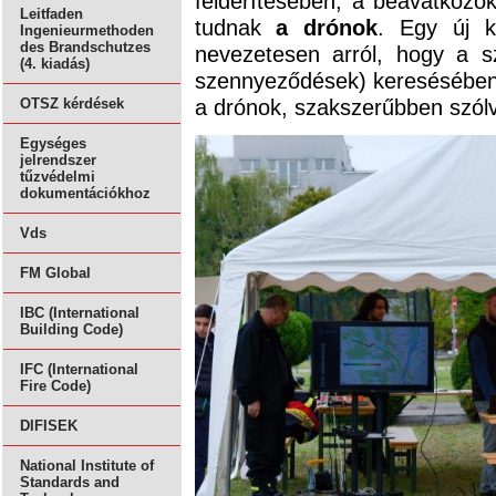
felderítésében, a beavatkoz
Leitfaden
tudnak
a drónok
. Egy új k
Ingenieurmethoden
des Brandschutzes
nevezetesen arról, hogy a 
(4. kiadás)
szennyeződések) keresésében 
a drónok, szakszerűbben szólva
OTSZ kérdések
Egységes
jelrendszer
tűzvédelmi
dokumentációkhoz
Vds
FM Global
IBC (International
Building Code)
IFC (International
Fire Code)
DIFISEK
National Institute of
Standards and