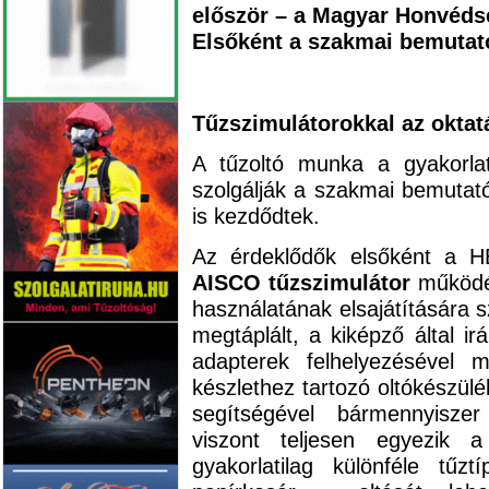
először – a Magyar Honvédség
Elsőként a szakmai bemutat
Tűzszimulátorokkal az oktat
A tűzoltó munka a gyakorla
szolgálják a szakmai bemutat
is kezdődtek.
Az érdeklődők elsőként a HE
AISCO tűzszimulátor
működés
használatának elsajátítására 
megtáplált, a kiképző által ir
adapterek felhelyezésével 
készlethez tartozó oltókészülé
segítségével bármennyiszer
viszont teljesen egyezik a
gyakorlatilag különféle tűz