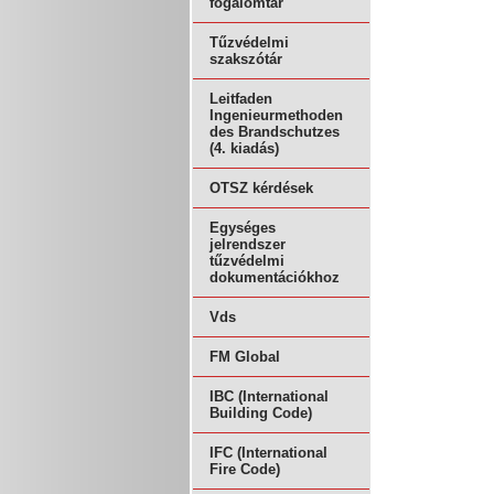
fogalomtár
Tűzvédelmi
szakszótár
Leitfaden
Ingenieurmethoden
des Brandschutzes
(4. kiadás)
OTSZ kérdések
Egységes
jelrendszer
tűzvédelmi
dokumentációkhoz
Vds
FM Global
IBC (International
Building Code)
IFC (International
Fire Code)