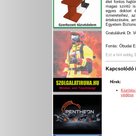
élet fontos hajt
magas szintű ism
egyes doktori 
ismereteihez, a
értekezésére, am
Egyetem Biztonsá
Gratulálunk Dr. 
Forrás: Óbudai 
Ezt a hírt eddig 
Kapcsolódó 
Hírek:
Kiürítés
védése