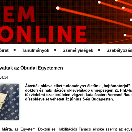
óirat
Tanulmányok
Személyiségek
Szabályozá
vattak az Óbudai Egyetemen
14:34
Átvették okleveleiket tudományos életünk „hajtómotorjai”
doktori és habilitációs oklevélátadó ünnepségen 21 PhD-ha
tűzvédelmi szakterületen végzett kutatásaiért Veresné Rau
díszoklevelet vehetett át június 5-én Budapesten.
k Márta
, az Egyetemi Doktori és Habilitációs Tanács elnöke szerint az eg