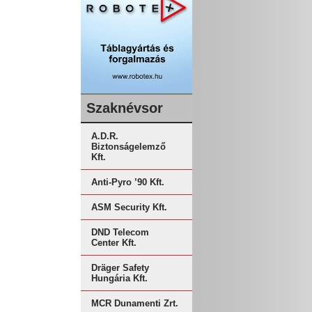
Szaknévsor
A.D.R.
Biztonságelemző
Kft.
Anti-Pyro ’90 Kft.
ASM Security Kft.
DND Telecom
Center Kft.
Dräger Safety
Hungária Kft.
MCR Dunamenti Zrt.