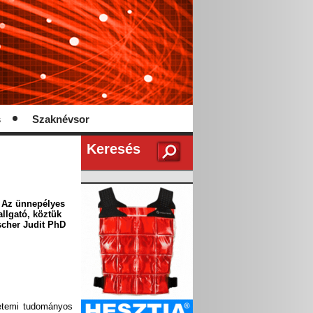
s
Szaknévsor
Keresés
. Az ünnepélyes
llgató, köztük
scher Judit PhD
yetemi tudományos