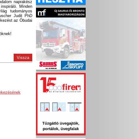
rodalom naprakész
inspiráló. Minden
világ tudományos
uscher Judit PhD
tekezést az Óbudai
nöknek!
Vissza
tekezésének