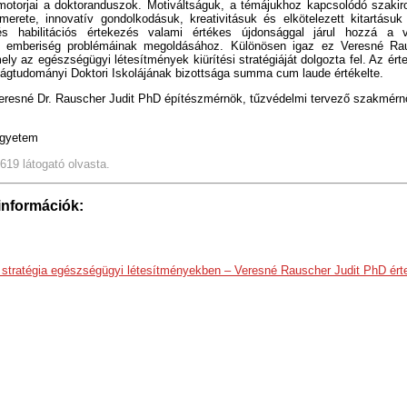
ómotorjai a doktoranduszok. Motiváltságuk, a témájukhoz kapcsolódó szaki
erete, innovatív gondolkodásuk, kreativitásuk és elkötelezett kitartásuk 
és habilitációs értekezés valami értékes újdonsággal járul hozzá a 
z emberiség problémáinak megoldásához. Különösen igaz ez Veresné Ra
ely az egészségügyi létesítmények kiürítési stratégiáját dolgozta fel. Az ér
gtudományi Doktori Iskolájának bizottsága summa cum laude értékelte.
Veresné Dr. Rauscher Judit PhD építészmérnök, tűzvédelmi tervező szakmér
Egyetem
3619 látogató olvasta.
információk:
i stratégia egészségügyi létesítményekben – Veresné Rauscher Judit PhD ér