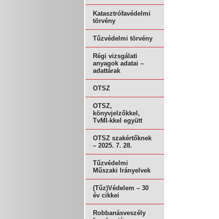
Katasztrófavédelmi
törvény
Tűzvédelmi törvény
Régi vizsgálati
anyagok adatai –
adattárak
OTSZ
OTSZ,
könyvjelzőkkel,
TvMI-kkel együtt
OTSZ szakértőknek
– 2025. 7. 28.
Tűzvédelmi
Műszaki Irányelvek
(Tűz)Védelem – 30
év cikkei
Robbanásveszély