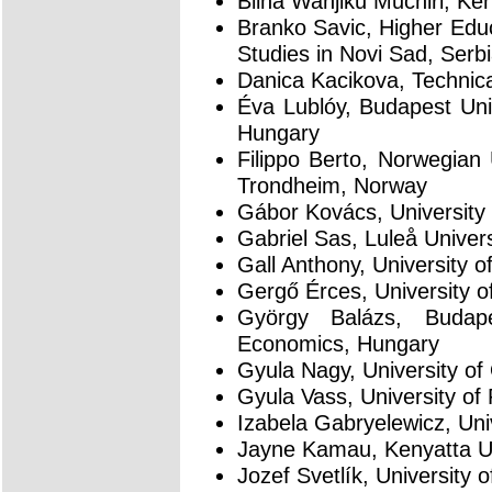
Bilha Wanjiku Muchiri, Ken
Branko Savic, Higher Educ
Studies in Novi Sad, Serb
Danica Kacikova, Technical
Éva Lublóy, Budapest Uni
Hungary
Filippo Berto, Norwegian 
Trondheim, Norway
Gábor Kovács, University 
Gabriel Sas, Luleå Univer
Gall Anthony, University 
Gergő Érces, University o
György Balázs, Budap
Economics, Hungary
Gyula Nagy, University o
Gyula Vass, University of
Izabela Gabryelewicz, Uni
Jayne Kamau, Kenyatta Uni
Jozef Svetlík, University o