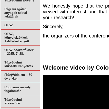
Tűzvédelmi törvény
We honestly hope that the pr
Régi vizsgálati
viewed with interest and that 
anyagok adatai –
your research!
adattárak
OTSZ
Sincerely,
OTSZ,
the organizers of the conferen
könyvjelzőkkel,
TvMI-kkel együtt
OTSZ szakértőknek
– 2025. 7. 28.
Tűzvédelmi
Welcome video by Colon
Műszaki Irányelvek
(Tűz)Védelem – 30
év cikkei
Robbanásveszély
fogalomtár
Tűzvédelmi
szakszótár