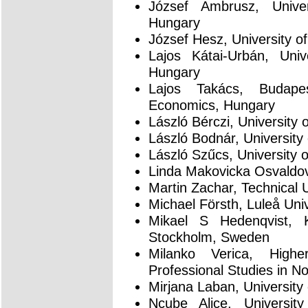
József Ambrusz, Univer
Hungary
József Hesz, University o
Lajos Kátai-Urbán, Univ
Hungary
Lajos Takács, Budape
Economics, Hungary
László Bérczi, University 
László Bodnár, University
László Szűcs, University
Linda Makovicka Osvaldova
Martin Zachar, Technical U
Michael Försth, Luleå Uni
Mikael S Hedenqvist, K
Stockholm, Sweden
Milanko Verica, High
Professional Studies in No
Mirjana Laban, University
Ncube Alice, Universit