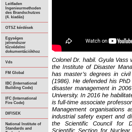
Leitfaden
Ingenieurmethoden
des Brandschutzes
(4. kiadás)
OTSZ kérdések
Egységes
jelrendszer
tűzvédelmi
dokumentációkhoz
Colonel Dr. habil. Gyula Vass
Vds
the Institute of Disaster Ma
has master’s degrees in civil
FM Global
(1986). He defended his PhD th
IBC (International
disaster management in 2006 
Building Code)
University. In 2016 he habilit
IFC (International
is full-time associate professo
Fire Code)
Management organisations as a
DIFISEK
industrial safety expert and d
the Scientific Council for
National Institute of
Standards and
Scientific Section for Nuclea