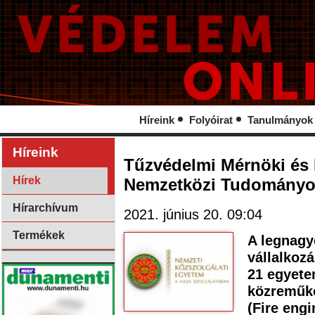
Híreink
Folyóirat
Tanulmányok
Híreink
Tűzvédelmi Mérnöki és 
Hírek
Nemzetközi Tudományos
Hírarchívum
2021. június 20. 09:04
Termékek
A legnagy
vállalkozá
21 egyetem
közreműkö
(Fire engi