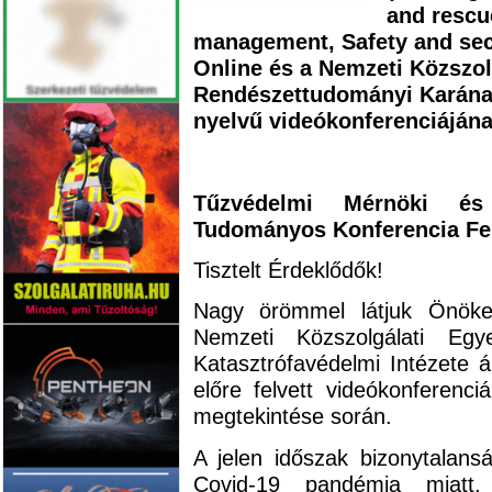
and rescu
management, Safety and sec
Online és a Nemzeti Közszo
Rendészettudományi Karának
nyelvű videókonferenciájána
Tűzvédelmi Mérnöki és 
Tudományos Konferencia Fel
Tisztelt Érdeklődők!
Nagy örömmel látjuk Önöke
Nemzeti Közszolgálati Eg
Katasztrófavédelmi Intézete á
előre felvett videókonferenc
megtekintése során.
A jelen időszak bizonytalans
Covid-19 pandémia miatt,