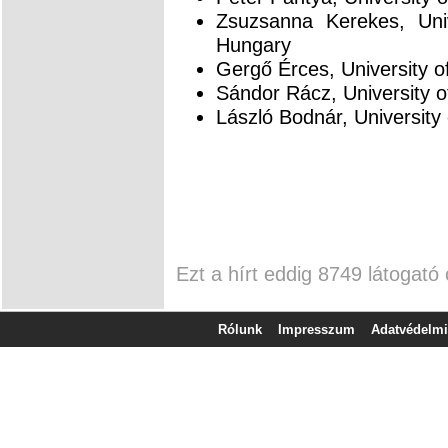
Zsuzsanna Kerekes, Univ
Hungary
Gergő Érces, University o
Sándor Rácz, University o
László Bodnár, University
Ezt a hírt eddig 8749 látogató 
Rólunk
Impresszum
Adatvédelmi 