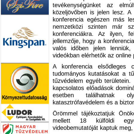
tevékenységünket az elmú
közeljövőben is jelen lesz. A
konferencia egészen más les
nemzetközi szinten már sz
konferenciákra. Az ilyen, fe
jellemzője, hogy a konferenci
valós időben jelen lenniük,
videókban elérhetők az online 
A konferencia elsődleges c
tudományos kutatásokat a tű
tűzvédelem egyéb területein
kapcsolatos előadások domin
esetben találhatnak o
katasztrófavédelem és a bizton
Örömmel tájékoztatjuk Önö
mellett 18 külföldi egy
videobemutatóját kaptuk meg, 