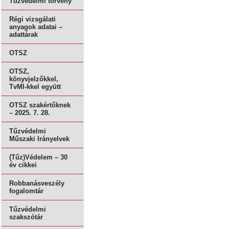
Tűzvédelmi törvény
Régi vizsgálati
anyagok adatai –
adattárak
OTSZ
OTSZ,
könyvjelzőkkel,
TvMI-kkel együtt
OTSZ szakértőknek
– 2025. 7. 28.
Tűzvédelmi
Műszaki Irányelvek
(Tűz)Védelem – 30
év cikkei
Robbanásveszély
fogalomtár
Tűzvédelmi
szakszótár