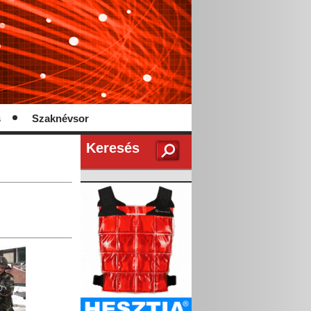
s
Szaknévsor
Keresés