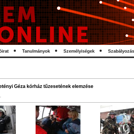
óirat
Tanulmányok
Személyiségek
Szabályozá
etényi Géza kórház tűzesetének elemzése
.