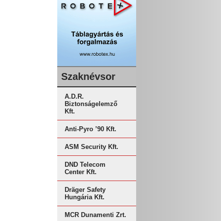
Szaknévsor
A.D.R.
Biztonságelemző
Kft.
Anti-Pyro ’90 Kft.
ASM Security Kft.
DND Telecom
Center Kft.
Dräger Safety
Hungária Kft.
MCR Dunamenti Zrt.