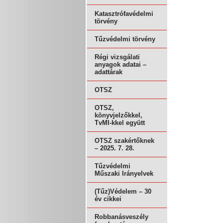
Katasztrófavédelmi
törvény
Tűzvédelmi törvény
Régi vizsgálati
anyagok adatai –
adattárak
OTSZ
OTSZ,
könyvjelzőkkel,
TvMI-kkel együtt
OTSZ szakértőknek
– 2025. 7. 28.
Tűzvédelmi
Műszaki Irányelvek
(Tűz)Védelem – 30
év cikkei
Robbanásveszély