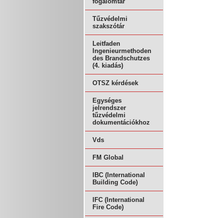
fogalomtár
Tűzvédelmi
szakszótár
Leitfaden
Ingenieurmethoden
des Brandschutzes
(4. kiadás)
OTSZ kérdések
Egységes
jelrendszer
tűzvédelmi
dokumentációkhoz
Vds
FM Global
IBC (International
Building Code)
IFC (International
Fire Code)