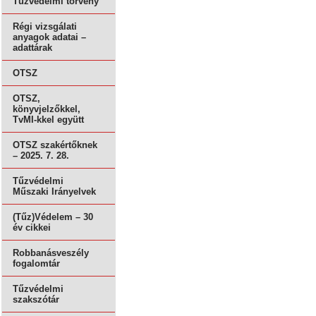
Tűzvédelmi törvény
Régi vizsgálati
anyagok adatai –
adattárak
OTSZ
OTSZ,
könyvjelzőkkel,
TvMI-kkel együtt
OTSZ szakértőknek
– 2025. 7. 28.
Tűzvédelmi
Műszaki Irányelvek
(Tűz)Védelem – 30
év cikkei
Robbanásveszély
fogalomtár
Tűzvédelmi
szakszótár