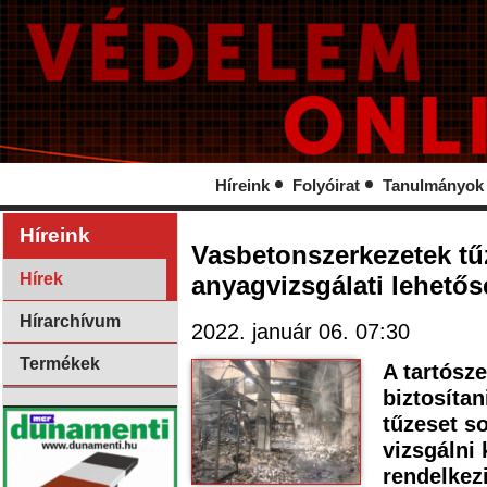
Híreink
Folyóirat
Tanulmányok
Híreink
Vasbetonszerkezetek tű
Hírek
anyagvizsgálati lehetős
Hírarchívum
2022. január 06. 07:30
Termékek
A tartósz
biztosítan
tűzeset s
vizsgálni 
rendelkezi