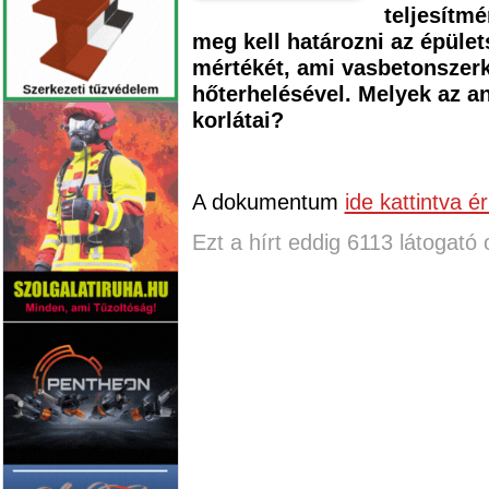
teljesítmé
meg kell határozni az épüle
mértékét, ami vasbetonszerk
hőterhelésével. Melyek az a
korlátai?
A dokumentum
ide kattintva é
Ezt a hírt eddig 6113 látogató 