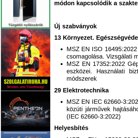
módon kapcsolódik a szakte
Új szabványok
13 Környezet. Egészségvéde
MSZ EN ISO 16495:2022 C
csomagolása. Vizsgálati 
MSZ EN 17352:2022 Gépi 
eszközei. Használati bi
módszerek
29 Elektrotechnika
MSZ EN IEC 62660-3:2022 
közúti járművek hajtásáh
(IEC 62660-3:2022)
Helyesbítés