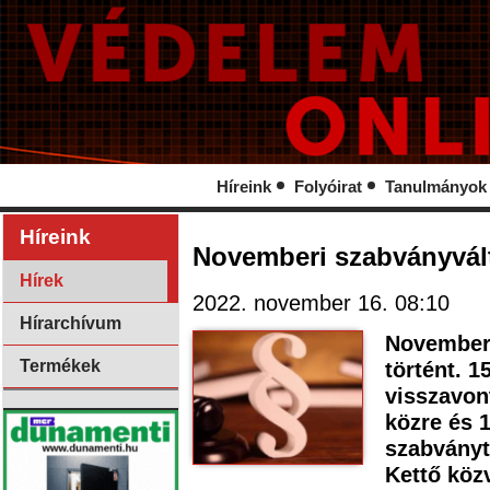
Híreink
Folyóirat
Tanulmányok
Híreink
Novemberi szabványvál
Hírek
2022. november 16. 08:10
Hírarchívum
November 
Termékek
történt. 1
visszavon
közre és 1
szabványt
Kettő közv