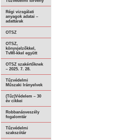
Tűzvédelmi törvény
Régi vizsgálati
anyagok adatai –
adattárak
OTSZ
OTSZ,
könyvjelzőkkel,
TvMI-kkel együtt
OTSZ szakértőknek
– 2025. 7. 28.
Tűzvédelmi
Műszaki Irányelvek
(Tűz)Védelem – 30
év cikkei
Robbanásveszély
fogalomtár
Tűzvédelmi
szakszótár