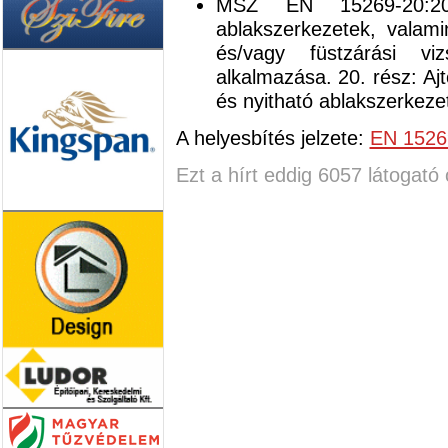
MSZ EN 15269-20:20
ablakszerkezetek, valamin
és/vagy füstzárási vizs
alkalmazása. 20. rész: Aj
és nyitható ablakszerkeze
A helyesbítés jelzete:
EN 1526
Ezt a hírt eddig 6057 látogató 