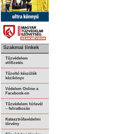
Szakmai linkek
Tűzvédelem
előfizetés
Tűzoltó készülék
kézikönyv
Védelem Online a
Facebook-on
Tűzvédelem hírlevél
– feliratkozás
Katasztrófavédelmi
törvény