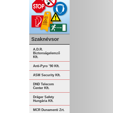
Szaknévsor
A.D.R.
Biztonságelemző
Kft.
Anti-Pyro ’90 Kft.
ASM Security Kft.
DND Telecom
Center Kft.
Dräger Safety
Hungária Kft.
MCR Dunamenti Zrt.