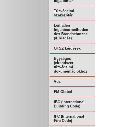
fogalomtár
Tűzvédelmi
szakszótár
Leitfaden
Ingenieurmethoden
des Brandschutzes
(4. kiadás)
OTSZ kérdések
Egységes
jelrendszer
tűzvédelmi
dokumentációkhoz
Vds
FM Global
IBC (International
Building Code)
IFC (International
Fire Code)