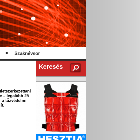
s
Szaknévsor
Keresés
etszerkezettani
e – legalább 25
l a tűzvédelmi
ít.