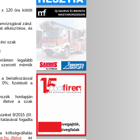
 x 120 óra kötött
lamvizsgával zárul.
t elkészítése, és
zési szak
k
ületen legalább
 szerzett mérnök
 a beiratkozással
a 0%; fizetését a
nszék honlapján
 illetve a szak
nket 9/2015 (III.
tatásával fogadta
 költségvállalás
hu.,illetve
az