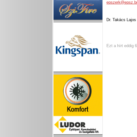
epszerk@epsz.b
Dr. Takács Lajos
Ezt a hírt eddig 