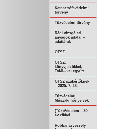
Katasztrófavédelmi
törvény
Tűzvédelmi törvény
Régi vizsgálati
anyagok adatai –
adattárak
OTSZ
OTSZ,
könyvjelzőkkel,
TvMI-kkel együtt
OTSZ szakértőknek
– 2025. 7. 28.
Tűzvédelmi
Műszaki Irányelvek
(Tűz)Védelem – 30
év cikkei
Robbanásveszély