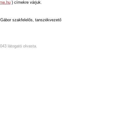
me.hu
) címekre várjuk.
 Gábor szakfelelős, tanszékvezető
6043 látogató olvasta.