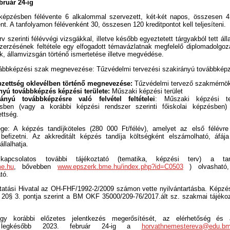
bruár 24-ig
képzésben félévente 6 alkalommal szervezett, két-két napos, összesen 4
lent. A tanfolyamon félévenként 30, összesen 120 kreditpontot kell teljesíteni.
v szerinti félévvégi vizsgákkal, illetve később egyeztetett tárgyakból tett ál
erzésének feltétele egy elfogadott témavázlatnak megfelelő diplomadolgoza
ak, államvizsgán történő ismertetése illetve megvédése.
vábbképzési szak megnevezése: Tűzvédelmi tervezési szakirányú továbbkép
zettség oklevélben történő megnevezése:
Tűzvédelmi tervező szakmérnö
nyú továbbképzés képzési területe:
Műszaki képzési terület
ányú továbbképzésre való felvétel feltételei
: Műszaki képzési ter
sben (vagy a korábbi képzési rendszer szerinti főiskolai képzésben)
ttség.
ge: A képzés tandíjköteles (280 000 Ft/félév), amelyet az első félévre
 befizetni. Az akkreditált képzés tandíja költségként elszámolható, áfáj
llalhatja.
apcsolatos további tájékoztató (tematika, képzési terv) a ta
e.hu
, bővebben
www.epszerk.bme.hu/index.php?id=C0503
) olvasható,
tó.
atási Hivatal az OH-FHF/1992-2/2009 számon vette nyilvántartásba. Képzésü
 20§ 3. pontja szerint a BM OKF 35000/209-76/2017.ált sz. szakmai tájékoz
agy korábbi előzetes jelentkezés megerősítését, az elérhetőség és a
, legkésőbb 2023. február 24-ig a
horvathnemestereva@edu.bme.