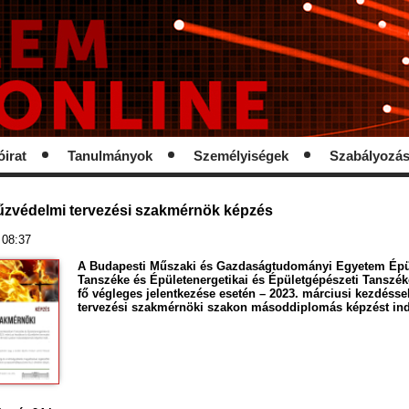
óirat
Tanulmányok
Személyiségek
Szabályozá
 tűzvédelmi tervezési szakmérnök képzés
 08:37
A Budapesti Műszaki és Gazdaságtudományi Egyetem Épül
Tanszéke és Épületenergetikai és Épületgépészeti Tanszék
fő végleges jelentkezése esetén – 2023. márciusi kezdésse
tervezési szakmérnöki szakon másoddiplomás képzést ind