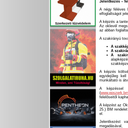
Jelentkezés – fe
A négy féléves 
elfoglaltságot je
A képzés a tanter
Az oklevél megsz
az abban foglalt
A szakirányú to
A szakkép
A szakirá
A szakir
alapképzé
szakképze
A képzés költsé
egyidejűleg kell
munkáltató is átvá
A képzéssel k
(
www.epszerk.bm
felelőseitől kapha
A képzést az Okt
25.) BM rendelet
el.
Jelentkezést v
megadásával