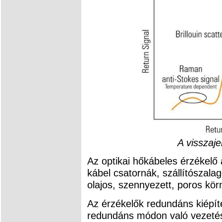
A visszaj
Az optikai hőkábeles érzékelő a
kábel csatornák, szállítószala
olajos, szennyezett, poros kör
Az érzékelők redundáns kiépíté
redundáns módon való vezetése