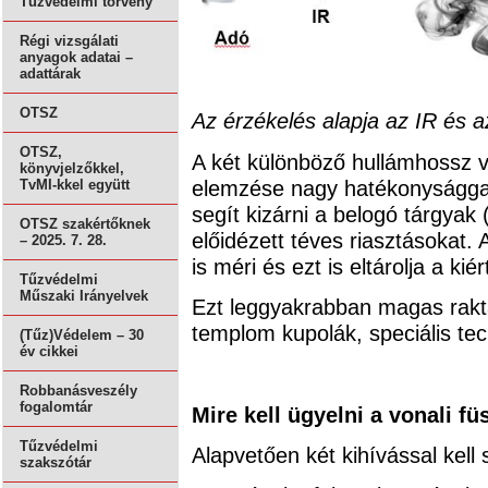
Tűzvédelmi törvény
Régi vizsgálati
anyagok adatai –
adattárak
OTSZ
Az érzékelés alapja az IR és a
OTSZ,
A két különböző hullámhossz 
könyvjelzőkkel,
elemzése nagy hatékonysággal j
TvMI-kkel együtt
segít kizárni a belogó tárgyak 
OTSZ szakértőknek
előidézett téves riasztásokat.
– 2025. 7. 28.
is méri és ezt is eltárolja a k
Tűzvédelmi
Műszaki Irányelvek
Ezt leggyakrabban magas raktá
templom kupolák, speciális t
(Tűz)Védelem – 30
év cikkei
Robbanásveszély
fogalomtár
Mire kell ügyelni a vonali f
Tűzvédelmi
Alapvetően két kihívással kell 
szakszótár