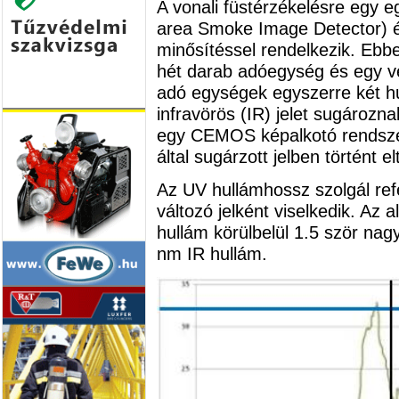
A vonali füstérzékelésre egy 
area Smoke Image Detector) 
minősítéssel rendelkezik. Eb
hét darab adóegység és egy ve
adó egységek egyszerre két hu
infravörös (IR) jelet sugároz
egy CEMOS képalkotó rendszer
által sugárzott jelben történt e
Az UV hullámhossz szolgál refe
változó jelként viselkedik. Az
hullám körülbelül 1.5 ször nag
nm IR hullám.