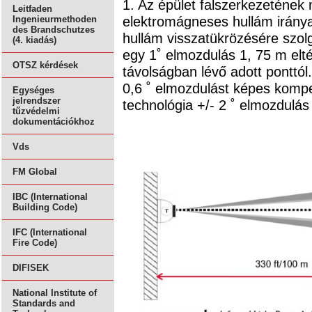
1. Az épület falszerkezeténe
Leitfaden
elektromágneses hullám irány
Ingenieurmethoden
des Brandschutzes
hullám visszatükrözésére szol
(4. kiadás)
egy 1˚ elmozdulás 1, 75 m el
OTSZ kérdések
távolságban lévő adott ponttól.
0,6 ˚ elmozdulást képes komp
Egységes
jelrendszer
technológia +/- 2 ˚ elmozdulá
tűzvédelmi
dokumentációkhoz
Vds
FM Global
IBC (International
Building Code)
IFC (International
Fire Code)
DIFISEK
National Institute of
Standards and