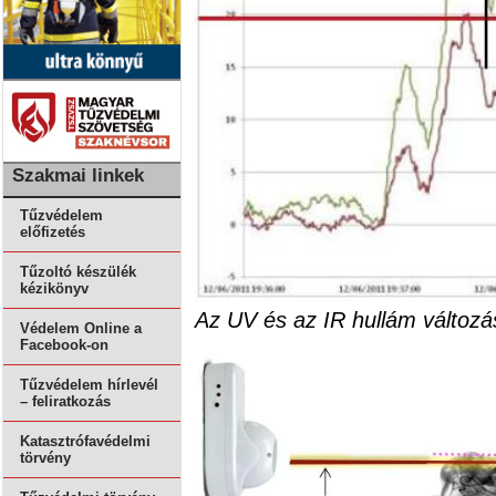
Szakmai linkek
Tűzvédelem
előfizetés
Tűzoltó készülék
kézikönyv
Az UV és az IR hullám változá
Védelem Online a
Facebook-on
Tűzvédelem hírlevél
– feliratkozás
Katasztrófavédelmi
törvény