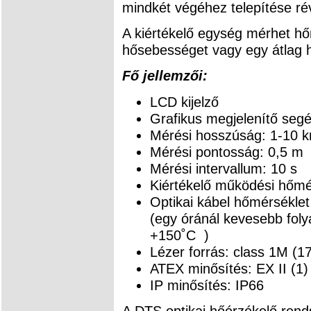
mindkét végéhez telepítése ré
A kiértékelő egység mérhet h
hősebességet vagy egy átlag hő
Fő jellemzői:
LCD kijelző
Grafikus megjelenítő segé
Mérési hosszúság: 1-10 
Mérési pontosság: 0,5 m
Mérési intervallum: 10 s
Kiértékelő működési hőmé
Optikai kábel hőmérsékle
(egy óránál kevesebb fol
+150˚C )
Lézer forrás: class 1M (
ATEX minősítés: EX II (1)
IP minősítés: IP66
A DTS optikai hőérzékelő rend