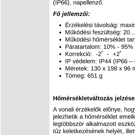
(IP66), napellenző.
Fő jellemzői:
Érzékelési távolság: ma
Működési feszültség: 20
Működési hőmérséklet ta
Páratartalom: 10% - 95%
Korrekció: -2˚ - +2˚
IP védelem: IP44 (IP66 –
Méretek: 130 x 198 x 96
Tömeg: 651 g
Hőmérsékletváltozás jelzése
A vonali érzékelők előnye, ho
jelezhetik a hőmérséklet emel
legtöbbször alkalmazott eszkö
tűz keletkezésének helyét, ille