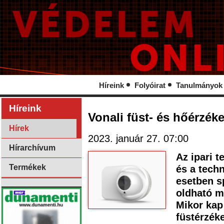
Híreink
Folyóirat
Tanulmányok
Híreink
Vonali füst- és hőérzéke
Hírek
2023. január 27. 07:00
Hírarchívum
Az ipari t
Termékek
és a tech
esetben sp
oldható m
Mikor kap 
füstérzék