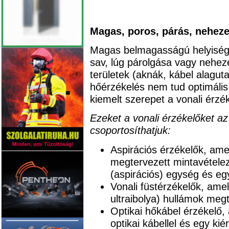
Magas, poros, párás, nehez
Magas belmagasságú helyiség,
sav, lúg párolgása vagy nehez
területek (aknák, kábel alagut
hőérzékelés nem tud optimális 
kiemelt szerepet a vonali érzé
Ezeket a vonali érzékelőket az
csoportosíthatjuk:
Aspirációs érzékelők, amel
megtervezett mintavétele
(aspirációs) egység és eg
Vonali füstérzékelők, ame
ultraibolya) hullámok me
Optikai hőkábel érzékelő,
optikai kábellel és egy ki