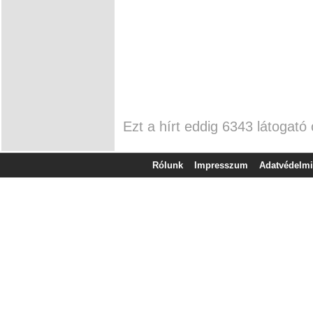
Ezt a hírt eddig 6343 látogató 
Rólunk
Impresszum
Adatvédelmi 