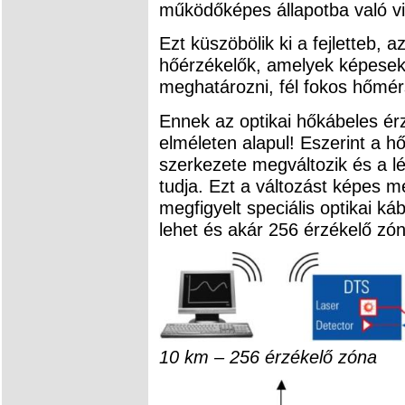
működőképes állapotba való vi
Ezt küszöbölik ki a fejletteb, a
hőérzékelők, amelyek képesek
meghatározni, fél fokos hőmérs
Ennek az optikai hőkábeles é
elméleten alapul! Eszerint a h
szerkezete megváltozik és a lé
tudja. Ezt a változást képes m
megfigyelt speciális optikai ká
lehet és akár 256 érzékelő zóná
10 km – 256 érzékelő zóna