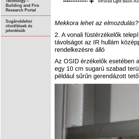
Technolgy –
Building and Fire
Research Portal
Sugárvédelmi
Mekkora lehet az elmozdulás?
rövidítések és
jelentésük
2. A vonali füstérzékelők telep
távolságot az IR hullám középp
rendelkezésre álló
Az OSID érzékelők esetében a 
egy 10 cm sugarú szabad terül
például sűrűn gerendázott tet