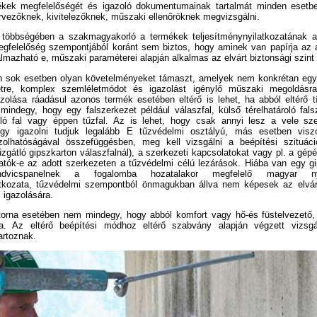
ékek megfelelőségét és igazoló dokumentumainak tartalmát minden esetb
tervezőknek, kivitelezőknek, műszaki ellenőröknek megvizsgálni.
többségében a szakmagyakorló a termékek teljesítménynyilatkozatának a
egfelelőség szempontjából koránt sem biztos, hogy aminek van papírja az a
lmazható e, műszaki paraméterei alapján alkalmas az elvárt biztonsági szint 
sok esetben olyan követelményeket támaszt, amelyek nem konkrétan egy 
tre, komplex szemléletmódot és igazolást igénylő műszaki megoldásr
zolása ráadásul azonos termék esetében eltérő is lehet, ha abból eltérő t
indegy, hogy egy falszerkezet például válaszfal, külső térelhatároló fals
átló fal vagy éppen tűzfal. Az is lehet, hogy csak annyi lesz a vele s
gy igazolni tudjuk legalább E tűzvédelmi osztályú, más esetben visz
azolhatóságával összefüggésben, meg kell vizsgálni a beépítési szituáci
gátló gipszkarton válaszfalnál), a szerkezeti kapcsolatokat vagy pl. a gép
tók-e az adott szerkezeten a tűzvédelmi célú lezárások. Hiába van egy gi
ndvicspanelnek a fogalomba hozatalakor megfelelő magyar nyel
latkozata, tűzvédelmi szempontból önmagukban állva nem képesek az elvárt
 igazolására.
torna esetében nem mindegy, hogy abból komfort vagy hő-és füstelvezető, 
sra. Az eltérő beépítési módhoz eltérő szabvány alapján végzett vizsg
artoznak.