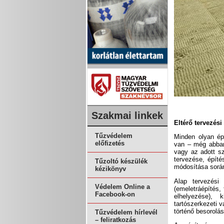
Szakmai linkek
Eltérő tervezési
Tűzvédelem
Minden olyan ép
előfizetés
van – még abban
vagy az adott s
tervezése, építés
Tűzoltó készülék
módosítása során 
kézikönyv
Alap tervezési 
Védelem Online a
(emeletráépítés, 
Facebook-on
elhelyezése), 
tartószerkezeti 
történő besorolá
Tűzvédelem hírlevél
– feliratkozás