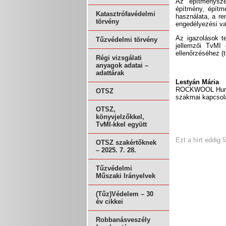
Az építményszer
építmény, építmé
Katasztrófavédelmi
használata, a re
törvény
engedélyezési va
Az igazolások t
Tűzvédelmi törvény
jellemzői TvMI 
ellenőrzéséhez (
Régi vizsgálati
anyagok adatai –
adattárak
Lestyán Mária
ROCKWOOL Hung
OTSZ
szakmai kapcsola
OTSZ,
könyvjelzőkkel,
TvMI-kkel együtt
Ezt a hírt eddig 
OTSZ szakértőknek
– 2025. 7. 28.
Tűzvédelmi
Műszaki Irányelvek
(Tűz)Védelem – 30
év cikkei
Robbanásveszély