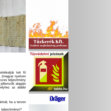
értékeljük két fő
k. (magyar nyelven
sszes teljesítmény
 jellemzők alapján
elyhez az alábbi
rtnál, ha a terven
i teljesítményt?