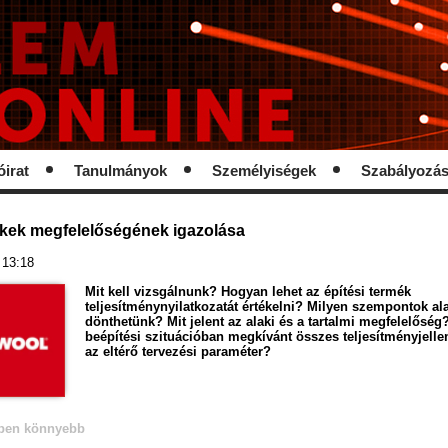
óirat
Tanulmányok
Személyiségek
Szabályozá
ékek megfelelőségének igazolása
 13:18
Mit kell vizsgálnunk? Hogyan lehet az építési termék
teljesítménynyilatkozatát értékelni? Milyen szempontok al
dönthetünk? Mit jelent az alaki és a tartalmi megfelelőség
beépítési szituációban megkívánt összes teljesítményjelle
az eltérő tervezési paraméter?
ben könnyebb