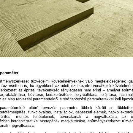
 paraméter
ítményszerkezet tűzvédelmi követelményeknek való megfelelőségének iga
 az esetben is, ha egyébként az adott szerkezetre vonatkozó követelmén
zerkezetet az építési tevékenység ténylegesen nem érinti – amelyet építm
e, átalakítása, bővítése, korszerűsítése, helyreállítása, felújítása, használ
az alap tervezési paraméterektől eltérő tervezési paraméterekkel kell igazoln
paraméterektől eltérő tervezési paraméter többek között pl. többlette
tetőtérbeépítés, funkcióváltás, installációk, gépészeti elemek, napkollektoro
kiürítés, mentés feltételeinek, útvonalainak a megváltozása, az é
vázban betöltött statikai szerepének megváltozása, építményszerkezet tűzv
sának megváltozása.