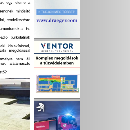
sak egy eleme a
grendnek, minősítő
ni, rendelkezésre
okumentumok a Ttv.
padló burkolatnak
ki kialakítással,
zaki megoldással
amelyre nem áll
ának alátámasztó
ető?