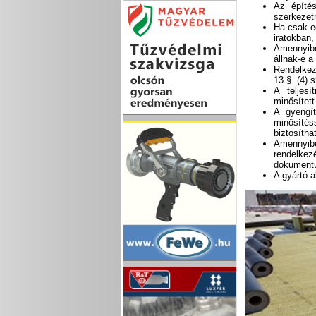
Az építé
szerkezet
Ha csak e
iratokban
Amennyibe
állnak-e 
Rendelkez
13.§. (4) 
A teljesí
minősített
A gyengít
minősítés
biztosíth
Amennyib
rendelke
dokumentu
A gyártó a