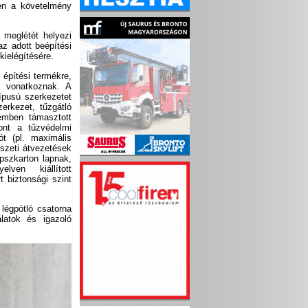
en a követelmény
 meglétét helyezi
z adott beépítési
kielégítésére.
építési termékre,
a vonatkoznak. A
ípusú szerkezetet
zerkezet, tűzgátló
zemben támasztott
ont a tűzvédelmi
ót (pl. maximális
észeti átvezetések
pszkarton lapnak,
ven kiállított
 biztonsági szint
légpótló csatorna
álatok és igazoló