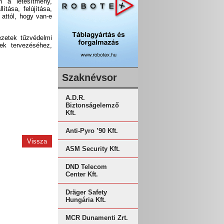
n a létesítmény,
ítása, felújítása,
 attól, hogy van-e
ezetek tűzvédelmi
ek tervezéséhez,
Szaknévsor
A.D.R.
Biztonságelemző
Kft.
Anti-Pyro ’90 Kft.
Vissza
ASM Security Kft.
DND Telecom
Center Kft.
Dräger Safety
Hungária Kft.
MCR Dunamenti Zrt.