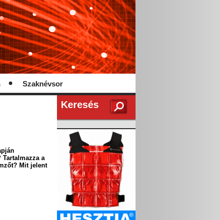
s
Szaknévsor
Keresés
apján
? Tartalmazza a
mzőt? Mit jelent