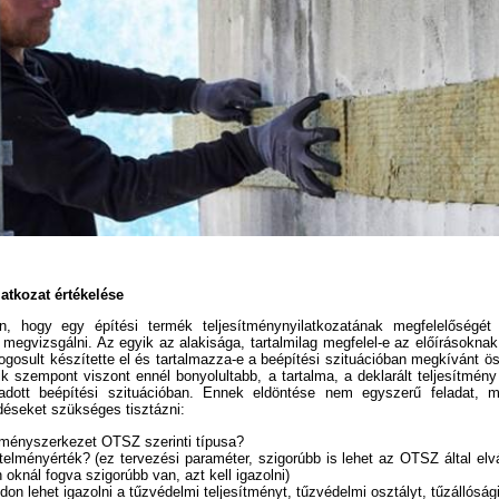
atkozat értékelése
, hogy egy építési termék teljesítménynyilatkozatának megfelelőségét 
 megvizsgálni. Az egyik az alakisága, tartalmilag megfelel-e az előírásokna
jogosult készítette el és tartalmazza-e a beépítési szituációban megkívánt ö
ik szempont viszont ennél bonyolultabb, a tartalma, a deklarált teljesítmény
adott beépítési szituációban. Ennek eldöntése nem egyszerű feladat, m
déseket szükséges tisztázni:
tményszerkezet OTSZ szerinti típusa?
elményérték? (ez tervezési paraméter, szigorúbb is lehet az OTSZ által elvá
 oknál fogva szigorúbb van, azt kell igazolni)
on lehet igazolni a tűzvédelmi teljesítményt, tűzvédelmi osztályt, tűzállóság