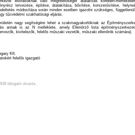
kezet előírásoknak való megfelelőségét átalakítás körében-mértékébe
nyrész tervezése, építése, átalakítása, bővítése, korszerűsítése, helyreáll
ndeltetés módosítása során minden esetben igazolni szükséges, függetlenül
gy tűzvédelmi szakhatósági eljárás.
erületén nagy segítségére lehet a szakmagyakorlóknak az Építményszerk
és annak is az N melléklete, amely Ellenőrző lista építményszerkezet
tervezők, kivitelezők, felelős műszaki vezetők, műszaki ellenőrök számára).
ary Kft.
tokért felelős igazgató
5938 látogató olvasta.