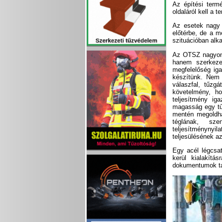
Az építési term
oldaláról kell a 
Az esetek nagy 
előtérbe, de a m
szituációban alka
Az OTSZ nagyon 
hanem szerkeze
megfelelőség iga
készítünk. Nem m
válaszfal, tűzg
követelmény, ho
teljesítmény ig
magasság egy tűz
mentén megoldha
téglának, sze
teljesítménynyi
teljesülésének az
Egy acél légcsa
kerül kialakítá
dokumentumok t