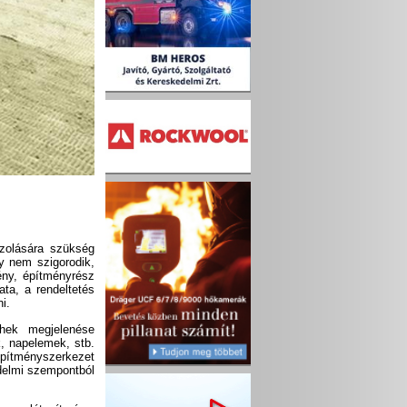
zolására szükség
y nem szigorodik,
ény, építményrész
ata, a rendeltetés
i.
rhek megjelenése
k, napelemek, stb.
pítményszerkezet
édelmi szempontból