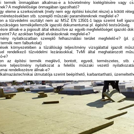
si termék önmagában alkalmas-e a követelmény kielégítésére vagy c
nek? A megfelelősége önmagában igazolható?
gy eleme a szerkezetnek (mely nem egy építési készlet része) a kötött réte
, méretezésekben stb. szereplő műszaki paramétereknek megfelel e?
n a tűzvédelmi osztályt nem az MSZ EN 13501-1 lapja szerint kell igazol
a szükséges termékjellemzők igazoló dokumentumai pl. égéshő testsűrűség.
ésre állnak-e a jogosult által elkészítve az egyéb megfelelőséget igazoló d
szerint? Az azokban foglalt elvárásoknak megfelel-e?
tmény nyilatkozatban szereplő felhasználási terület megfelelő-e? (pl. 
 termék nem falburkolat)
ések környezetében a tűzállósági teljesítmény vizsgálattal igazolt műsza
sel rendelkező tűzvédelmi lezárásokkal, TvMI által meghatározott műs
ató-e?
en az építési termék meglévő, bontott, egyedi, természetes, stb. 
zésre teljesítmény nyilatkozat a felelős műszaki vezető nyilatkozat
mai rendelkezésre állnak-e?
lkalmazástechnikai útmutatója szerint beépíthető, karbantartható, üzemelteth