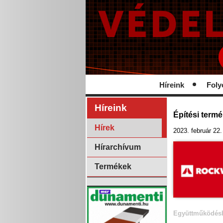
Híreink
Foly
Híreink
Építési term
Hírek
2023. február 22.
Hírarchívum
Termékek
Együttműködés