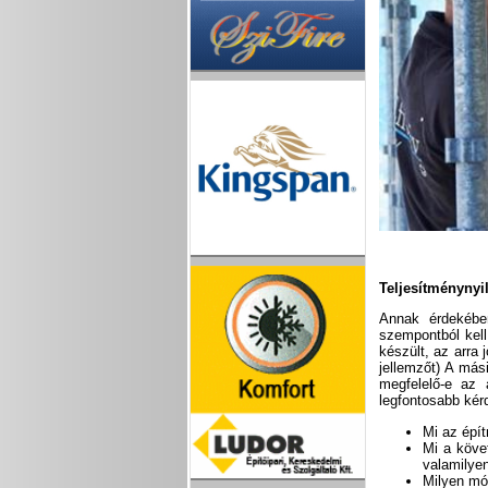
Teljesítménynyil
Annak érdekében
szempontból kell
készült, az arra 
jellemzőt) A más
megfelelő-e az 
legfontosabb kér
Mi az épí
Mi a követ
valamilyen
Milyen mód