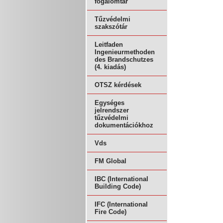
fogalomtár
Tűzvédelmi
szakszótár
Leitfaden
Ingenieurmethoden
des Brandschutzes
(4. kiadás)
OTSZ kérdések
Egységes
jelrendszer
tűzvédelmi
dokumentációkhoz
Vds
FM Global
IBC (International
Building Code)
IFC (International
Fire Code)