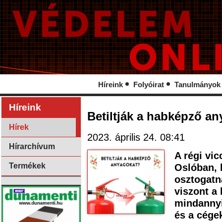
Híreink
Folyóirat
Tanulmányok
Híreink
Betiltják a habképző a
Hírek
2023. április 24. 08:41
Hírarchívum
A régi vic
Termékek
Oslóban,
osztogatn
viszont a
mindannyi
és a cégek