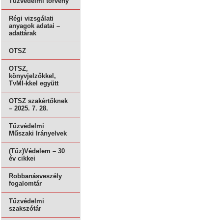
Tűzvédelmi törvény
Régi vizsgálati
anyagok adatai –
adattárak
OTSZ
OTSZ,
könyvjelzőkkel,
TvMI-kkel együtt
OTSZ szakértőknek
– 2025. 7. 28.
Tűzvédelmi
Műszaki Irányelvek
(Tűz)Védelem – 30
év cikkei
Robbanásveszély
fogalomtár
Tűzvédelmi
szakszótár