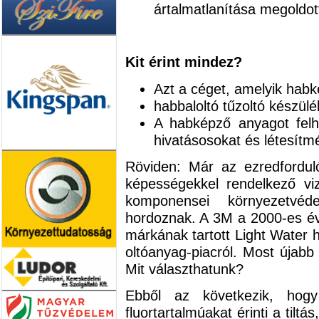
ártalmatlanítása megoldot
Kit érint mindez?
Azt a céget, amelyik habk
habbaloltó tűzoltó készülé
A habképző anyagot felh
hivatásosokat és létesítm
Röviden: Már az ezredforduló
képességekkel rendelkező vi
komponensei környezetvéd
hordoznak. A 3M a 2000-es év
márkának tartott Light Water 
oltóanyag-piacról. Most újabb
Mit választhatunk?
Ebből az következik, ho
fluortartalmúakat érinti a tilt