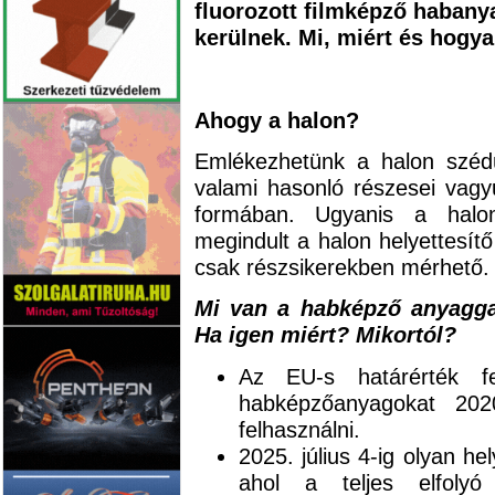
fluorozott filmképző habanya
kerülnek. Mi, miért és hogy
Ahogy a halon?
Emlékezhetünk a halon szédül
valami hasonló részesei va
formában. Ugyanis a halont
megindult a halon helyettesít
csak részsikerekben mérhető.
Mi van a habképző anyagga
Ha igen miért? Mikortól?
Az EU-s határérték fe
habképzőanyagokat 2020
felhasználni.
2025. július 4-ig olyan h
ahol a teljes elfolyó