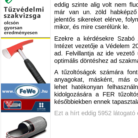
eddig szinte alig volt nem f
már van un. zöld habképző 
jelentős sikereket elérve, fo
mikor, és mire cserélünk le.
Ezekre a kérdésekre Szabó A
Intézet vezetője a Védelem 20
ad. Felvillantja az ide vezető
optimális döntéshez ad szakm
A tűzoltóságok számára fon
anyagokat, másként, más ol
lehet hatékonyan felhasznál
kidolgozására a FER tűzoltós
későbbiekben ennek tapasztala
Ezt a hírt eddig 5952 látogató 