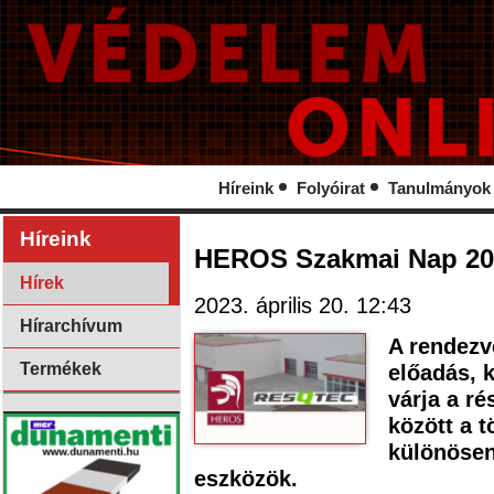
Híreink
Folyóirat
Tanulmányok
Híreink
HEROS Szakmai Nap 20
Hírek
2023. április 20. 12:43
Hírarchívum
A rendezv
Termékek
előadás, k
várja a r
között a 
különösen
eszközök.