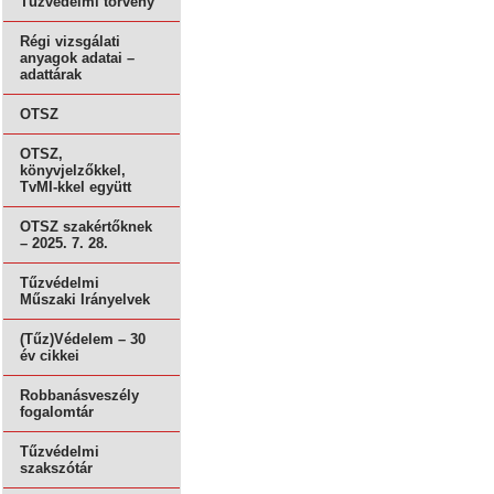
Tűzvédelmi törvény
Régi vizsgálati
anyagok adatai –
adattárak
OTSZ
OTSZ,
könyvjelzőkkel,
TvMI-kkel együtt
OTSZ szakértőknek
– 2025. 7. 28.
Tűzvédelmi
Műszaki Irányelvek
(Tűz)Védelem – 30
év cikkei
Robbanásveszély
fogalomtár
Tűzvédelmi
szakszótár