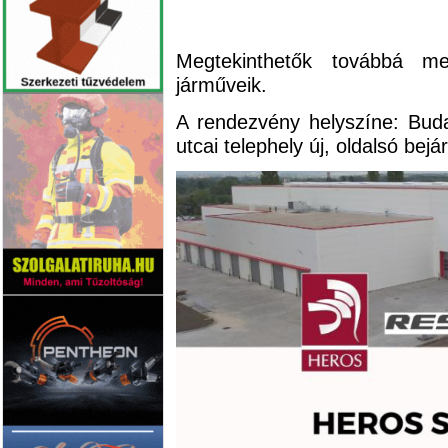
Megtekinthetők továbbá me
járműveik.
A rendezvény helyszíne: Bud
utcai telephely új, oldalsó bejá