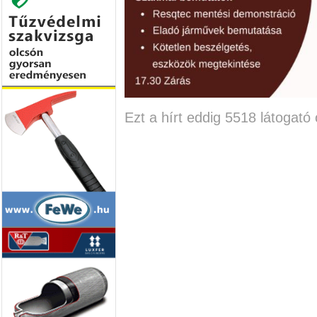
Ezt a hírt eddig 5518 látogató 