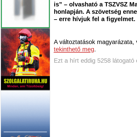
is” – olvasható a TSZVSZ M
honlapján. A szövetség ennek
– erre hívjuk fel a figyelmet.
A változtatások magyarázata, v
tekinthető meg
.
Ezt a hírt eddig 5258 látogató 