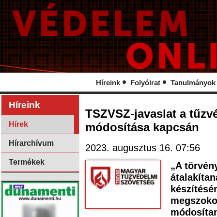
Híreink
Folyóirat
Tanulmányok
Híreink
TSZVSZ-javaslat a tűzvé
Hírek
módosítása kapcsán
Hírarchívum
2023. augusztus 16. 07:56
Termékek
„A törvén
átalakíta
készítésé
megszokot
módosítan