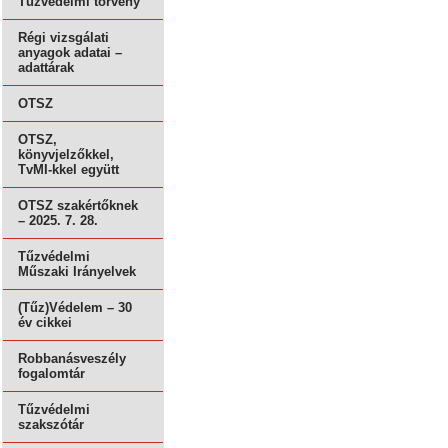
Tűzvédelmi törvény
Régi vizsgálati
anyagok adatai –
adattárak
OTSZ
OTSZ,
könyvjelzőkkel,
TvMI-kkel együtt
OTSZ szakértőknek
– 2025. 7. 28.
Tűzvédelmi
Műszaki Irányelvek
(Tűz)Védelem – 30
év cikkei
Robbanásveszély
fogalomtár
Tűzvédelmi
szakszótár