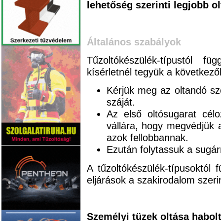
lehetőség szerinti legjobb o
Általános szabályok
Tűzoltókészülék-típustól fü
kísérletnél tegyük a következő
Kérjük meg az oltandó sz
száját.
Az első oltósugarat cél
vállára, hogy megvédjük a
azok fellobbannak.
Ezután folytassuk a sugárra
A tűzoltókészülék-típusoktól 
eljárások a szakirodalom szerin
Személyi tüzek oltása habol