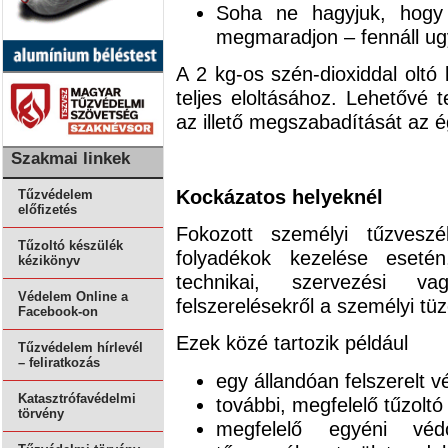
Soha ne hagyjuk, hogy
megmaradjon – fennáll ugy
A 2 kg-os szén-dioxiddal olt
teljes eloltásához. Lehetővé
az illető megszabadítását az é
Szakmai linkek
Kockázatos helyeknél
Tűzvédelem
előfizetés
Fokozott személyi tűzveszé
Tűzoltó készülék
folyadékok kezelése esetén
kézikönyv
technikai, szervezési v
Védelem Online a
felszerelésekről a személyi tü
Facebook-on
Ezek közé tartozik például
Tűzvédelem hírlevél
– feliratkozás
egy állandóan felszerelt 
Katasztrófavédelmi
további, megfelelő tűzoltó
törvény
megfelelő egyéni védő