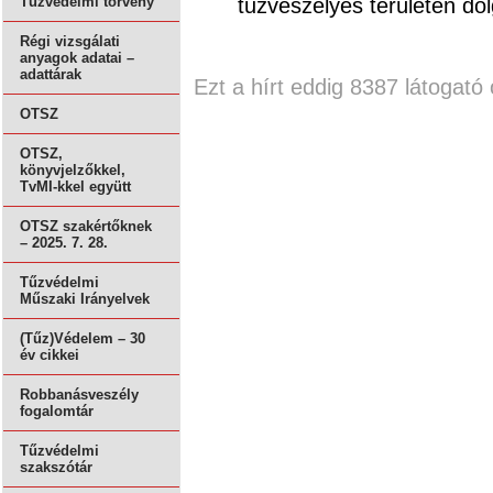
tűzveszélyes területen do
Tűzvédelmi törvény
Régi vizsgálati
anyagok adatai –
adattárak
Ezt a hírt eddig 8387 látogató 
OTSZ
OTSZ,
könyvjelzőkkel,
TvMI-kkel együtt
OTSZ szakértőknek
– 2025. 7. 28.
Tűzvédelmi
Műszaki Irányelvek
(Tűz)Védelem – 30
év cikkei
Robbanásveszély
fogalomtár
Tűzvédelmi
szakszótár