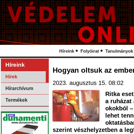
Híreink
Folyóirat
Tanulmányok
Híreink
Hogyan oltsuk az ember
Hírek
2023. augusztus 15. 08:02
Hírarchívum
Ritka ese
Termékek
a ruházat
okokból –
lehet ten
oktatásban
szerint vészhelyzetben a le