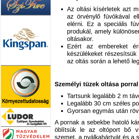
Az oltási kísérletek azt 
az örvénylő fúvókával ell
elérni. Ez a speciális f
produkál, amely különöse
oltásakor.
Ezért az embereket éri
készülékeket részesítsük 
az oltás során a lehető l
Személyi tüzek oltása porral
Tartsunk legalább 2 m táv
Legalább 30 cm széles por
Gyorsan egymás után rövid
A pornak a sebekbe hatoló ká
öblítsük le az oltóport bő ví
szemet, a nyálkahártyát és a 