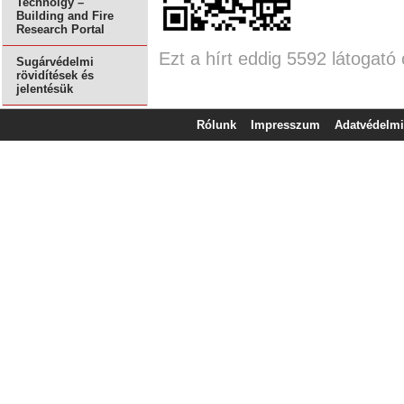
Technolgy –
Building and Fire
Research Portal
Ezt a hírt eddig 5592 látogató 
Sugárvédelmi
rövidítések és
jelentésük
Rólunk
Impresszum
Adatvédelmi 