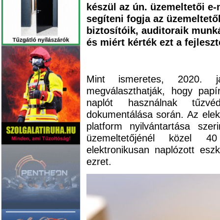
készül az ún. üzemeltetői e
segíteni fogja az üzemeltetők
biztosítóik, auditoraik munká
és miért kérték ezt a fejlesz
Mint ismeretes, 2020. 
megválaszthatják, hogy papí
naplót használnak tűzvéde
dokumentálása során. Az elek
platform nyilvántartása sz
üzemeltetőjénél közel 40
elektronikusan naplózott esz
ezret.