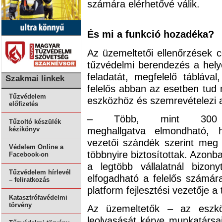
számára elérhetővé válik.
És mi a funkció hozadéka?
Az üzemeltetői ellenőrzések c
tűzvédelmi berendezés a hely
feladatát, megfelelő táblával,
Szakmai linkek
felelős abban az esetben tu
Tűzvédelem
eszközhöz és szemrevételezi a
előfizetés
– Több, mint 300 vál
Tűzoltó készülék
meghallgatva elmondható, h
kézikönyv
vezetői szándék szerint meg 
Védelem Online a
többnyire biztosítottak. Azonb
Facebook-on
a legtöbb vállalatnál bizon
Tűzvédelem hírlevél
elfogadható a felelős számár
– feliratkozás
platform fejlesztési vezetője a 
Katasztrófavédelmi
törvény
Az üzemeltetők – az eszkö
leolvasását kérve munkatársa