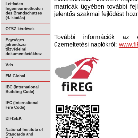
Leitfaden
matricák ügyében további fej
Ingenieurmethoden
jelentős szakmai fejlődést hoz
des Brandschutzes
(4. kiadás)
OTSZ kérdések
További információk az el
Egységes
üzemeltetési naplókról:
www.f
jelrendszer
tűzvédelmi
dokumentációkhoz
Vds
FM Global
IBC (International
Building Code)
IFC (International
Fire Code)
DIFISEK
National Institute of
Standards and