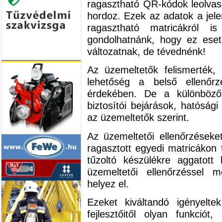
ragasztható QR-kódok leolvas
hordoz. Ezek az adatok a jele
ragasztható matricákról is
gondolhatnánk, hogy ez eset
változatnak, de tévednénk!
Az üzemeltetők felismerték
lehetőség a belső ellenőrz
érdekében. De a különböző 
biztosítói bejárások, hatóság
az üzemeltetők szerint.
Az üzemeltetői ellenőrzések
ragasztott egyedi matricákon t
tűzoltó készülékre aggatott 
üzemeltetői ellenőrzéssel 
helyez el.
Ezeket kiváltandó igényelt
fejlesztőitől olyan funkció