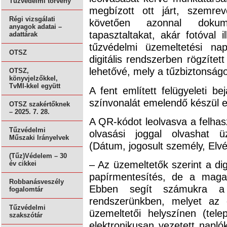
Tűzvédelmi törvény
megbízott ott járt, szemrev
Régi vizsgálati
követően azonnal dokume
anyagok adatai –
tapasztaltakat, akár fotóval i
adattárak
tűzvédelmi üzemeltetési n
OTSZ
digitális rendszerben rögzítet
lehetővé, mely a tűzbiztonságo
OTSZ,
könyvjelzőkkel,
TvMI-kkel együtt
A fent említett felügyeleti b
színvonalát emelendő készül el
OTSZ szakértőknek
– 2025. 7. 28.
A QR-kódot leolvasva a felhas
Tűzvédelmi
olvasási joggal olvashat üz
Műszaki Irányelvek
(Dátum, jogosult személy, El
(Tűz)Védelem – 30
– Az üzemeltetők szerint a dig
év cikkei
papírmentesítés, de a magas
Robbanásveszély
Ebben segít számukra a r
fogalomtár
rendszerünkben, melyet az 
Tűzvédelmi
üzemeltetői helyszínen (tel
szakszótár
elektronikusan vezetett napló