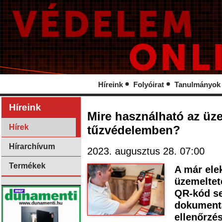
Híreink
Folyóirat
Tanulmányok
Híreink
Mire használható az üze
Hírek
tűzvédelemben?
Hírarchívum
2023. augusztus 28. 07:00
Termékek
A már ele
üzemeltet
QR-kód se
dokumentá
ellenőrzé