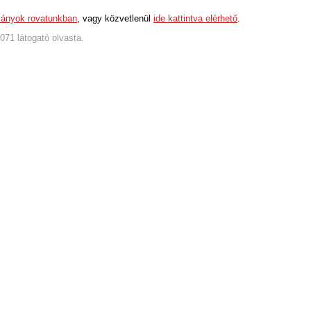
ányok rovatunkban
, vagy közvetlenül
ide kattintva elérhető
.
5071 látogató olvasta.