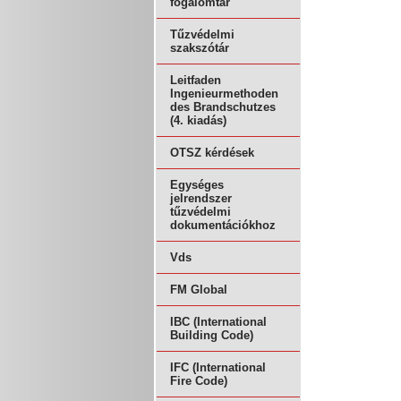
fogalomtár
Tűzvédelmi
szakszótár
Leitfaden
Ingenieurmethoden
des Brandschutzes
(4. kiadás)
OTSZ kérdések
Egységes
jelrendszer
tűzvédelmi
dokumentációkhoz
Vds
FM Global
IBC (International
Building Code)
IFC (International
Fire Code)