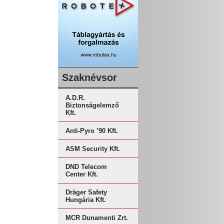
Szaknévsor
A.D.R.
Biztonságelemző
Kft.
Anti-Pyro ’90 Kft.
ASM Security Kft.
DND Telecom
Center Kft.
Dräger Safety
Hungária Kft.
MCR Dunamenti Zrt.