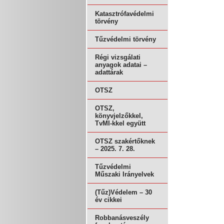
Katasztrófavédelmi
törvény
Tűzvédelmi törvény
Régi vizsgálati
anyagok adatai –
adattárak
OTSZ
OTSZ,
könyvjelzőkkel,
TvMI-kkel együtt
OTSZ szakértőknek
– 2025. 7. 28.
Tűzvédelmi
Műszaki Irányelvek
(Tűz)Védelem – 30
év cikkei
Robbanásveszély