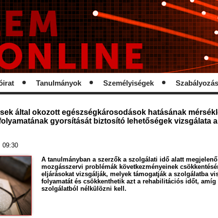
óirat
Tanulmányok
Személyiségek
Szabályozá
sek által okozott egészségkárosodások hatásának mérsékl
 folyamatának gyorsítását biztosító lehetőségek vizsgálata 
. 09:30
A tanulmányban a szerzők a szolgálati idő alatt megjelenő
mozgásszervi problémák következményeinek csökkentésér
eljárásokat vizsgálják, melyek támogatják a szolgálatba vi
folyamatát és csökkenthetik azt a rehabilitációs időt, amíg
szolgálatból nélkülözni kell.