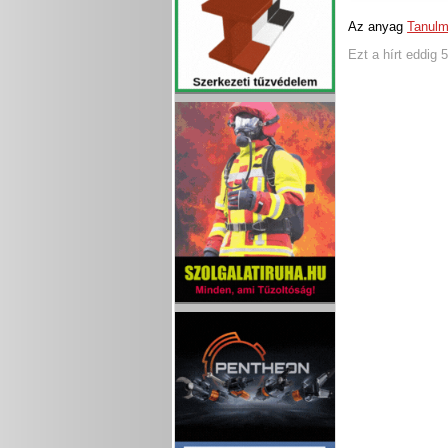
Az anyag
Tanulm
Ezt a hírt eddig 