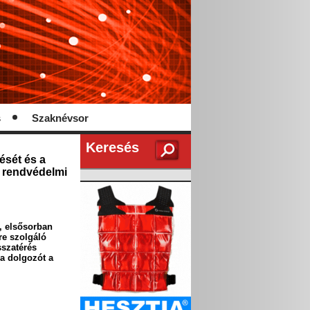
s
Szaknévsor
Keresés
ését és a
a rendvédelmi
, elsősorban
e szolgáló
sszatérés
 a dolgozót a