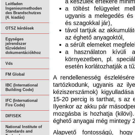
a készülék értékére minima
Leitfaden
a töltést felügyelet me
Ingenieurmethoden
des Brandschutzes
ugyanis a melegedés és 
(4. kiadás)
és szagokkal jár),
OTSZ kérdések
távol tartjuk az akkumulát
az éghető anyagoktól,
Egységes
a sérült elemeket megfelel
jelrendszer
tűzvédelmi
a használaton kívüli 
dokumentációkhoz
környezetben, pl. speciá
Vds
esetén korlátozhatják a tű
FM Global
A rendellenesség észlelésér
tartózkodunk, ugyanis az ily
IBC (International
Building Code)
kéziszerszámok) kigyulladása
15-20 percig is tarthat, s az
IFC (International
Ilyenkor az akku pár másodperc
Fire Code)
mozgásba is hozhatja (kilövi)
DIFISEK
éghető anyagai még mintegy 
National Institute of
Alapvető fontosságú, hogy 
Standards and