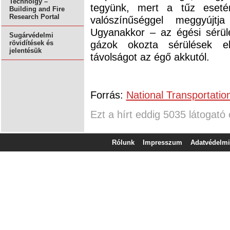
Technolgy –
tegyünk, mert a tűz eseté
Building and Fire
Research Portal
valószínűséggel meggyújt
Ugyanakkor – az égési sérü
Sugárvédelmi
gázok okozta sérülések el
rövidítések és
jelentésük
távolságot az égő akkutól.
Forrás:
National Transportatio
Ezt a hírt eddig 5035 látogató 
Rólunk
Impresszum
Adatvédelmi 