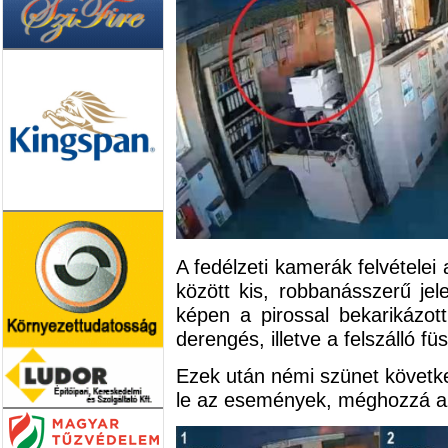
A fedélzeti kamerák felvételei 
között kis, robbanásszerű jel
képen a pirossal bekarikázott
derengés, illetve a felszálló füs
Ezek után némi szünet következ
le az események, méghozzá az 