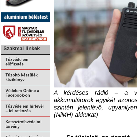
Szakmai linkek
Tűzvédelem
előfizetés
Tűzoltó készülék
kézikönyv
Védelem Online a
A kérdéses rádió – a viz
Facebook-on
akkumulátorok egyikét azonos
szintén jelenlévő, ugyanilye
Tűzvédelem hírlevél
– feliratkozás
(NiMH) akkukat)
Katasztrófavédelmi
törvény