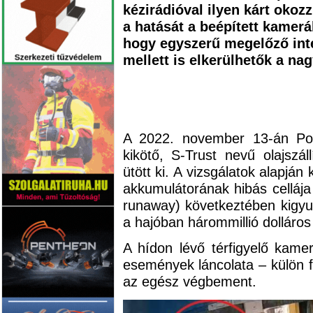
kézirádióval ilyen kárt okozz
a hatását a beépített kamerá
hogy egyszerű megelőző inté
mellett is elkerülhetők a na
A 2022. november 13-án Port
kikötő, S-Trust nevű olajszáll
ütött ki. A vizsgálatok alapján 
akkumulátorának hibás celláj
runaway) következtében kigyull
a hajóban hárommillió dolláros 
A hídon lévő térfigyelő kamerá
események láncolata – külön f
az egész végbement.