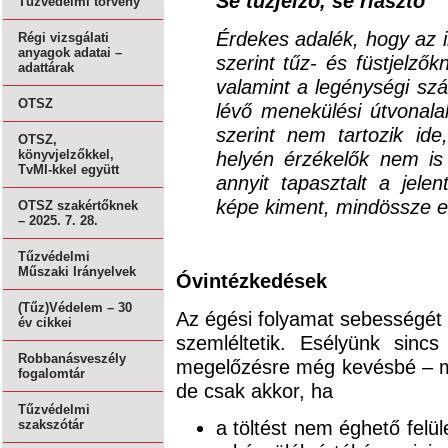
Se tűzjelző, se riasztó
Tűzvédelmi törvény
Érdekes adalék, hogy az i
Régi vizsgálati
anyagok adatai –
szerint tűz- és füstjelző
adattárak
valamint a legénységi szá
OTSZ
lévő menekülési útvonalak
szerint nem tartozik ide
OTSZ,
helyén érzékelők nem is 
könyvjelzőkkel,
TvMI-kkel együtt
annyit tapasztalt a jele
képe kiment, mindössze ez
OTSZ szakértőknek
– 2025. 7. 28.
Tűzvédelmi
Műszaki Irányelvek
Óvintézkedések
(Tűz)Védelem – 30
Az égési folyamat sebességét a
év cikkei
szemléltetik. Esélyünk sinc
Robbanásveszély
megelőzésre még kevésbé – m
fogalomtár
de csak akkor, ha
Tűzvédelmi
a töltést nem éghető felü
szakszótár