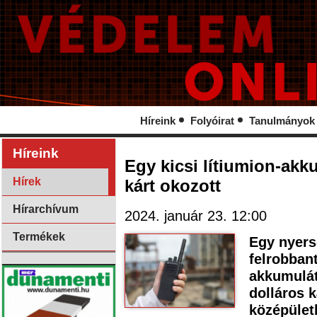
Híreink
Folyóirat
Tanulmányok
Híreink
Egy kicsi lítiumion-akku
Hírek
kárt okozott
Hírarchívum
2024. január 23. 12:00
Termékek
Egy nyerso
felrobban
akkumulát
dolláros 
középület