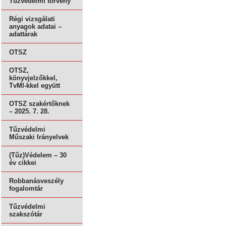
Tűzvédelmi törvény
Régi vizsgálati
anyagok adatai –
adattárak
OTSZ
OTSZ,
könyvjelzőkkel,
TvMI-kkel együtt
OTSZ szakértőknek
– 2025. 7. 28.
Tűzvédelmi
Műszaki Irányelvek
(Tűz)Védelem – 30
év cikkei
Robbanásveszély
fogalomtár
Tűzvédelmi
szakszótár