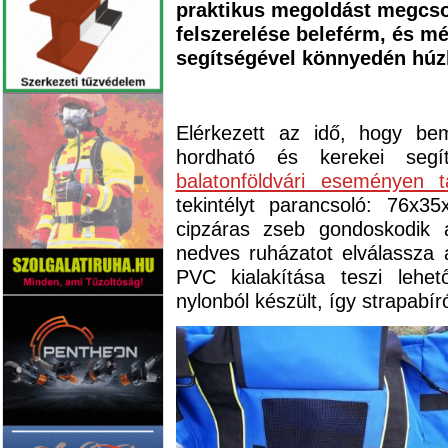
praktikus megoldást megcso
felszerelése beleférm, és mé
segítségével könnyedén húz
Elérkezett az idő, hogy bem
hordható és kerekei segí
balatonföldvári eseményen t
tekintélyt parancsoló: 76x
cipzáras zseb gondoskodik 
nedves ruházatot elválassza a
PVC kialakítása teszi lehe
nylonból készült, így strapabír