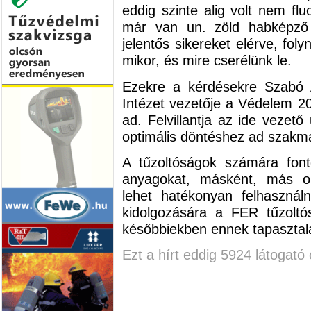
eddig szinte alig volt nem f
már van un. zöld habképző 
jelentős sikereket elérve, fo
mikor, és mire cserélünk le.
Ezekre a kérdésekre Szabó A
Intézet vezetője a Védelem 20
ad. Felvillantja az ide vezető
optimális döntéshez ad szakm
A tűzoltóságok számára fon
anyagokat, másként, más ol
lehet hatékonyan felhasznál
kidolgozására a FER tűzoltós
későbbiekben ennek tapasztala
Ezt a hírt eddig 5924 látogató 