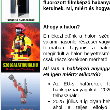
fluorozott filmképző habanya
kerülnek. Mi, miért és hogy
Ahogy a halon?
Emlékezhetünk a halon szédül
valami hasonló részesei va
formában. Ugyanis a halont
megindult a halon helyettesít
csak részsikerekben mérhető.
Mi van a habképző anyagga
Ha igen miért? Mikortól?
Az EU-s határérték fe
habképzőanyagokat 2020
felhasználni.
2025. július 4-ig olyan h
ahol a teljes elfolyó