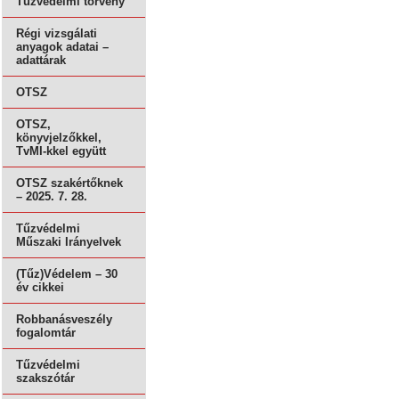
Tűzvédelmi törvény
Régi vizsgálati
anyagok adatai –
adattárak
OTSZ
OTSZ,
könyvjelzőkkel,
TvMI-kkel együtt
OTSZ szakértőknek
– 2025. 7. 28.
Tűzvédelmi
Műszaki Irányelvek
(Tűz)Védelem – 30
év cikkei
Robbanásveszély
fogalomtár
Tűzvédelmi
szakszótár