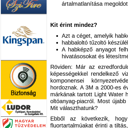
ártalmatlanítása megoldot
Kit érint mindez?
Azt a céget, amelyik habk
habbaloltó tűzoltó készülé
A habképző anyagot felh
hivatásosokat és létesítm
Röviden: Már az ezredforduló
képességekkel rendelkező vi
komponensei környezetvéd
hordoznak. A 3M a 2000-es év
márkának tartott Light Water 
oltóanyag-piacról. Most újabb
Mit választhatunk?
Ebből az következik, ho
fluortartalmúakat érinti a tilt