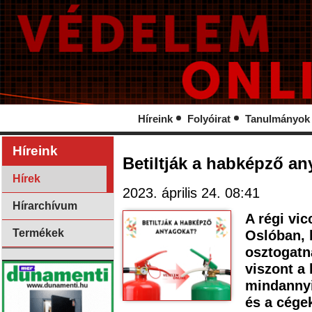
Híreink
Folyóirat
Tanulmányok
Híreink
Betiltják a habképző a
Hírek
2023. április 24. 08:41
Hírarchívum
A régi vic
Termékek
Oslóban,
osztogatn
viszont a
mindannyi
és a cégek