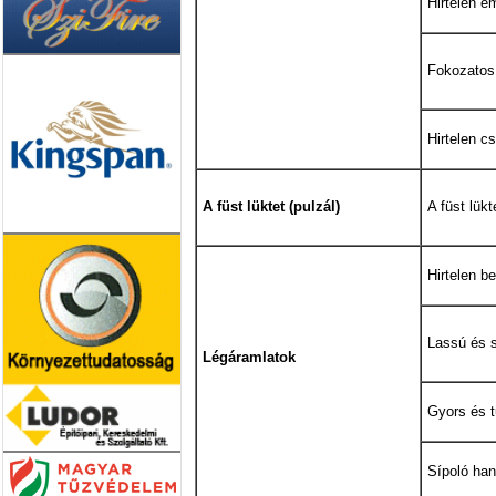
Hirtelen e
Fokozatos
Hirtelen c
A füst lüktet (pulzál)
A füst lükt
Hirtelen b
Lassú és s
Légáramlatok
Gyors és t
Sípoló ha