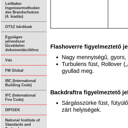
Leitfaden
Ingenieurmethoden
des Brandschutzes
(4. kiadás)
OTSZ kérdések
Egységes
jelrendszer
Flashoverre figyelmeztető je
tűzvédelmi
dokumentációkhoz
Nagy mennyiségű, gyors, r
Vds
Turbulens füst, Rollover („
gyullad meg.
FM Global
IBC (International
Building Code)
Backdraftra figyelmeztető je
IFC (International
Fire Code)
Sárgásszürke füst, fütyül
zárt helyiségek.
DIFISEK
National Institute of
Standards and