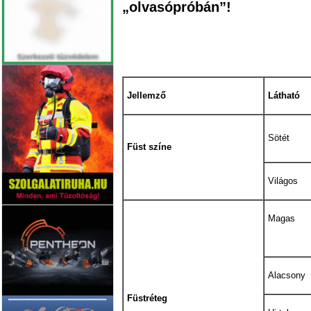
„olvasópróbán”!
Jellemző
Látható
Sötét
Füst színe
Világos
Magas
Alacsony
Füstréteg