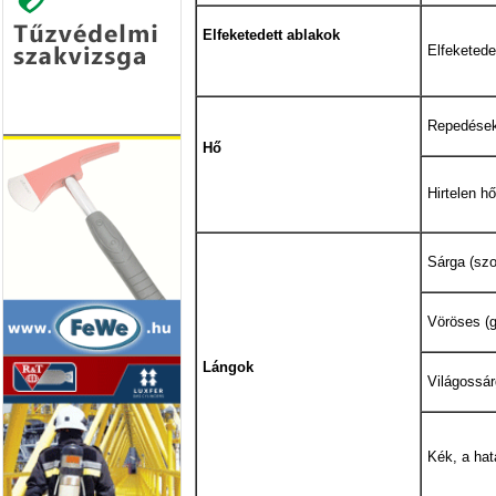
Elfeketedett ablakok
Elfeketede
Repedések
Hő
Hirtelen 
Sárga (szo
Vöröses (g
Lángok
Világossár
Kék, a hat