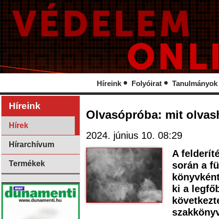
Híreink
Folyóirat
Tanulmányok
Híreink
Olvasópróba: mit olvash
Hírek
2024. június 10. 08:29
Hírarchívum
A felderít
Termékek
során a fü
könyvként
ki a legfő
következt
szakkönyv