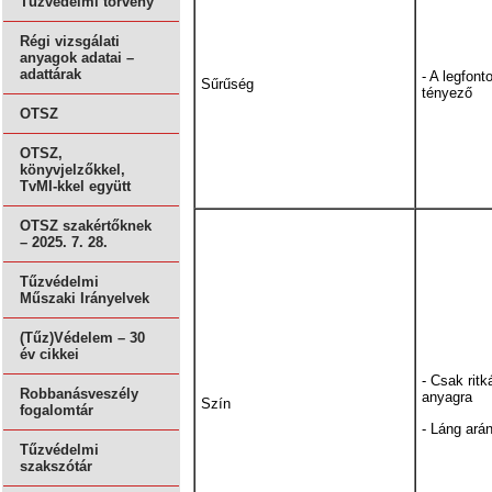
Tűzvédelmi törvény
Régi vizsgálati
anyagok adatai –
adattárak
- A legfont
Sűrűség
tényező
OTSZ
OTSZ,
könyvjelzőkkel,
TvMI-kkel együtt
OTSZ szakértőknek
– 2025. 7. 28.
Tűzvédelmi
Műszaki Irányelvek
(Tűz)Védelem – 30
év cikkei
- Csak ritk
Robbanásveszély
anyagra
Szín
fogalomtár
- Láng ará
Tűzvédelmi
szakszótár