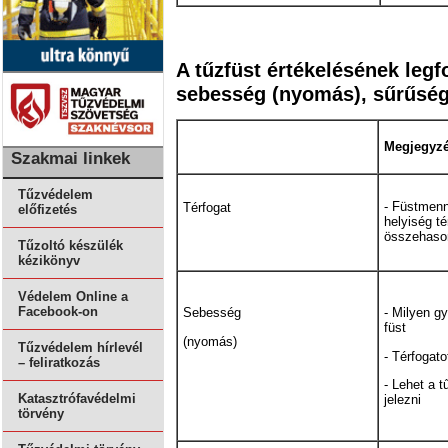
A tűzfüst értékelésének legf
sebesség (nyomás), sűrűség 
Megjegyz
Szakmai linkek
Tűzvédelem
- Füstmenn
Térfogat
előfizetés
helyiség té
összehason
Tűzoltó készülék
kézikönyv
Védelem Online a
Facebook-on
Sebesség
- Milyen gy
füst
(nyomás)
Tűzvédelem hírlevél
- Térfogato
– feliratkozás
- Lehet a t
Katasztrófavédelmi
jelezni
törvény