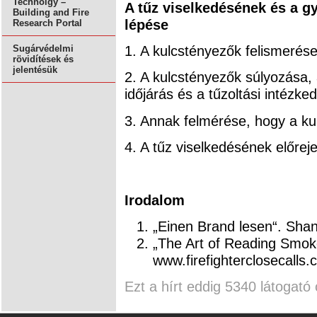
Technolgy –
A tűz viselkedésének és a g
Building and Fire
lépése
Research Portal
1. A kulcstényezők felismerése 
Sugárvédelmi
rövidítések és
jelentésük
2. A kulcstényezők súlyozása, 
időjárás és a tűzoltási intézk
3. Annak felmérése, hogy a ku
4. A tűz viselkedésének előrej
Irodalom
„Einen Brand lesen“. Shan 
„The Art of Reading Smoke
www.firefighterclosecalls
Ezt a hírt eddig 5340 látogató 