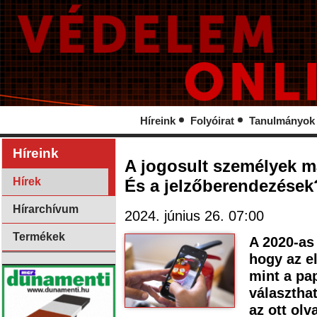
Híreink
Folyóirat
Tanulmányok
Híreink
A jogosult személyek m
Hírek
És a jelzőberendezések
Hírarchívum
2024. június 26. 07:00
Termékek
A 2020-as 
hogy az e
mint a pap
választhat
az ott ol