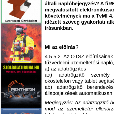
általi naplóbejegyzés? A fiRE
megvalósított elektronikusa
követelmények ma a TvMI 4.5
idézett szöveg gyakorlati a
írásunkban.
Mi az előírás?
4.5.5.2. Az OTSZ előírásainak 
tűzvédelmi üzemeltetési napló, 
a) az adatrögzítés
aa) adatrögzítő személy á
okostelefon vagy tablet segíts
ab) adatrögzítő berendezés
állapotjelzéseit automatikusan t
Megjegyzés: Az adatrögzítő be
mód az üzemeltetői ellenőrz