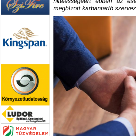
hitelességéért ebben az es
megbízott karbantartó szerveze