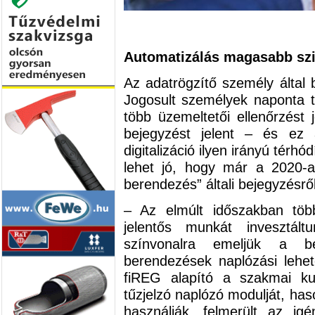
Automatizálás magasabb sz
Az adatrögzítő személy által 
Jogosult személyek naponta t
több üzemeltetői ellenőrzést
bejegyzést jelent – és ez
digitalizáció ilyen irányú tér
lehet jó, hogy már a 2020-a
berendezés” általi bejegyzésről
– Az elmúlt időszakban töb
jelentős munkát invesztá
színvonalra emeljük a beé
berendezések naplózási lehe
fiREG alapító a szakmai ku
tűzjelzó naplózó modulját, ha
használják, felmerült az i