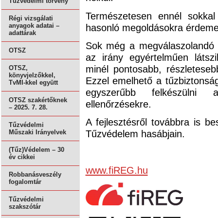
Tűzvédelmi törvény
Természetesen ennél sokkal
Régi vizsgálati
hasonló megoldásokra érdemes
anyagok adatai –
adattárak
Sok még a megválaszolandó k
OTSZ
az irány egyértelműen láts
minél pontosabb, részleteseb
OTSZ,
könyvjelzőkkel,
Ezzel emelhető a tűzbiztonsá
TvMI-kkel együtt
egyszerűbb felkészülni a
OTSZ szakértőknek
ellenőrzésekre.
– 2025. 7. 28.
A fejlesztésről továbbra is 
Tűzvédelmi
Tűzvédelem hasábjain.
Műszaki Irányelvek
(Tűz)Védelem – 30
év cikkei
www.fiREG.hu
Robbanásveszély
fogalomtár
Tűzvédelmi
szakszótár