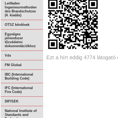
Leitfaden
Ingenieurmethoden
des Brandschutzes
(4. kiadás)
OTSZ kérdések
Egységes
jelrendszer
tűzvédelmi
dokumentációkhoz
Vds
Ezt a hírt eddig 4774 látogató 
FM Global
IBC (International
Building Code)
IFC (International
Fire Code)
DIFISEK
National Institute of
Standards and