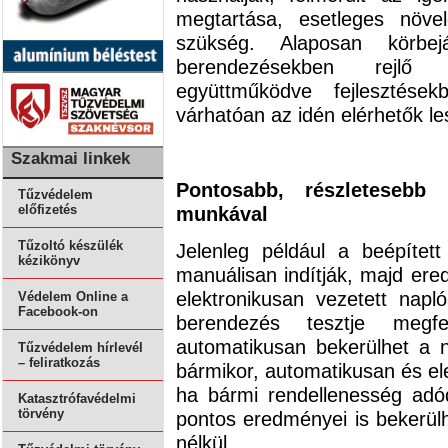
megtartása, esetleges növe
szükség. Alaposan körbe
berendezésekben rejlő l
együttműködve fejlesztése
várhatóan az idén elérhetők le
Szakmai linkek
Pontosabb, részletesebb
Tűzvédelem
munkával
előfizetés
Tűzoltó készülék
Jelenleg például a beépített
kézikönyv
manuálisan indítják, majd ere
elektronikusan vezetett nap
Védelem Online a
Facebook-on
berendezés tesztje megf
automatikusan bekerülhet a n
Tűzvédelem hírlevél
– feliratkozás
bármikor, automatikusan és el
ha bármi rendellenesség adód
Katasztrófavédelmi
törvény
pontos eredményei is bekerül
nélkül.