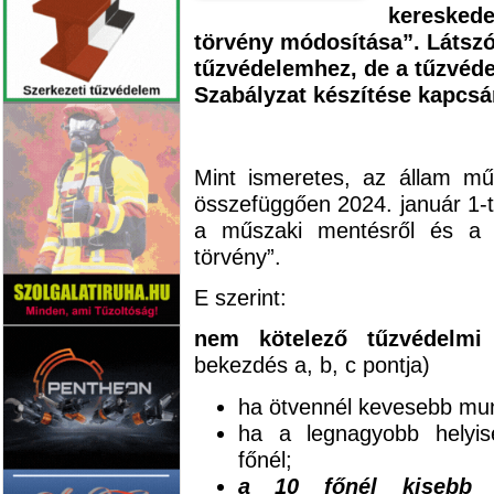
kereskede
törvény módosítása”. Látsz
tűzvédelemhez, de a tűzvéd
Szabályzat készítése kapcsán
Mint ismeretes, az állam mű
összefüggően 2024. január 1-tő
a műszaki mentésről és a t
törvény”.
E szerint:
nem kötelező tűzvédelmi 
bekezdés a, b, c pontja)
ha ötvennél kevesebb mun
ha a legnagyobb helyi
főnél;
a 10 főnél kisebb b