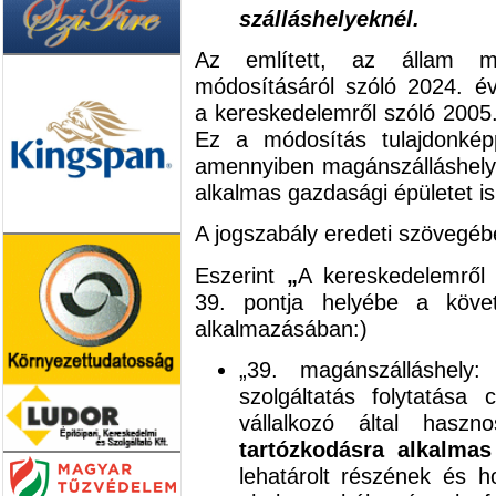
szálláshelyeknél.
Az említett, az állam m
módosításáról szóló 2024. év
a kereskedelemről szóló 2005. 
Ez a módosítás tulajdonképp
amennyiben magánszálláshelyn
alkalmas gazdasági épületet i
A jogszabály eredeti szövegé
Eszerint
„
A kereskedelemről 
39. pontja helyébe a követ
alkalmazásában:)
„39. magánszálláshely
szolgáltatás folytatása
vállalkozó által haszn
tartózkodásra alkalmas
lehatárolt részének és h