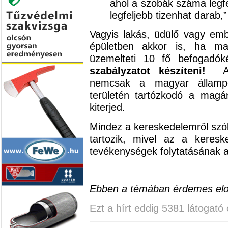
ahol a szobák száma legf
legfeljebb tizenhat darab,”
Vagyis lakás, üdülő vagy emb
épületben akkor is, ha ma
üzemelteti 10 fő befogadók
szabályzatot készíteni!
A t
nemcsak a magyar államp
területén tartózkodó a magá
kiterjed.
Mindez a kereskedelemről szól
tartozik, mivel az a keresked
tevékenységek folytatásának al
Ebben a témában érdemes elolv
Ezt a hírt eddig 5381 látogató 