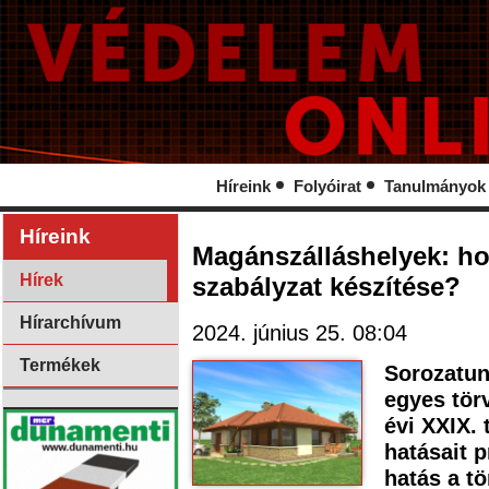
Híreink
Folyóirat
Tanulmányok
Híreink
Magánszálláshelyek: ho
Hírek
szabályzat készítése?
Hírarchívum
2024. június 25. 08:04
Termékek
Sorozatun
egyes tör
évi XXIX.
hatásait p
hatás a t