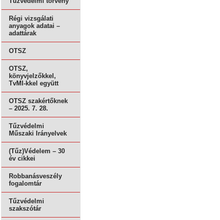
Tűzvédelmi törvény
Régi vizsgálati
anyagok adatai –
adattárak
OTSZ
OTSZ,
könyvjelzőkkel,
TvMI-kkel együtt
OTSZ szakértőknek
– 2025. 7. 28.
Tűzvédelmi
Műszaki Irányelvek
(Tűz)Védelem – 30
év cikkei
Robbanásveszély
fogalomtár
Tűzvédelmi
szakszótár