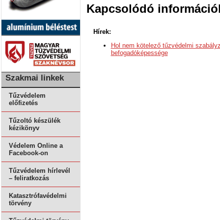
Kapcsolódó információ
Hírek:
Hol nem kötelező tűzvédelmi szabályz
befogadóképessége
Szakmai linkek
Tűzvédelem
előfizetés
Tűzoltó készülék
kézikönyv
Védelem Online a
Facebook-on
Tűzvédelem hírlevél
– feliratkozás
Katasztrófavédelmi
törvény