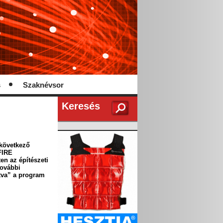
s
Szaknévsor
Keresés
 következő
FIRE
ten az építészeti
További
tva” a program