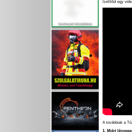
Ízelítőül egy vide
A továbbiak a T
1. Miért lényege