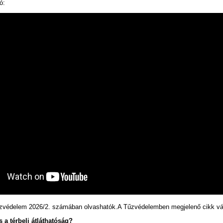
ó:
űzvédelem 2026/2. számában olvashatók.A Tűzvédelemben megjelenő cikk vá
s a térbeli átláthatóság?