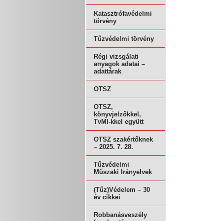
Katasztrófavédelmi
törvény
Tűzvédelmi törvény
Régi vizsgálati
anyagok adatai –
adattárak
OTSZ
OTSZ,
könyvjelzőkkel,
TvMI-kkel együtt
OTSZ szakértőknek
– 2025. 7. 28.
Tűzvédelmi
Műszaki Irányelvek
(Tűz)Védelem – 30
év cikkei
Robbanásveszély