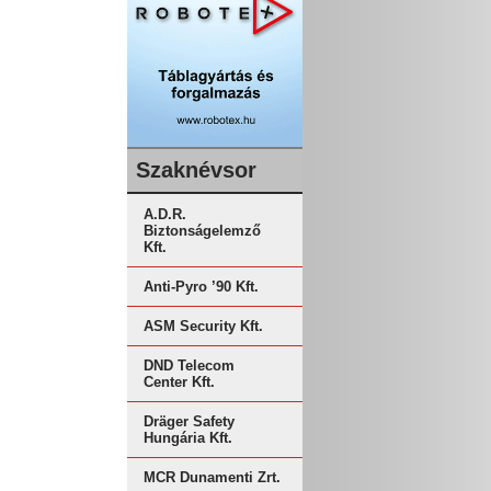
Szaknévsor
A.D.R.
Biztonságelemző
Kft.
Anti-Pyro ’90 Kft.
ASM Security Kft.
DND Telecom
Center Kft.
Dräger Safety
Hungária Kft.
MCR Dunamenti Zrt.