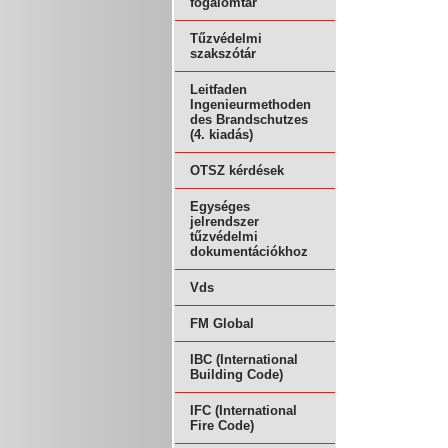
fogalomtár
Tűzvédelmi
szakszótár
Leitfaden
Ingenieurmethoden
des Brandschutzes
(4. kiadás)
OTSZ kérdések
Egységes
jelrendszer
tűzvédelmi
dokumentációkhoz
Vds
FM Global
IBC (International
Building Code)
IFC (International
Fire Code)