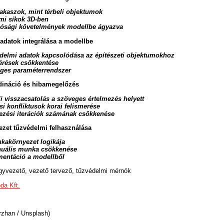
akaszok, mint térbeli objektumok
mi síkok 3D-ben
lósági követelmények modellbe ágyazva
 adatok integrálása a modellbe
delmi adatok kapcsolódása az építészeti objektumokhoz
térések csökkentése
éges paraméterrendszer
dináció és hibamegelőzés
li visszacsatolás a szöveges értelmezés helyett
ési konfliktusok korai felismerése
vezési iterációk számának csökkenése
yezet tűzvédelmi felhasználása
kakörnyezet logikája
nuális munka csökkenése
mentáció a modellből
gyvezető, vezető tervező, tűzvédelmi mérnök
da Kft.
rzhan / Unsplash)