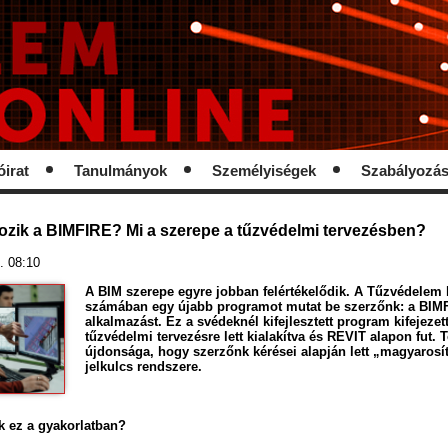
óirat
Tanulmányok
Személyiségek
Szabályozá
zik a BIMFIRE? Mi a szerepe a tűzvédelmi tervezésben?
. 08:10
A BIM szerepe egyre jobban felértékelődik. A Tűzvédelem
számában egy újabb programot mutat be szerzőnk: a BIM
alkalmazást. Ez a svédeknél kifejlesztett program kifejezet
tűzvédelmi tervezésre lett kialakítva és REVIT alapon fut. 
újdonsága, hogy szerzőnk kérései alapján lett „magyarosí
jelkulcs rendszere.
 ez a gyakorlatban?