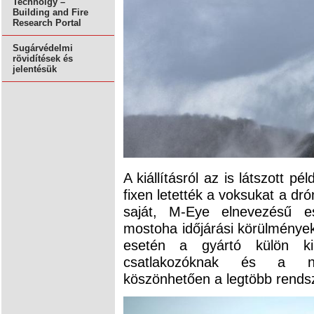
Technolgy –
Building and Fire
Research Portal
Sugárvédelmi
rövidítések és
jelentésük
A kiállításról az is látszott 
fixen letették a voksukat a dr
saját, M-Eye elnevezésű es
mostoha időjárási körülmények
esetén a gyártó külön ki
csatlakozóknak és a ny
köszönhetően a legtöbb rendsz