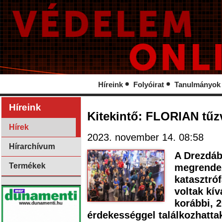
Híreink
Folyóirat
Tanulmányok
Híreink
Kitekintő: FLORIAN tűzv
Hírek
2023. november 14. 08:58
Hírarchívum
A Drezdáb
Termékek
megrendez
katasztró
voltak kí
korábbi, 
érdekességgel találkozhatta