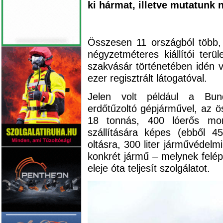
ki hármat, illetve mutatunk 
Összesen 11 országból több, m
négyzetméteres kiállítói ter
szakvásár történetében idén 
ezer regisztrált látogatóval.
Jelen volt például a Bun
erdőtűzoltó gépjárművel, az ö
18 tonnás, 400 lóerős mon
szállítására képes (ebből 45
oltásra, 300 liter járművédelm
konkrét jármű – melynek felé
eleje óta teljesít szolgálatot.