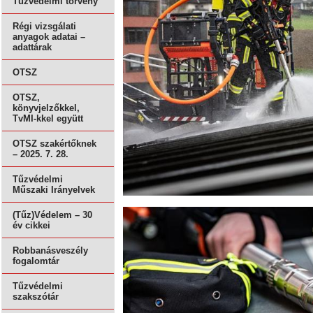
Tűzvédelmi törvény
Régi vizsgálati
anyagok adatai –
adattárak
OTSZ
OTSZ,
könyvjelzőkkel,
TvMI-kkel együtt
OTSZ szakértőknek
– 2025. 7. 28.
Tűzvédelmi
Műszaki Irányelvek
(Tűz)Védelem – 30
év cikkei
Robbanásveszély
fogalomtár
Tűzvédelmi
szakszótár