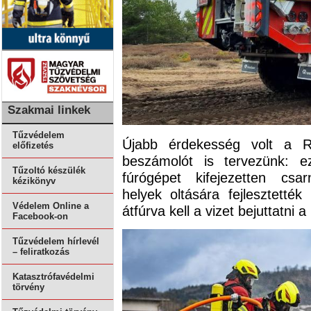
Szakmai linkek
Tűzvédelem
Újabb érdekesség volt a Ro
előfizetés
beszámolót is tervezünk: ez
Tűzoltó készülék
fúrógépet kifejezetten csa
kézikönyv
helyek oltására fejlesztették
Védelem Online a
átfúrva kell a vizet bejuttatni 
Facebook-on
Tűzvédelem hírlevél
– feliratkozás
Katasztrófavédelmi
törvény