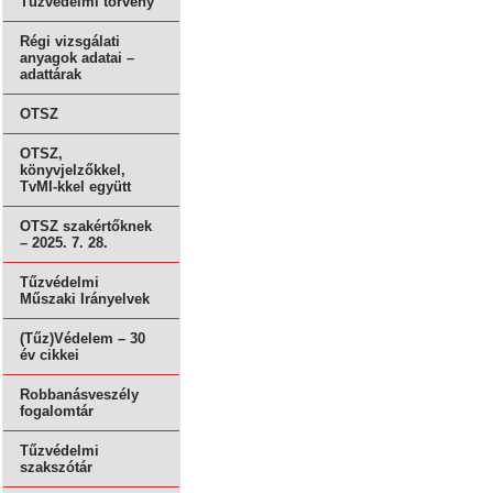
Tűzvédelmi törvény
Régi vizsgálati
anyagok adatai –
adattárak
OTSZ
OTSZ,
könyvjelzőkkel,
TvMI-kkel együtt
OTSZ szakértőknek
– 2025. 7. 28.
Tűzvédelmi
Műszaki Irányelvek
(Tűz)Védelem – 30
év cikkei
Robbanásveszély
fogalomtár
Tűzvédelmi
szakszótár