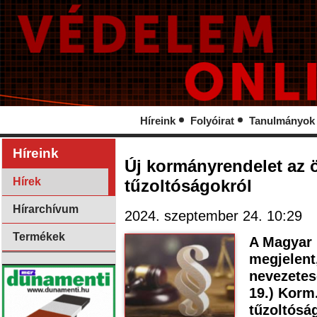
Híreink
Folyóirat
Tanulmányok
Híreink
Új kormányrendelet az 
Hírek
tűzoltóságokról
Hírarchívum
2024. szeptember 24. 10:29
Termékek
A Magyar 
megjelent,
nevezetes
19.) Korm
tűzoltósá