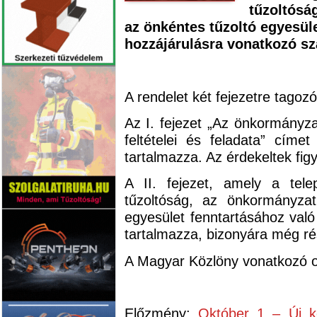
tűzoltósá
az önkéntes tűzoltó egyesül
hozzájárulásra vonatkozó sz
A rendelet két fejezetre tagozó
Az I. fejezet „Az önkormányza
feltételei és feladata” címet
tartalmazza. Az érdekeltek fig
A II. fejezet, amely a tel
tűzoltóság, az önkormányzat
egyesület fenntartásához való
tartalmazza, bizonyára még rés
A Magyar Közlöny vonatkozó o
Előzmény:
Október 1 – Új k