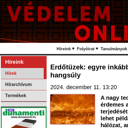
Híreink
Folyóirat
Tanulmányok
Híreink
Erdőtüzek: egyre inkább
Hírek
hangsúly
Hírarchívum
2024. december 11. 13:20
Termékek
A nagy tec
érdemes a
terjedését
lehet péld
hálózat, 