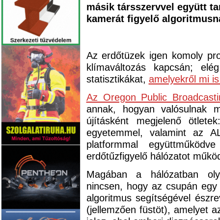
másik társszervvel együtt ta
kamerát figyelő algoritmusna
Az erdőtüzek igen komoly prob
klímaváltozás kapcsán; elé
statisztikákat,
amelyekről mi i
Az Oregon Public Broadcast
annak, hogyan valósulnak m
újításként megjelenő ötlet
egyetemmel, valamint az AL
platformmal együttműködv
erdőtűzfigyelő hálózatot működ
Magában a hálózatban olya
nincsen, hogy az csupán egy 
algoritmus segítségével észrev
(jellemzően füstöt), amelyet a