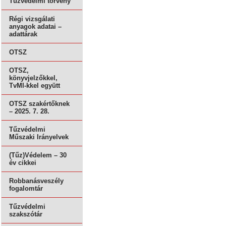
Tűzvédelmi törvény
Régi vizsgálati
anyagok adatai –
adattárak
OTSZ
OTSZ,
könyvjelzőkkel,
TvMI-kkel együtt
OTSZ szakértőknek
– 2025. 7. 28.
Tűzvédelmi
Műszaki Irányelvek
(Tűz)Védelem – 30
év cikkei
Robbanásveszély
fogalomtár
Tűzvédelmi
szakszótár