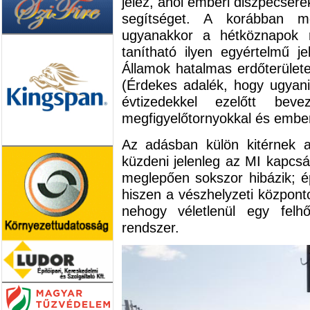
jelez, ahol emberi diszpécsere
segítséget. A korábban még
ugyanakkor a hétköznapok 
tanítható ilyen egyértelmű j
Államok hatalmas erdőterületei
(Érdekes adalék, hogy ugyani
évtizedekkel ezelőtt bev
megfigyelőtornyokkal és ember
Az adásban külön kitérnek ar
küzdeni jelenleg az MI kapcsán
meglepően sokszor hibázik; é
hiszen a vészhelyzeti központok
nehogy véletlenül egy felh
rendszer.