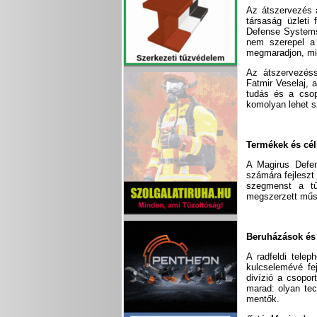
Az átszervezés a
társaság üzleti 
Defense Systems 
nem szerepel a 
megmaradjon, mik
Az átszervezéss
Fatmir Veselaj, a
tudás és a csop
komolyan lehet s
Termékek és cé
A Magirus Defen
számára fejleszt
szegmenst a tűz
megszerzett műsz
Beruházások és s
A radfeldi tele
kulcselemévé fej
divízió a csopor
marad: olyan tec
mentők.