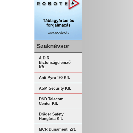
Szaknévsor
A.D.R.
Biztonságelemző
Kft.
Anti-Pyro ’90 Kft.
ASM Security Kft.
DND Telecom
Center Kft.
Dräger Safety
Hungária Kft.
MCR Dunamenti Zrt.