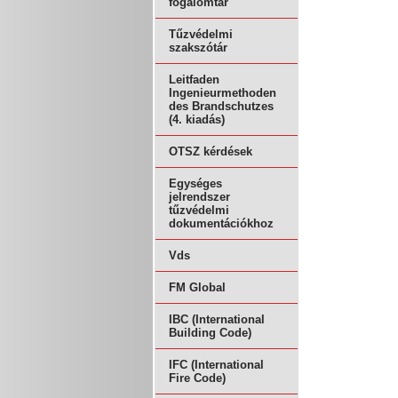
fogalomtár
Tűzvédelmi
szakszótár
Leitfaden
Ingenieurmethoden
des Brandschutzes
(4. kiadás)
OTSZ kérdések
Egységes
jelrendszer
tűzvédelmi
dokumentációkhoz
Vds
FM Global
IBC (International
Building Code)
IFC (International
Fire Code)