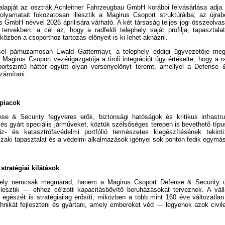
lapját az osztrák Achleitner Fahrzeugbau GmbH korábbi felvásárlása adja. 
folyamatait fokozatosan illesztik a Magirus Csoport struktúráiba; az újra
GmbH névvel 2026 áprilisára várható. A két társaság teljes jogi összeolva
tervekben: a cél az, hogy a radfeldi telephely saját profilja, tapasztal
özben a csoporthoz tartozás előnyeit is ki lehet aknázni.
el párhuzamosan Ewald Gattermayr, a telephely eddigi ügyvezetője megvá
 Magirus Csoport vezérigazgatója a tiroli integrációt úgy értékelte, hogy a ra
ortszintű háttér együtt olyan versenyelőnyt teremt, amellyel a Defense 
zámítani.
lpiacok
se & Security fegyveres erők, biztonsági hatóságok és kritikus infrastru
 és gyárt speciális járműveket, köztük szélsőséges terepen is bevethető típu
- és katasztrófavédelmi portfólió természetes kiegészítésének tekinti
aki tapasztalat és a védelmi alkalmazások igényei sok ponton fedik egymás
tratégiai kilátások
phely nemcsak megmarad, hanem a Magirus Csoport Defense & Security ü
lesztik — ehhez célzott kapacitásbővítő beruházásokat terveznek. A válla
t egészét is stratégiailag erősíti, miközben a több mint 160 éve változatla
hnikát fejleszteni és gyártani, amely embereket véd — legyenek azok civil