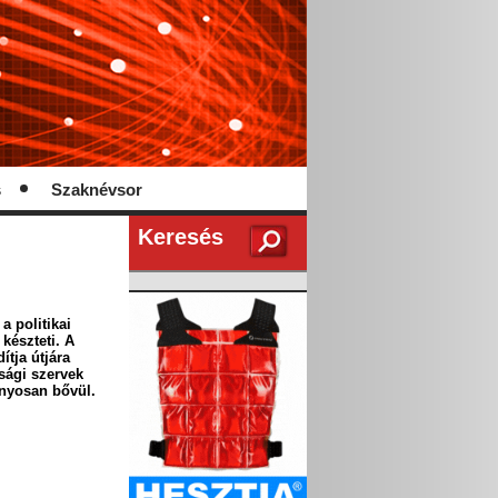
s
Szaknévsor
Keresés
 politikai
készteti. A
ítja útjára
sági szervek
ányosan bővül.