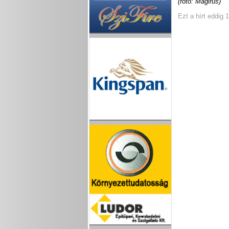
(fotó: Magirus)
Ezt a hírt eddig 