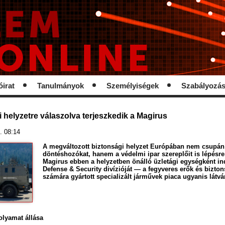
óirat
Tanulmányok
Személyiségek
Szabályozá
i helyzetre válaszolva terjeszkedik a Magirus
. 08:14
A megváltozott biztonsági helyzet Európában nem csupán a
döntéshozókat, hanem a védelmi ipar szereplőit is lépésre 
Magirus ebben a helyzetben önálló üzletági egységként ind
Defense & Security divízióját — a fegyveres erők és bizton
számára gyártott specializált járművek piaca ugyanis látv
olyamat állása