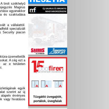
A tiroli székhelyű
bejegyzés Magirus
sztása ugyanakkor
ata és szaktudása
lt a vállalattól.
dfeldi specializált
& Security piacon
ktúra-üzemeltetők
sokat. A cég ezt a
: az e területen
t.
zletágának egyik
lat szerint az új
n alapelv érvényes
ek vagy hivatásos