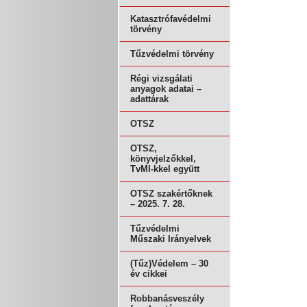
Katasztrófavédelmi
törvény
Tűzvédelmi törvény
Régi vizsgálati
anyagok adatai –
adattárak
OTSZ
OTSZ,
könyvjelzőkkel,
TvMI-kkel együtt
OTSZ szakértőknek
– 2025. 7. 28.
Tűzvédelmi
Műszaki Irányelvek
(Tűz)Védelem – 30
év cikkei
Robbanásveszély