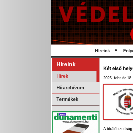
Híreink
Foly
Híreink
Két első hel
Hírek
2025. február 18.
Hírarchívum
Termékek
A bírálóbizottság