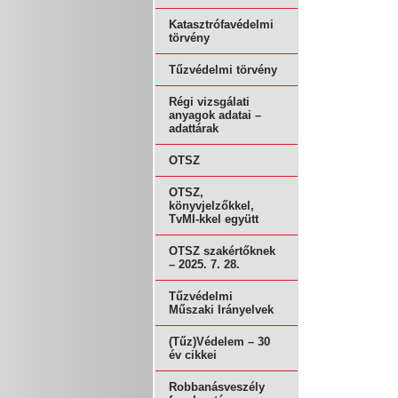
Katasztrófavédelmi
törvény
Tűzvédelmi törvény
Régi vizsgálati
anyagok adatai –
adattárak
OTSZ
OTSZ,
könyvjelzőkkel,
TvMI-kkel együtt
OTSZ szakértőknek
– 2025. 7. 28.
Tűzvédelmi
Műszaki Irányelvek
(Tűz)Védelem – 30
év cikkei
Robbanásveszély