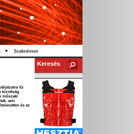
s
Szaknévsor
Keresés
ályázatra tíz
ó bizottság
lú műszaki
tak, ami
telezetten és az