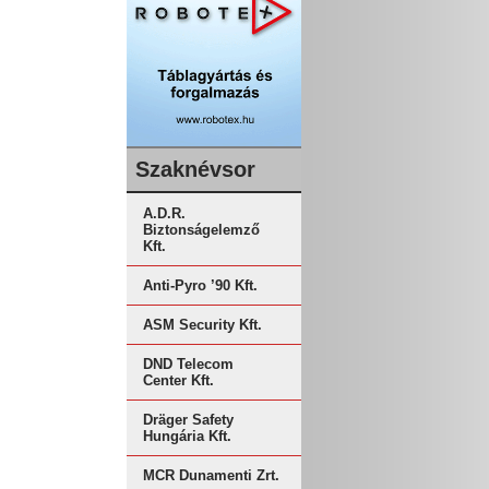
Szaknévsor
A.D.R.
Biztonságelemző
Kft.
Anti-Pyro ’90 Kft.
ASM Security Kft.
DND Telecom
Center Kft.
Dräger Safety
Hungária Kft.
MCR Dunamenti Zrt.