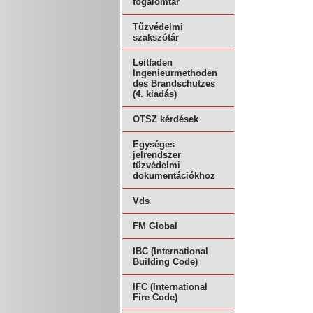
fogalomtár
Tűzvédelmi
szakszótár
Leitfaden
Ingenieurmethoden
des Brandschutzes
(4. kiadás)
OTSZ kérdések
Egységes
jelrendszer
tűzvédelmi
dokumentációkhoz
Vds
FM Global
IBC (International
Building Code)
IFC (International
Fire Code)