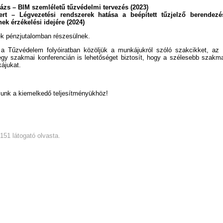
lázs – BIM szemléletű tűzvédelmi tervezés (2023)
ert – Légvezetési rendszerek hatása a beépített tűzjelző berendez
nek érzékelési idejére (2024)
ek pénzjutalomban részesülnek.
t a Tűzvédelem folyóiratban közöljük a munkájukról szóló szakcikket, 
egy szakmai konferencián is lehetőséget biztosít, hogy a szélesebb szakm
ájukat.
álunk a kiemelkedő teljesítményükhöz!
4151 látogató olvasta.