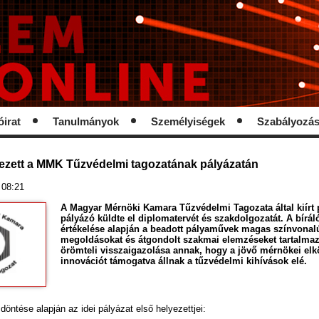
óirat
Tanulmányok
Személyiségek
Szabályozá
yezett a MMK Tűzvédelmi tagozatának pályázatán
 08:21
A Magyar Mérnöki Kamara Tűzvédelmi Tagozata által kiírt p
pályázó küldte el diplomatervét és szakdolgozatát. A bírál
értékelése alapján a beadott pályaművek magas színvona
megoldásokat és átgondolt szakmai elemzéseket tartalmaz
örömteli visszaigazolása annak, hogy a jövő mérnökei elkö
innovációt támogatva állnak a tűzvédelmi kihívások elé.
 döntése alapján az idei pályázat első helyezettjei: