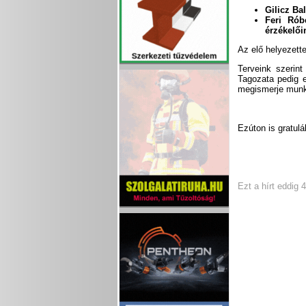
Gilicz Ba
Feri Rób
érzékelői
Az elő helyezett
Terveink szerin
Tagozata pedig 
megismerje munk
Ezúton is gratul
Ezt a hírt eddig 