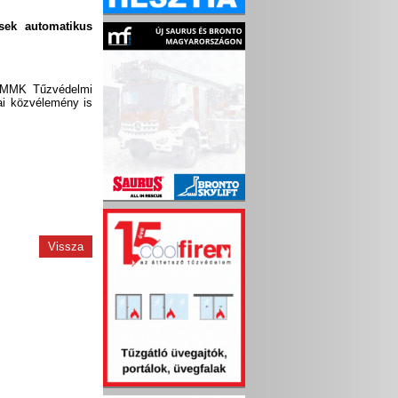
ések automatikus
az MMK Tűzvédelmi
ai közvélemény is
Vissza