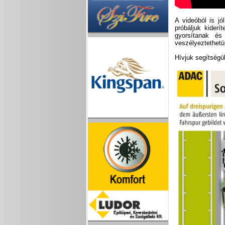
A videóból is jó
próbáljuk kider
gyorsítanak és
veszélyeztethetü
Hívjuk segítségü