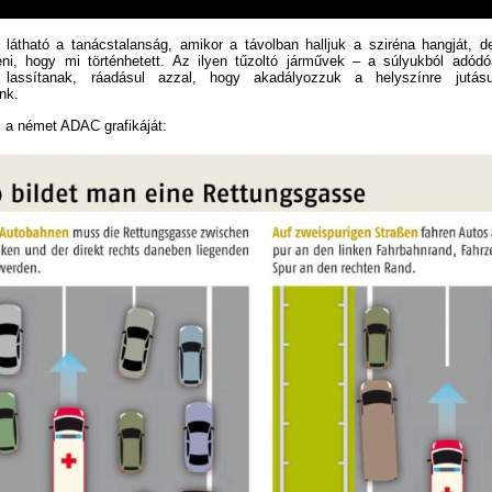
l látható a tanácstalanság, amikor a távolban halljuk a sziréna hangját, 
íteni, hogy mi történhetett. Az ilyen tűzoltó járművek – a súlyukból adó
 lassítanak, ráadásul azzal, hogy akadályozzuk a helyszínre jutásu
nk.
l a német ADAC grafikáját: