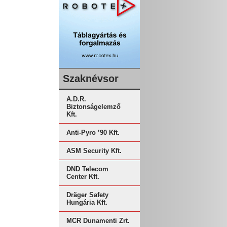
Szaknévsor
A.D.R.
Biztonságelemző
Kft.
Anti-Pyro ’90 Kft.
ASM Security Kft.
DND Telecom
Center Kft.
Dräger Safety
Hungária Kft.
MCR Dunamenti Zrt.