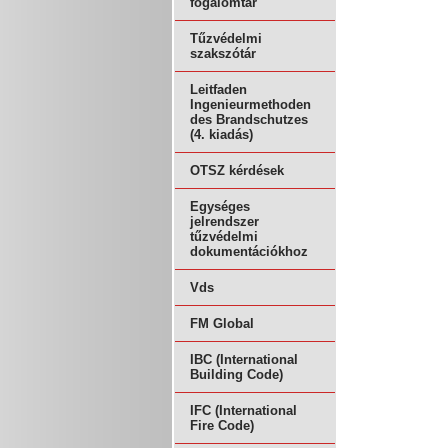
fogalomtár
Tűzvédelmi
szakszótár
Leitfaden
Ingenieurmethoden
des Brandschutzes
(4. kiadás)
OTSZ kérdések
Egységes
jelrendszer
tűzvédelmi
dokumentációkhoz
Vds
FM Global
IBC (International
Building Code)
IFC (International
Fire Code)