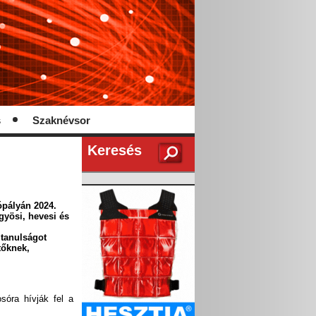
s
Szaknévsor
Keresés
ópályán 2024.
gyösi, hevesi és
 tanulságot
tőknek,
osóra hívják fel a