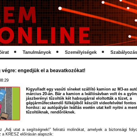
óirat
Tanulmányok
Személyiségek
Szabályozá
 végre: engedjük el a beavatkozókat!
 08:29
Kigyulladt egy vasúti síneket szállító kamion az M3-as aut
március 20-án. Bár a kamion a leállósávban volt és a gyön
jászberényi tűzoltók két habsugárral eloltották a tüzet, a
gépjárműfecskendő fülkéjéből készült videofelvétel fontos
hordoz: az autópályán leállás esetén utat kell nyitni a men
tűzoltóknak, rendőröknek.
z „Adj utat a segítségnek!” feliratú molinókat, amelyek a biztonsági foly
z a KRESZ előírásán alapszik: