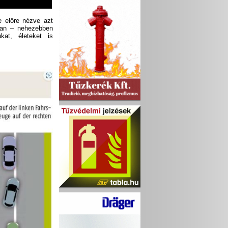
de előre nézve azt
dóan – nehezebben
kat, életeket is