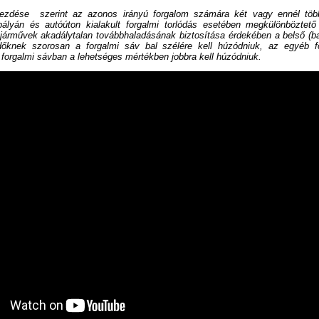
ezdése szerint az azonos irányú forgalom számára két vagy ennél több
pályán és autóúton kialakult forgalmi torlódás esetében megkülönböztető
 járművek akadálytalan továbbhaladásának biztosítása érdekében a belső (ba
őknek szorosan a forgalmi sáv bal szélére kell húzódniuk, az egyéb f
forgalmi sávban a lehetséges mértékben jobbra kell húzódniuk.