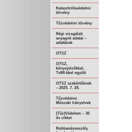
Katasztrófavédelmi
törvény
Tűzvédelmi törvény
Régi vizsgálati
anyagok adatai –
adattárak
OTSZ
OTSZ,
könyvjelzőkkel,
TvMI-kkel együtt
OTSZ szakértőknek
– 2025. 7. 28.
Tűzvédelmi
Műszaki Irányelvek
(Tűz)Védelem – 30
év cikkei
Robbanásveszély