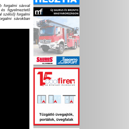
 forgalmi sávval
 és figyelmeztető
l szélső) forgalmi
orgalmi sávokban