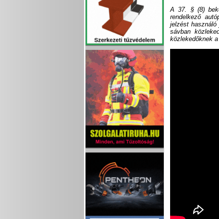
A 37. § (8) bek
rendelkező autó
jelzést használó
sávban közleked
közlekedőknek a 