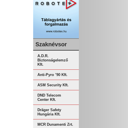
Szaknévsor
A.D.R.
Biztonságelemző
Kft.
Anti-Pyro ’90 Kft.
ASM Security Kft.
DND Telecom
Center Kft.
Dräger Safety
Hungária Kft.
MCR Dunamenti Zrt.