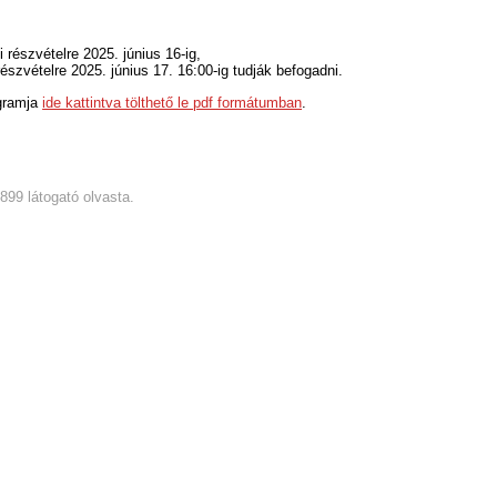
i részvételre 2025. június 16-ig,
részvételre 2025. június 17. 16:00-ig tudják befogadni.
gramja
ide kattintva tölthető le pdf formátumban
.
3899 látogató olvasta.