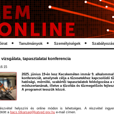
óirat
Tanulmányok
Személyiségek
Szabályozá
 vizsgálata, tapasztalatai konferencia
16:15
2025. június 19-én lesz Kecskeméten immár 9. alkalommal
konferenciát, amelynek célja a tűzesetekhez kapcsolódó tű
hatósági, mérnöki, szakértői tapasztalatok feldolgozása a 
módszertanának, illetve a tűzoltás és tűzmegelőzés fejles
A programot tesszük közzé.
észvétel helyszíni és online módon is lehetséges. A részvétel ingye
ötött a
bacs.titkarsag@katved.gov.hu
e-mail címen.