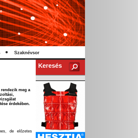
s
Szaknévsor
Keresés
 rendezik meg a
zoltási,
vizsgálat
ztése érdekében.
nes, de előzetes