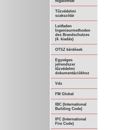
fogalomtár
Tűzvédelmi
szakszótár
Leitfaden
Ingenieurmethoden
des Brandschutzes
(4. kiadás)
OTSZ kérdések
Egységes
jelrendszer
tűzvédelmi
dokumentációkhoz
Vds
FM Global
IBC (International
Building Code)
IFC (International
Fire Code)