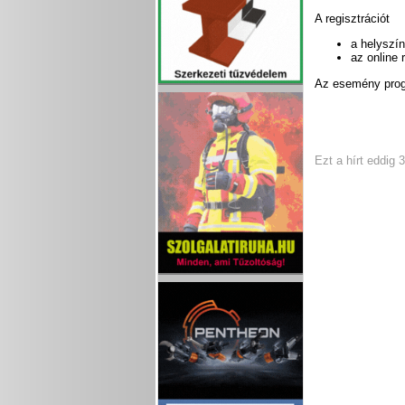
A regisztrációt
a helyszín
az online 
Az esemény pro
Ezt a hírt eddig 