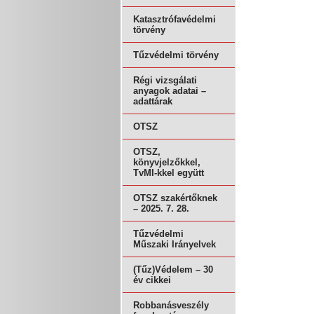
Katasztrófavédelmi
törvény
Tűzvédelmi törvény
Régi vizsgálati
anyagok adatai –
adattárak
OTSZ
OTSZ,
könyvjelzőkkel,
TvMI-kkel együtt
OTSZ szakértőknek
– 2025. 7. 28.
Tűzvédelmi
Műszaki Irányelvek
(Tűz)Védelem – 30
év cikkei
Robbanásveszély