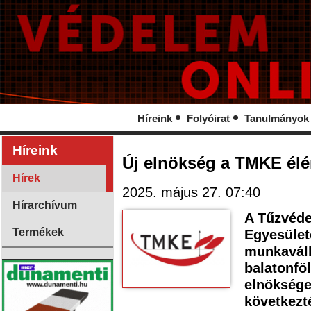
Híreink
Folyóirat
Tanulmányok
Híreink
Új elnökség a TMKE él
Hírek
2025. május 27. 07:40
Hírarchívum
A Tűzvéd
Termékek
Egyesület
munkaváll
balatonföl
elnöksége
következt