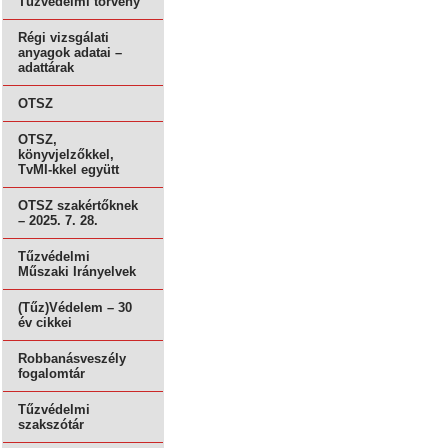
Tűzvédelmi törvény
Régi vizsgálati
anyagok adatai –
adattárak
OTSZ
OTSZ,
könyvjelzőkkel,
TvMI-kkel együtt
OTSZ szakértőknek
– 2025. 7. 28.
Tűzvédelmi
Műszaki Irányelvek
(Tűz)Védelem – 30
év cikkei
Robbanásveszély
fogalomtár
Tűzvédelmi
szakszótár