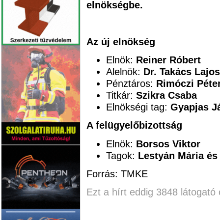
elnökségbe.
Az új elnökség
Elnök:
Reiner Róbert
Alelnök:
Dr. Takács Lajo
Pénztáros:
Rimóczi Péte
Titkár:
Szikra Csaba
Elnökségi tag:
Gyapjas J
A felügyelőbizottság
Elnök:
Borsos Viktor
Tagok:
Lestyán Mária és
Forrás: TMKE
Ezt a hírt eddig 3848 látogató 