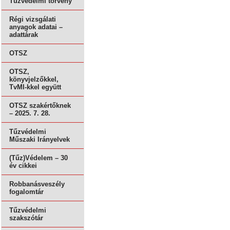
Tűzvédelmi törvény
Régi vizsgálati
anyagok adatai –
adattárak
OTSZ
OTSZ,
könyvjelzőkkel,
TvMI-kkel együtt
OTSZ szakértőknek
– 2025. 7. 28.
Tűzvédelmi
Műszaki Irányelvek
(Tűz)Védelem – 30
év cikkei
Robbanásveszély
fogalomtár
Tűzvédelmi
szakszótár