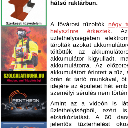
hátsó raktárban.
A fővárosi tűzoltók
négy t
helyszínre érkeztek
. Az
üzlethelyiségében elektro
tárolták azokat akkumulátor
töltötték az akkumulátor
akkumulátor kigyulladt, m
akkumulátorra. Az előzete
akkumulátort érintett a tűz,
órán át tartó munkával, öt
idejére az épületet hét emb
személyi sérülés nem történ
Amint az a videón is lát
üzlethelyiségből, ezért
elzárkóztatást. A 60 dar
jelentős tűzterhelést ok