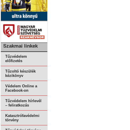
Szakmai linkek
Tűzvédelem
előfizetés
Tűzoltó készülék
kézikönyv
Védelem Online a
Facebook-on
Tűzvédelem hírlevél
– feliratkozás
Katasztrófavédelmi
törvény