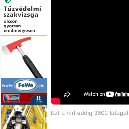
Ezt a hírt eddig 3602 látogat