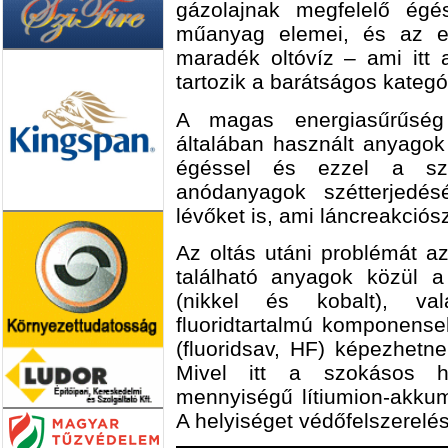
gázolajnak megfelelő égés
műanyag elemei, és az edd
maradék oltóvíz – ami itt
tartozik a barátságos kategó
A magas energiasűrűség 
általában használt anyagok
égéssel és ezzel a szi
anódanyagok szétterjedés
lévőket is, ami láncreakciós
Az oltás utáni problémát 
található anyagok közül a
(nikkel és kobalt), val
fluoridtartalmú komponense
(fluoridsav, HF) képezhetn
Mivel itt a szokásos h
mennyiségű lítiumion-akkumu
A helyiséget védőfelszereléss