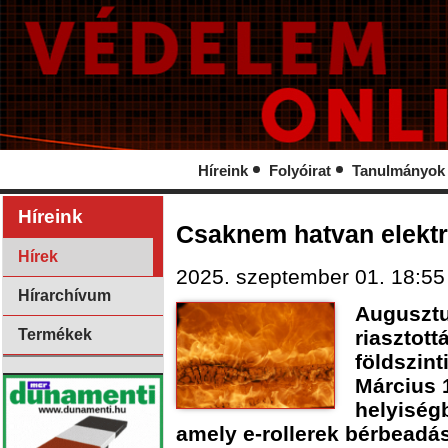
Híreink
Folyóirat
Tanulmányok
Híreink
Csaknem hatvan elektr
Hírek
2025. szeptember 01. 18:55
Hírarchívum
Augusztu
Termékek
riasztott
földszint
Március 1
helyiség
amely e-rollerek bérbeadás